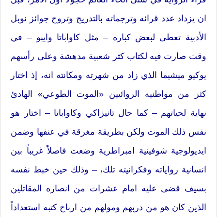
ان يزداد عدد قرائه وترجماته بالتدريج وتروح جوائز نوبل
الأدبية تعطى لبعض كباره – مثل كاواباتا وايبو – في
وقت صارت فيه لكتاب كثر شعبية مدهشة وعلى رأسهم
يوكيو ميشيما الذي زاد من شهرته ومكانته انه، إذ اختار
كثر من مواطنيه الروائيين «الموت الطوعي» الهادئ
نهاية لحياتهم – كما حال تانيزاكي وكاواباتا – اختار هو
نفس ذلك الموت ولكن بطريقة مغرقة في عنفها وضمن
ايديولوجية شوفينية امبراطرية وضعت فاصلاً غريباً بين
انسانية رواياته وفكرانيته تلك، – وذلك حين خبط نفسه
بسيف قضى عليه امام عشرات من انصاره المقاتلين
الذين كان هو من دربهم ومولهم من ارباح كتبه استعداداً