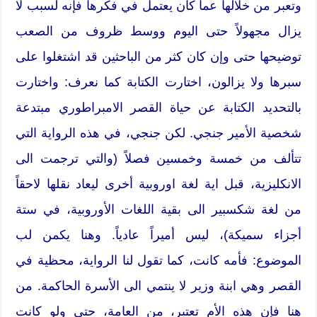
وتعبر من خلالها عما كان يعتمل في فكرها فإنه لسبب لا
يزال مجهولاً حتى اليوم ووسط ظروف من الصعب
توضيحها حتى وإن كان كثر من الباحثين قد اشتغلوا على
سبرها ولا يزالون، اختارت الكتابة كما نعرف: واختارت
بالتحديد الكتابة عن حياة القصر الامبراطوري مبتدعة
شخصية الأمير جنجي. لكن جنجي، في هذه الرواية التي
تتألف من خمسة وخمسين فصلاً (والتي ترجمت الى
الانكليزية، قبل اية لغة اوروبية أخرى ليعاد نقلها لاحقاً
من لغة شكسبير الى بقية اللغات الأوروبية، في ستة
أجزاء سميكة)، ليس أميراً عادياً. وهنا يكمن لب
الموضوع: فأمه كانت، كما تقول لنا الرواية، محظية في
القصر وهي ابنة وزير لا ينتمي الى الأسرة الحاكمة. من
هنا فإن هذه الأم تعتبر، من العامة، حتى ولو كانت