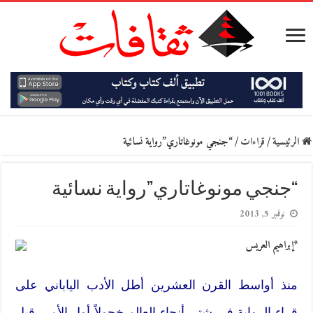
الرئيسية
/
قراءات
/
“جنجي مونوغاتاري”رواية نسائية
“جنجي مونوغاتاري”رواية نسائية
نوفمبر 5, 2013
*إبراهيم العريس
منذ أواسط القرن العشرين أطل الأدب الياباني على
قراء الرواية في شتى أنحاء العالم خجولاً أول الأمر، قبل