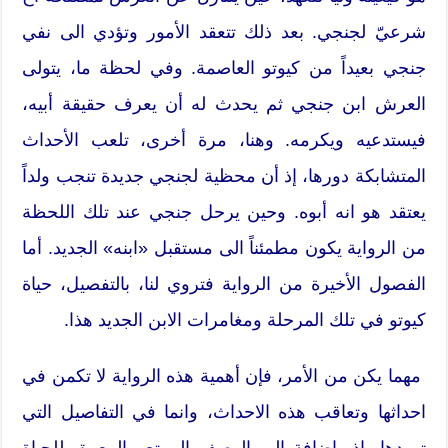
شرعيّ لجنجي. بعد ذلك تتعقد الأمور وتؤدي الى نفي
جنجي بعيداً من كيوتو العاصمة. وفي لحظة ما، يتولى
العرش ابن جنجي ثم يحدث له أن يعرف حقيقة أبيه،
فيستدعيه ويكرمه. وهنا، مرة أخرى، تلعب الأحداث
المتشابكة دورها، إذ أن محظية لجنجي جديدة تنجب ولداً
يعتقد هو انه أبوه. وحين يرحل جنجي عند تلك اللحظة
من الرواية يكون مطمئناً الى مستقبل «ابنه» الجديد. أما
الفصول الأخيرة من الرواية فتروي لنا، بالتفصيل، حياة
كيوتو في تلك المرحلة ومغامرات الابن الجديد هذا.
مهما يكن من الأمر، فإن أهمية هذه الرواية لا تكمن في
احداثها وتعاقب هذه الاحداث، وانما في التفاصيل التي
توردها، إذ، اضافة الى الوصف الممتع والمعمق للحياة