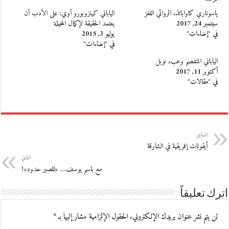
ياسوناري كاواباتا.. الروائي اللغز
الياباني كينزوبورو أوي: على الأدب أن
سبتمبر 24, 2017
يعتمد الحقيقة لإكمال المخيلة
في "إضاءات"
يوليو 3, 2015
في "إضاءات"
الياباني المنفصم وعبء نوبل
أكتوبر 11, 2017
في "مقالات"
السابق
أيقونات إفريقية في الشارقة
التالي
مع باسم يوسف… «للصبر حدود»!
اترك تعليقاً
لن يتم نشر عنوان بريدك الإلكتروني.
الحقول الإلزامية مشار إليها بـ
*