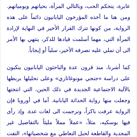
عابرة، يتحكم الحب، وبالتالي المرأة، بحياتهم ويومياتهم.
ومن هنا ما أخذه المؤرخون اليابانيون دائماً على هذه
الرواية، من كونها تترك القرار الأخير في النهاية لإرادة
المرأة التي، مهما أسلمت قيادها للذكر، ينتهي بها الأمر
الى أن تملي عليه تصرفه الأخير، سلباً أو إيجاباً.
كما أشرنا، منذ قرون عدة والباحثون اليابانيون ينكبون
على دراسة «جنجي مونوغاتاري» وعلى تحليلها بربطها
بالآلية الاجتماعية الجديدة في ذلك الحين، التي انتجتها
وجعلت منها رواية الحداثة اليابانية. أما في أوروبا فإن
الرواية عرفت باكراً، وترجمت الى لغات عدة. وإذ رأى
فيها بوسكيه، مثلاً، «عملاً مملاً مليئاً بالتفاصيل غير
المجدية والقاطعة لحبل التعاطي مع شخصياتها»، التفت