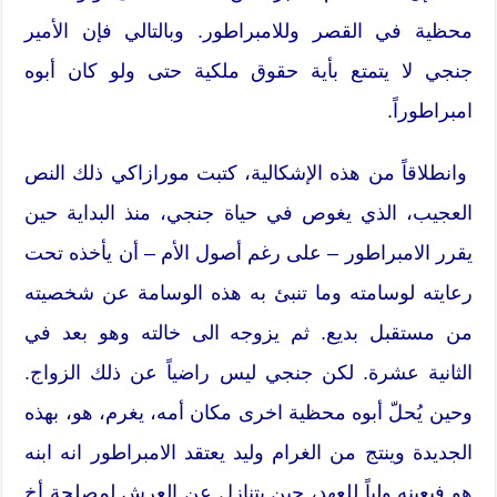
محظية في القصر وللامبراطور. وبالتالي فإن الأمير
جنجي لا يتمتع بأية حقوق ملكية حتى ولو كان أبوه
امبراطوراً.
وانطلاقاً من هذه الإشكالية، كتبت مورازاكي ذلك النص
العجيب، الذي يغوص في حياة جنجي، منذ البداية حين
يقرر الامبراطور – على رغم أصول الأم – أن يأخذه تحت
رعايته لوسامته وما تنبئ به هذه الوسامة عن شخصيته
من مستقبل بديع. ثم يزوجه الى خالته وهو بعد في
الثانية عشرة. لكن جنجي ليس راضياً عن ذلك الزواج.
وحين يُحلّ أبوه محظية اخرى مكان أمه، يغرم، هو، بهذه
الجديدة وينتج من الغرام وليد يعتقد الامبراطور انه ابنه
هو فيعينه ولياً للعهد، حين يتنازل عن العرش لمصلحة أخ