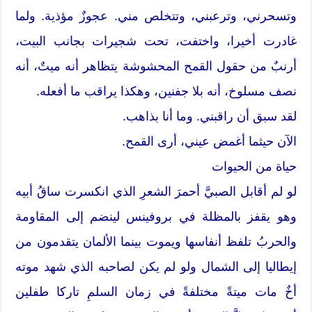
وتسحرني، وترعبني، وتتخلص مني. عجوزٌ مؤذية. ولما
غادرت أخيرا، واختفت، تحت شجيرات بجانب البيت،
أرنبٌ من حقول القمح المحشوشة يتظاهر أنه ميتٌ، أنه
نصف مسلوخ، أنه بلا جفنين، وهكذا يراقب ما أفعله.
لقد سبق أن راقبني. وما أنا بذاهب.
الآن حيثما أغمض عيني، أرى القمح.
حياة من الحيوات
لو لم أقابل الصبيَّ أحمرَ الشعرِ الذي انكسرت ساقُ أبيه
وهو يقفز بالمظلة في بروفينس لينضم إلى المقاومة
والحربُ تلفظ أنفاسها ويموت بينما الألمان يتقدمون من
إيطاليا إلى الشمال ولو لم يكن لصاحبه الذي شهد موته
أخٌ مات ميتةً مختلفةً في زمان السلمِ تاركا طفلين