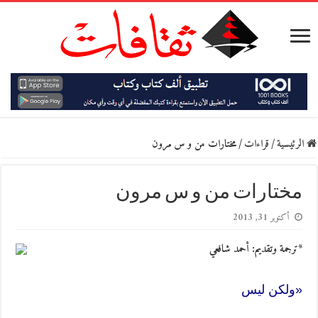
الرئيسية
/
قراءات
/
مختارات من و س مرون
مختارات من و س مرون
أكتوبر 31, 2013
*ترجمة وتقديم: أحمد شافعي
«ولكن ليس