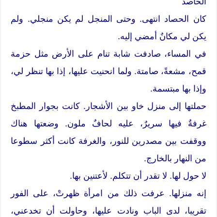
الحاصد
كان الحصاد انتهى. وحتى المنجل لم يكن منجلي. ولم
يكن لي مكانٌ أمضي إليه.
في المساء، صادفت شابة تنام على الأرض مثل حزمة
قمح، مشعةً، صامتة. ولما انحنيت عليها، إذا بها تنظر لي،
وإذا بها مبتسمة.
حملتها إلى منزل خاو بين الأشجار. كانت بجوار المطبخ
غرفةٌ فيها سريرٌ، عليه لحافٌ ملون. وضعتها هناك
ووقفت بين مصدرين للنور، والغرفة كانت أكثر سطوعا
من النهار بالخارج.
لا حول لها. لا تقدر أن تتكلم. لأعتنين بها.
إنه منزلها. عرفت ذلك من امرأة ظهرتْ، على الفور
تقريبا، لدى الباب ونادت عليها، وحاولت أن تخدعني،