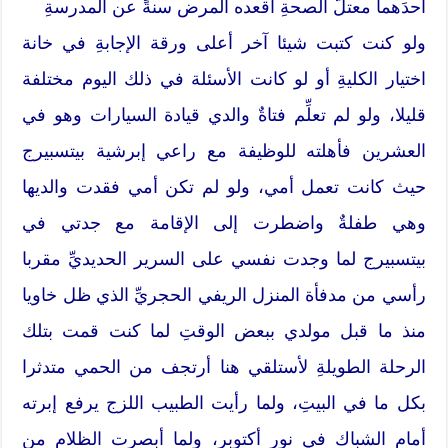
أحدَهما معتلَّ الصحةِ أقعده المرض سنةً عن المدرسةِ
ولو كنت كتبت شيئا آخر أعلى ورقة الإجابةِ في خانة
اختيار الكليةِ أو لو كانت الأسئلة في ذلك اليوم مختلفة
قليلا، ولو لم تعلِّم فتاةٌ والدي قيادة السيارات وهو في
العشرين فأهلته للوظيفة مع راعي إبرشية بيتسبيرج
حيث كانت تعمل أمي، ولو لم تكن أمي فقدت والديها
وهي طفلةٌ واضطرت إلى الإقامة مع جدتي في
بيتسبيرج لما وجدت نفسي على السرير الحديديِّ مقربا
رأسي من مدفأة المنزل الريفي الحجريِّ الذي ظل خاويا
منذ ما قبل مولدي ببعض الوقتِ لما كنت قمت بتلك
الرحلة الطويلةِ لأستلقي هنا أرتجف من الحمي متدثرا
بكل ما في البيتِ، ولما رأيت الطبيب اللزج يرفع إبرته
أمام الشباك في نور أكتوبر، ولما أبصرت الظلام من