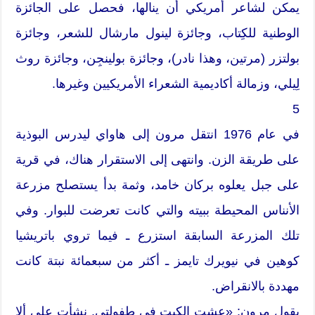
يمكن لشاعر أمريكي أن ينالها، فحصل على الجائزة
الوطنية للكِتاب، وجائزة لينول مارشال للشعر، وجائزة
بولتزر (مرتين، وهذا نادر)، وجائزة بولينجِن، وجائزة روث
لِيلي، وزمالة أكاديمية الشعراء الأمريكيين وغيرها.
5
في عام 1976 انتقل مرون إلى هاواي ليدرس البوذية
على طريقة الزن. وانتهى إلى الاستقرار هناك، في قرية
على جبل يعلوه بركان خامد، وثمة بدأ يستصلح مزرعة
الأنناس المحيطة ببيته والتي كانت تعرضت للبوار. وفي
تلك المزرعة السابقة استزرع ـ فيما تروي باتريشيا
كوهين في نيويرك تايمز ـ أكثر من سبعمائة نبتة كانت
مهددة بالانقراض.
يقول مرون: «عشت الكبت في طفولتي. نشأت على ألا