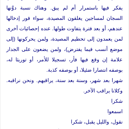
يفكر فيها باستمرار أم لم يبق. وهناك نسبة دوَّنها
السجان لمساجين يغلقون المصيدة، سواء فور إدخالها
عندهم، أو بعد فترة يتفاوت طولها. عنده إحصائيات أخرى
لمن يعمدون إلى تحطيم المصيدة، ولمن يحركونها (إلى
موضع أنسب فيما يفترض)، ولمن يضعون على الجدار
علامة إن وقع فيها فأر، تسجيلا للأمر، أو توريثا له،
بوصفه انتصارا ضئيلا، أو بوصفه كذبة.
شهرا بعد شهر، وسنة بعد سنة، يراقبهم. ونحن نراقبه.
وكلانا يراقب الآخر.
شكرا
اسمعوا
نقول، والليل يقبل، شكرا