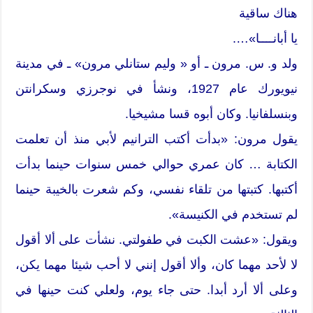
هناك ساقية
يا أبانــــا»….
ولد و. س. مرون ـ أو « وليم ستانلي مرون» ـ في مدينة
نيويورك عام 1927، ونشأ في نوجرزي وسكرانتن
وبنسلفانيا. وكان أبوه قسا مشيخيا.
يقول مرون: «بدأت أكتب الترانيم لأبي منذ أن تعلمت
الكتابة … كان عمري حوالي خمس سنوات حينما بدأت
أكتبها. كتبتها من تلقاء نفسي، وكم شعرت بالخيبة حينما
لم تستخدم في الكنيسة».
ويقول: «عشت الكبت في طفولتي. نشأت على ألا أقول
لا لأحد مهما كان، وألا أقول إنني لا أحب شيئا مهما يكن،
وعلى ألا أرد أبدا. حتى جاء يوم، ولعلي كنت حينها في