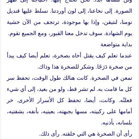
الصورة. إلى نخاعنا، إلى لون أوردتنا. نسلط عليها قنديل
نومنا، لنتيقن، وإذا بها موجودة، ترتجف من الآن خشية
يوم الشهادة. سوف تدخل معنا القبور، ومع الجميع تقوم.
بداية متواضعة
عندما تعلم كيف يقتل أخاه بصخرة، تعلم أيضا كيف يبدأ
من صخرة دَرَجًا. وشكر للصخرة هذا وذاك.
تمعن في الصخرة. كانت هنالك طول الوقت، تحفظ سر
كل ما قامت به. لم تشر قط، ولو من بعيد، إلى أي شيء
فعلتْه. وكانت، أيضا، تحفظ كل الأسرار الأخرى. خر
أمامها على ركبيته، مسها بجبهته، بعينيه، بأنفه، بشفتيه،
بلسانه، بأذنيه.
رأى أن الصخرة هي التي خلقته. رأى ذلك.