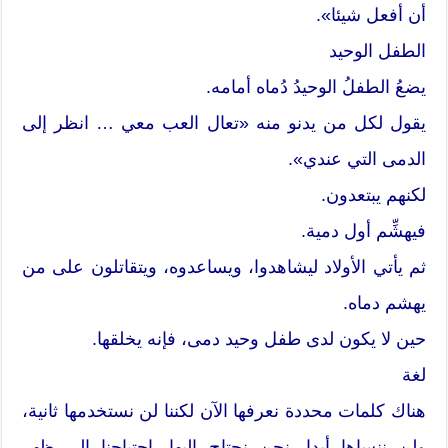
أن أفعل شيئا».
الطفل الوحيد
يضعُ الطفلُ الوحيدُ دُماه أمامه.
يقول لكل من يدنو منه «تعال العب معي … انظر إلى
الدمى التي عندي».
لكنهم يبتعدون.
فيهشِّم أول دمية.
ثم يأتي الأولاد ليشاهدوا، ويساعدوه، ويتقاتلون على من
يهشم دماه.
حين لا يكون لدى طفل وحيد دمى، فإنه يخلقها.
لغة
هناك كلمات محددة نعرفها الآن لكننا لن نستخدمها ثانية،
ولن ننساها أبدا. نحن نحتاج إليها. احتياجنا إلى ظهر