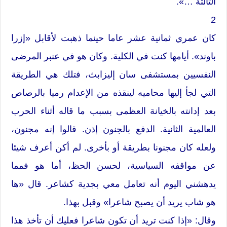
الثالثة …».
2
كان عمري ثمانية عشر عاما حينما ذهبت لأقابل «إزرا
باوند». أيامها كنت في الكلية. وكان هو في عنبر المرضى
النفسيين بمستشفى سان إليزابث، فتلك هي الطريقة
التي لجأ إليها محاميه لينقذه من الإعدام رميا بالرصاص
بعد إدانته بالخيانة العظمى بسبب ما قاله أثناء الحرب
العالمية الثانية. الدفع بالجنون إذن. قالوا إنه مجنون،
ولعله كان مجنونا بطريقة أو بأخرى. لم أكن أعرف شيئا
عن مواقفه السياسية، لحسن الحظ، أما هو فمما
يدهشني اليوم أنه تعامل معي بجدية كشاعر. قال «ها
هو شاب يريد أن يصبح شاعرا» وقبل بهذا.
وقال: «إذا كنت تريد أن تكون شاعرا فعليك أن تأخذ هذا