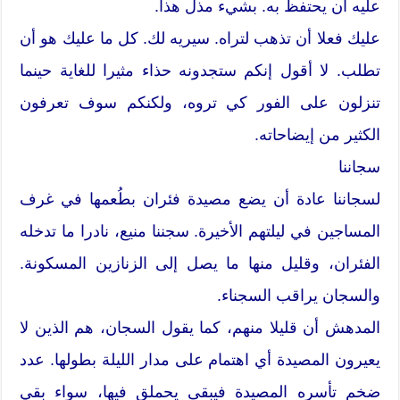
عليه أن يحتفظ به. بشيء مذل هذا.
عليك فعلا أن تذهب لتراه. سيريه لك. كل ما عليك هو أن
تطلب. لا أقول إنكم ستجدونه حذاء مثيرا للغاية حينما
تنزلون على الفور كي تروه، ولكنكم سوف تعرفون
الكثير من إيضاحاته.
سجاننا
لسجاننا عادة أن يضع مصيدة فئران بطُعمها في غرف
المساجين في ليلتهم الأخيرة. سجننا منيع، نادرا ما تدخله
الفئران، وقليل منها ما يصل إلى الزنازين المسكونة.
والسجان يراقب السجناء.
المدهش أن قليلا منهم، كما يقول السجان، هم الذين لا
يعيرون المصيدة أي اهتمام على مدار الليلة بطولها. عدد
ضخم تأسره المصيدة فيبقى يحملق فيها، سواء بقي