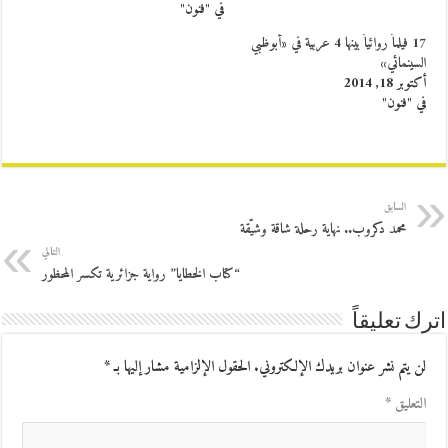
في "فنون"
17 فيلماً روائياً بينها 4 عربية في «أبوظبي
السينمائي»
أكتوبر 18, 2014
في "فنون"
السابق
محمد دكروب.. نهاية رحلة شاقة وشيّقة
التالي
“كتاب الخطايا” رواية جزائرية تكسر المحظور
اترك تعليقاً
لن يتم نشر عنوان بريدك الإلكتروني.
الحقول الإلزامية مشار إليها بـ
*
التعليق
*