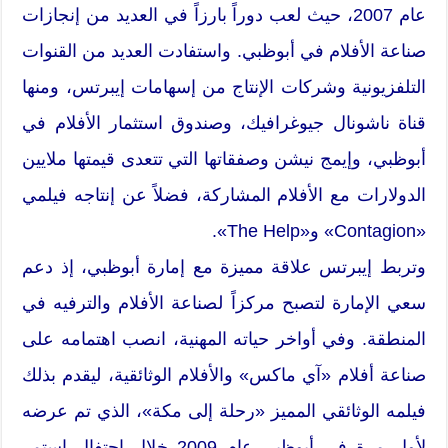
عام 2007، حيث لعب دوراً بارزاً في العديد من إنجازات
صناعة الأفلام في أبوظبي. واستفادت العديد من القنوات
التلفزيونية وشركات الإنتاج من إسهامات إيبرتس، ومنها
قناة ناشونال جيوغرافيك، وصندوق استثمار الأفلام في
أبوظبي، وإيمج نيشن وصفقاتها التي تتعدى قيمتها ملايين
الدولارات مع الأفلام المشاركة، فضلاً عن إنتاجه فيلمي
«Contagion» و«The Help».
وتربط إيبرتس علاقة مميزة مع إمارة أبوظبي، إذ دعم
سعي الإمارة لتصبح مركزاً لصناعة الأفلام والترفيه في
المنطقة. وفي أواخر حياته المهنية، انصب اهتمامه على
صناعة أفلام «آي ماكس» والأفلام الوثائقية، ليقدم بذلك
فيلمه الوثائقي المميز «رحلة إلى مكة»، الذي تم عرضه
لأول مرة في أبوظبي عام 2009 خلال احتفال استمر