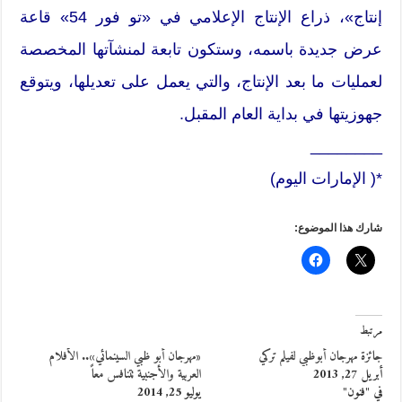
إنتاج»، ذراع الإنتاج الإعلامي في «تو فور 54» قاعة
عرض جديدة باسمه، وستكون تابعة لمنشآتها المخصصة
لعمليات ما بعد الإنتاج، والتي يعمل على تعديلها، ويتوقع
جهوزيتها في بداية العام المقبل.
________
*( الإمارات اليوم)
شارك هذا الموضوع:
مرتبط
جائزة مهرجان أبوظبي لفيلم تركي
«مهرجان أبو ظبي السينمائي».. الأفلام
أبريل 27, 2013
العربية والأجنبية تتنافس معاً
في "فنون"
يوليو 25, 2014