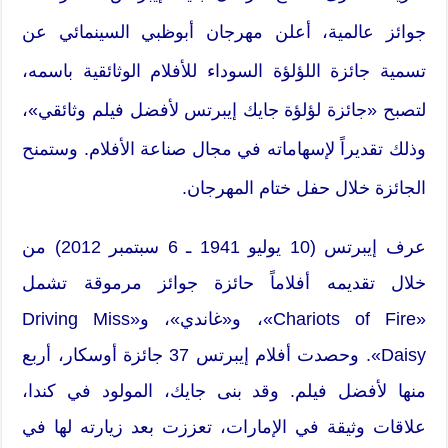
جوائز عالمية، أعلن مهرجان أبوظبي السينمائي عن
تسمية جائزة اللؤلؤة السوداء للأفلام الوثائقية باسمه،
لتصبح «جائزة لؤلؤة جايك إيبرتس لأفضل فيلم وثائقي»،
وذلك تقديراً لإسهاماته في مجال صناعة الأفلام. وستمنح
الجائزة خلال حفل ختام المهرجان.
عرف إيبرتس (10 يوليو 1941 ـ 6 سبتمبر 2012) من
خلال تقديمه أفلاماً حائزة جوائز مرموقة تشمل
«Chariots of Fire»، و«غاندي»، و«Driving Miss
Daisy». وحصدت أفلام إيبرتس 37 جائزة أوسكار، أربع
منها لأفضل فيلم. وقد بنى جايك، المولود في كندا،
علاقات وثيقة في الإمارات، تعززت بعد زيارته لها في