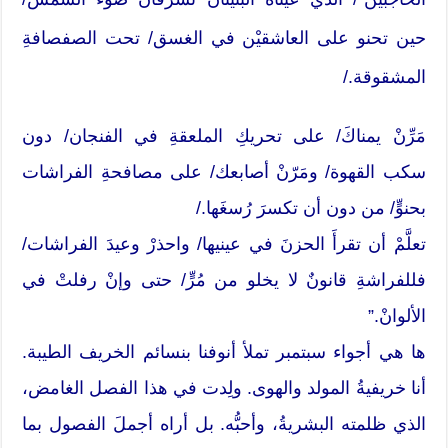
حين تحنو على العاشقيْن في الغسق/ تحت الصفصافةِ
المشقوقة./
مَرِّنْ يمناكَ/ على تحريكِ الملعقةِ في الفنجان/ دون
سكب القهوة/ ومَرّنْ أصابعك/ على مصافحةِ الفراشات
بحنوٍّ/ من دون أن تكسرَ رُسغَها./
تعلَّمْ أن تقرأَ الحزنَ في عينيها/ واحذرْ وعيدَ الفراشات/
فللفراشةِ قانونٌ لا يخلو من مُرٍّ/ حتى وإنْ رفلتْ في
الألوانْ.”
ها هي أجواء سبتمبر تملأ أنوفنا بنسائم الخريف الطيبة.
أنا خريفيةُ المولد والهوى. ولِدت في هذا الفصل الغامض،
الذي ظلمته البشريةُ، وأحبُّه. بل أراه أجملَ الفصول بما