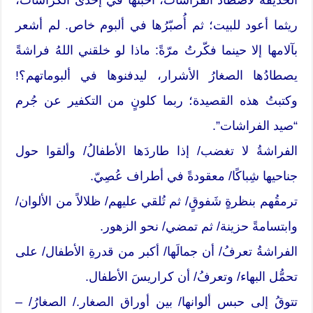
ريثما أعود للبيت؛ ثم أُصبّرُها في ألبوم خاص. لم أشعر
بآلامها إلا حينما فكّرتُ مرّةً: ماذا لو خلقني اللهُ فراشةً
يصطادُها الصغارُ الأشرار، ليدفنوها في ألبوماتهم؟!
وكتبتُ هذه القصيدة؛ ربما كلونٍ من التكفير عن جُرم
“صيد الفراشات”.
الفراشةُ لا تغضب/ إذا طاردَها الأطفالُ/ وألقوا حول
جناحيها شِباكًا/ معقودةً في أطراف عُصِيّ.
ترمقُهم بنظرةٍ شَفوقٍ/ ثم تُلقي عليهم/ ظلالاً من الألوان/
وابتسامةً حزينة/ ثم تمضي/ نحو الزهور.
الفراشةُ تعرفُ/ أن جمالَها/ أكبر من قدرةِ الأطفال/ على
تحمُّل البهاء/ وتعرفُ/ أن كراريسَ الأطفال.
تتوقُ إلى حبس ألوانها/ بين أوراق الصغار./ الصغارُ/ –