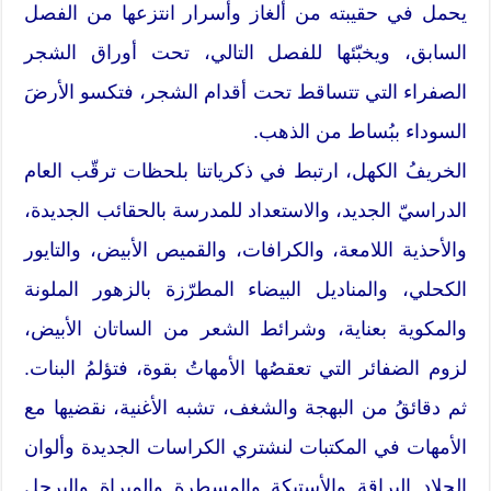
يحمل في حقيبته من ألغاز وأسرار انتزعها من الفصل
السابق، ويخبّئها للفصل التالي، تحت أوراق الشجر
الصفراء التي تتساقط تحت أقدام الشجر، فتكسو الأرضَ
السوداء ببُساط من الذهب.
الخريفُ الكهل، ارتبط في ذكرياتنا بلحظات ترقّب العام
الدراسيّ الجديد، والاستعداد للمدرسة بالحقائب الجديدة،
والأحذية اللامعة، والكرافات، والقميص الأبيض، والتايور
الكحلي، والمناديل البيضاء المطرّزة بالزهور الملونة
والمكوية بعناية، وشرائط الشعر من الساتان الأبيض،
لزوم الضفائر التي تعقصُها الأمهاتُ بقوة، فتؤلمُ البنات.
ثم دقائقُ من البهجة والشغف، تشبه الأغنية، نقضيها مع
الأمهات في المكتبات لنشتري الكراسات الجديدة وألوان
الجلاد البراقة والأستيكة والمسطرة والمبراة والبرجل