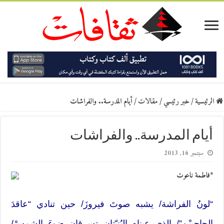
الرئيسية
/
خبر رئيسي
/
مقالات
/
أيام المدرسة.. والفراشات
أيام المدرسة.. والفراشات
سبتمبر 16, 2013
*فاطمة ناعوت
“لونُ الفراشة/ يشبه صوتَ فيروزَ/ حين تنادي “عاقدَ
الحاجبيْن”/ الذي عيناه البُنيّتان تسرقان ضوءَ الشمسْ/