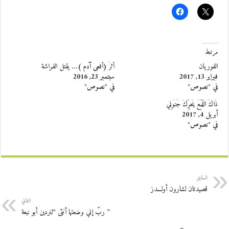
مرتبط
الفوريان
أثرُ (أفعى آدم )… يقتل الفراشة
فبراير 13, 2017
سبتمبر 23, 2016
في "نصوص"
في "نصوص"
ذَاكَ اللَّمْعُ يُحرِّكُ جُنُونِي
أبريل 4, 2017
في "نصوص"
السابق
قصيدتان لشارون أولـــدز
التالي
” ربّ إني وضعتها أنثى “لنردين أبو نبعة