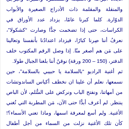
والمنقلة والمقلمة ذات الأدراج الصغيرة والأبواب
الدوّارة. كلما كبرنا عامًا، يزداد عدد الأوراق في
الكراسات، حتى إذا تضخمت جدًّا وصارت “كشكولا”،
نعرفُ أننا صِرنا كبارًا، فيزداد اعتدادُنا بأنفسنا وتعالينا
على مَن هم أصغر منّا. إذا وصل الرقم المكتوب خلف
الدفتر، (150 – 200 ورقة) نوقنُ أننا بلغنا الجبال طولا.
ثم أغنية الراديو “بالسلامة يا حبيبي بالسلامة”، حين
نسمعها، نعلم أن علينا ان نخطف أكياس الساندوتشات
من أمهاتنا، ونفتح الباب ونركض على السُّلم، لأن الباص
ينتظر. لم أعرف أبدًّا حتى الآن، مَن المطربة التي تُغني
الأغنية. ولم أسع لمعرفة اسمها، وماذا تعني الأسماء؟!
كأن تلك الأغنية نزلت من السماء من أجل أطفال