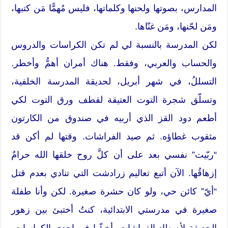
المدارس، بصوتها ولحنها وكلماتها، فليس مُهمًّا مَن كتبها،
ومَن لحّنها، ومَن غنّاها.
لكن المدرسة بالنسبة لي لم تكن الكراسات والدروس
والحساب والعربي، وفقط. هناك أمران أهمُّ وأخطر.
التسللُ، في شهر أبريل، لحديقة المدرسة الخلفية،
وتسلّق شجرة التوت العتيقة لقطف ورق التوت لكي
أطعم دود القز الذي أربيه في صندوق من الكارتون
مثقوب غطاؤه. ثم صيد الفراشات. وقتها لم أكن قد
“ربّيت” نفسي بعد على أن كلَّ روح خلقها الله حرامٌ
إزهاقُها. الآن أتبع تعاليم زرادشت التي تنادي بعدم قتل
“أيّ” كائن حي، ولو كان حشرة صغيرة. لكن وأنا طفلة
صغيرة في مدرستي الابتدائية، كنتُ أختبئ بين زهور
الحديقة لأصطاد الفراشات، أخبئّها في إحدى الكراسات،