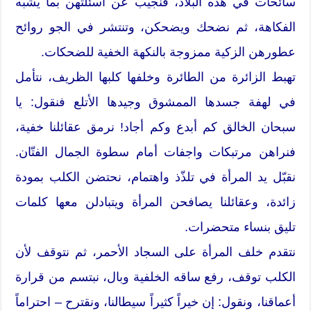
سائحات في هذه البلاد، فنجيب عن أسئلتهن بما يشبه
الفكاهة، ثم نضحك ويضحكن، وتنتشر في الجو روائح
عطورهن الزكية ممزوجة بالنكهة الخفية للضحكات.
تهبط الزائرة من الطائرة وخلفها كلبها الظريف، نتأمل
في لهفة جسدها الممشوق وجيدها الأتلع فنقول: يا
سبحان الخالق كم أبدع وكم أجاد! نرمق عقائلنا خفية،
فنراهن مرتبكات واجفات أمام سطوة الجمال الفتّان.
نقبّل يد المرأة في تلذّذ واهتمام، نحتضن الكلب بمودة
زائدة، وعقائلنا يصافحن المرأة ويتبادلن معها كلمات
تليق بنساء متحضرات.
نتقدم خلف المرأة على السجاد الأحمر، ثم نتوقف لأن
الكلب توقف، رفع ساقه الخلفية وبال، نبتسم من قرارة
أعماقنا، ونقول: إن خيراً كثيراً سيطالنا، ونقترح – احتراماً