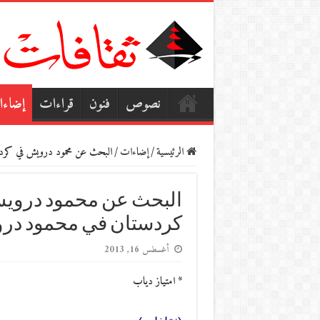
نصوص
فنون
قراءات
إضاء
الرئيسية
/
إضاءات
/
البحث عن محمود درويش في كرد
البحث عن محمود درويش
كردستان في محمود در
أغسطس 16, 2013
* امتياز دياب