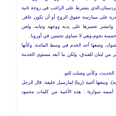
 كردستان،الذي يشترط على الراغب في زوجة ثانية
درة على ممارسة حقوق الزوج أو أن تكون عاقر.
جرت البرتقالة بين يدي هيواi ، وانتشر عصيرها على يديه ووجهه وثيابه، ولعن
 خمسة نجوم،وهي لا تساوي نجمتين في أوروبا.
شوك، وضعها أحد الخدم في وسط المائدة، وكأنها
ير من لبنان للفندق، ولكن ما أبعد مستوى الخدمة
لحديث، وكأني وصلت للتو.
ة)، وتبعتها أغنية (ريتا) لمارسيل خليفة. قال الرجل
الثاني الذي عرف بنفسه قائلاً أن أسمه سوارهi : هذه الأغنية من كلمات محمود