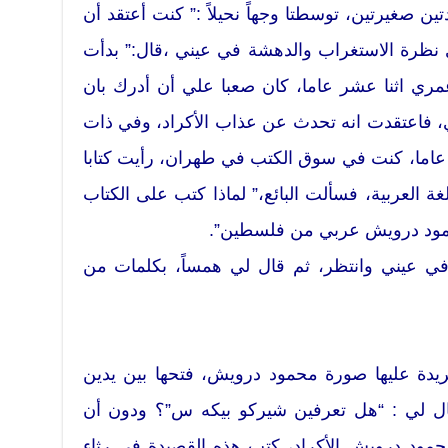
ين صغيرتين، توسطتا وجهاً نحيلاً :” كنت أعتقد أن
 نظرة الاستغراب والدهشة في عيني ،قال:” بدأت
ري اثنا عشر عاما، كان صعبا علي أن أدرك بان
، فاعتقدت انه تحدث عن عذاب الأكراد، وفي ذات
عاما، كنت في سوق الكتب في طهران، رأيت كتابا
 العربية، فسألت البائع،” لماذا كتب على الكتاب
 محمود درويش عربي من فلسطين”.
 عيني وانتظر، ثم قال لي همساً، بكلمات من
ريدة عليها صورة محمود درويش، فتحها بين يدين
ل لي : “هل تعرفين شيركو بيكه س”؟ ودون أن
محمود درويش الأكراد، كتب هذه القصيدة في رثاء