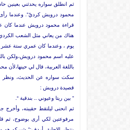
ثم انطلق سواره يحدثني بعينين حادت
محمود درويش كرديٌ”. وعندما رأى
قراءة محمود درويش عندما كان عم
هناك من يعاني مثل الشعب الكردي
يوم ، وعندما كان عمري ستة عشر 
عليه اسم محمود درويش،ولكن باللغة
باللغة العربية، قال لي حينها،لأن
سكت سواره عن الحديث، ونظر في
قصيدة درويش :
” بين ريتا وعيوني .. بندقية “.
ثم انحنى ليلتقط حقيبته، وأخرج ج
مرفوعتين لكي أرى بوضوح، ثم قا
ينتظر الإجابة، أردف:” شيركو هو 