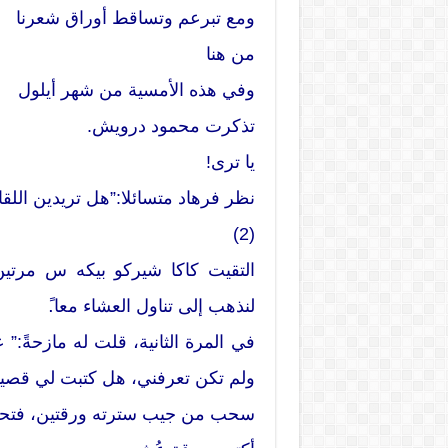
ومع تبرعم وتساقط أوراق شعرنا
من هنا
وفي هذه الأمسية من شهر أيلول
تذكرت محمود درويش.
يا ترى!
نظر فرهاد متسائلا:”هل تريدين الل
(2)
التقيت كاكا شيركو بيكه س مرتين
لنذهب إلى تناول العشاء معا.ً
في المرة الثانية، قلت له مازحةً:” 
ولم تكن تعرفني، هل كتبت لي قصيد
سحب من جيب سترته ورقتين، فتحتهم