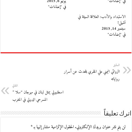
في "إضاءات"
يونيو 6, 2015
في "إضاءات"
الاستبداد والأدب: العلاقة السيئة في
تشيلي!
سبتمبر 14, 2015
في "إضاءات"
السابق
الروائي اليمني علي المقري يتحدث عن أسرار
رواياته
التالي
اسطنبولي يمثل لبنان في مهرجان “سلا ”
المسرحي الدولي في المغرب
اترك تعليقاً
لن يتم نشر عنوان بريدك الإلكتروني.
الحقول الإلزامية مشار إليها بـ
*