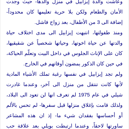
وعاشت والدة إيزابيل في منزل والدها- حيث وجدت
الأمان والطعام ولكن بلا حرية تعليمها كان محدوداً-
إضافة الى 3 من الأطفال، بعد زواج فاشل.
ومنذ طفولتها، انتبهت إيزابيل الى مدى اختلاف حياة
والدتها عن حياة اخوتها، وحياتها شخصياً عن شقيقيها،
كان على الإناث الجلوس في داخل البيت وتعلّم الحياكة،
في حين كان الذكور يمضون أوقاتهم في الخارج.
ولم تجد إيزابيل في نفسها رغبة تملك الأشياء المادية
لأنها كانت تنتقل من منزل الى آخر، وعندما غادرت
شيلي في عام 1975 لم تعرف انها لن تعود الى البلاد،
ولذلك قامت بإغلاق منزلها قبل سفرها- لم تحس بالألم
أو أحساسها بفقدان شيء ما- إذ ان هذه المشاعر
ساورتها لاحقاً، وعندما ارتبطت بويلي بعد علاقة حب