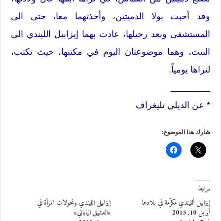
وقد أحبت بولا الدميتين، وأخذتهما معا، حتى الى
المستشفى وبعد رحيلها، عادت بهما إيزابيل الليندي الى
البيت، وهما موضوعتان اليوم في مكتبها، حيث تكتب،
لتراها يومياً.
________
* عن الديلي تليغراف
شارك هذا الموضوع:
مرتبط
إيزابيل ألليندي مكرَّمة في بلادها
إيزابيل الليندي وتحولات المرأة في
أبريل 10, 2015
«العشيق الياباني»