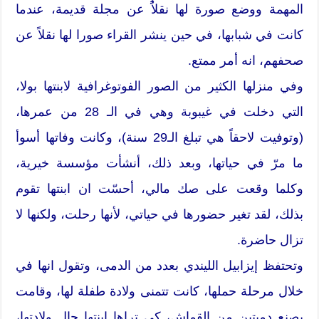
المهمة ووضع صورة لها نقلاًُ عن مجلة قديمة، عندما
كانت في شبابها، في حين ينشر القراء صورا لها نقلاً عن
صحفهم، انه أمر ممتع.
وفي منزلها الكثير من الصور الفوتوغرافية لابنتها بولا،
التي دخلت في غيبوبة وهي في الـ 28 من عمرها،
(وتوفيت لاحقاً هي تبلغ الـ29 سنة)، وكانت وفاتها أسوأ
ما مرّ في حياتها، وبعد ذلك، أنشأت مؤسسة خيرية،
وكلما وقعت على صك مالي، أحسّت ان ابنتها تقوم
بذلك، لقد تغير حضورها في حياتي، لأنها رحلت، ولكنها لا
تزال حاضرة.
وتحتفظ إيزابيل الليندي بعدد من الدمى، وتقول انها في
خلال مرحلة حملها، كانت تتمنى ولادة طفلة لها، وقامت
بصنع دميتين من القماش، كي تراها ابنتها حال ولادتها،