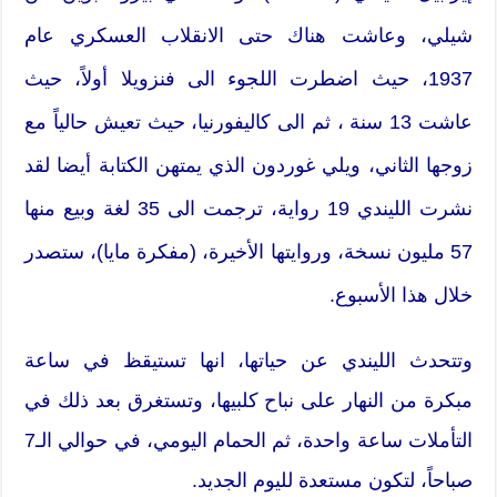
شيلي، وعاشت هناك حتى الانقلاب العسكري عام
1937، حيث اضطرت اللجوء الى فنزويلا أولاً، حيث
عاشت 13 سنة ، ثم الى كاليفورنيا، حيث تعيش حالياً مع
زوجها الثاني، ويلي غوردون الذي يمتهن الكتابة أيضا لقد
نشرت الليندي 19 رواية، ترجمت الى 35 لغة وبيع منها
57 مليون نسخة، وروايتها الأخيرة، (مفكرة مايا)، ستصدر
خلال هذا الأسبوع.
وتتحدث الليندي عن حياتها، انها تستيقظ في ساعة
مبكرة من النهار على نباح كلبيها، وتستغرق بعد ذلك في
التأملات ساعة واحدة، ثم الحمام اليومي، في حوالي الـ7
صباحاً، لتكون مستعدة لليوم الجديد.