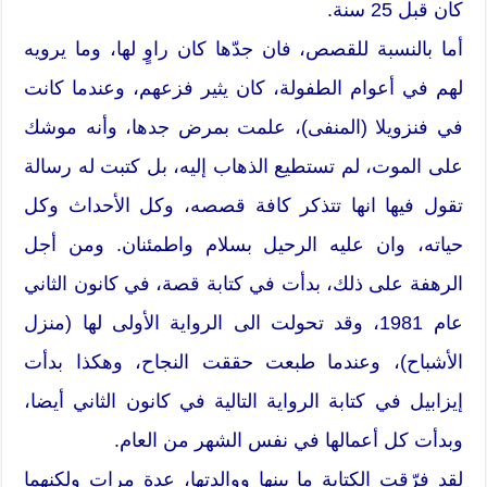
كان قبل 25 سنة.
أما بالنسبة للقصص، فان جدّها كان راوٍ لها، وما يرويه
لهم في أعوام الطفولة، كان يثير فزعهم، وعندما كانت
في فنزويلا (المنفى)، علمت بمرض جدها، وأنه موشك
على الموت، لم تستطيع الذهاب إليه، بل كتبت له رسالة
تقول فيها انها تتذكر كافة قصصه، وكل الأحداث وكل
حياته، وان عليه الرحيل بسلام واطمئنان. ومن أجل
الرهفة على ذلك، بدأت في كتابة قصة، في كانون الثاني
عام 1981، وقد تحولت الى الرواية الأولى لها (منزل
الأشباح)، وعندما طبعت حققت النجاح، وهكذا بدأت
إيزابيل في كتابة الرواية التالية في كانون الثاني أيضا،
وبدأت كل أعمالها في نفس الشهر من العام.
لقد فرّقت الكتابة ما بينها ووالدتها، عدة مرات ولكنهما