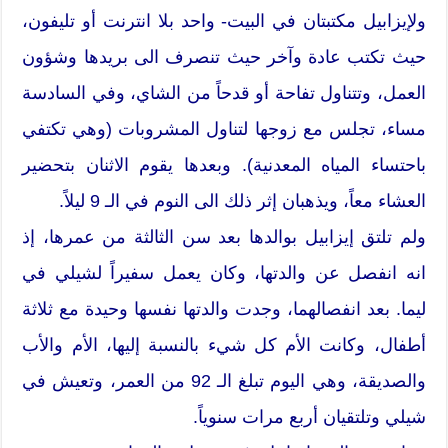
ولإيزابيل مكتبتان في البيت- واحد بلا انترنت أو تليفون،
حيث تكتب عادة وآخر حيث تنصرف الى بريدها وشؤون
العمل، وتتناول تفاحة أو قدحاً من الشاي، وفي السادسة
مساء، تجلس مع زوجها لتناول المشروبات (وهي تكتفي
باحتساء المياه المعدنية). وبعدها يقوم الاثنان بتحضير
العشاء معاً، ويذهبان إثر ذلك الى النوم في الـ 9 ليلاً.
ولم تلتق إيزابيل بوالدها بعد سن الثالثة من عمرها، إذ
انه انفصل عن والدتها، وكان يعمل سفيراً لشيلي في
ليما. بعد انفصالهما، وجدت والدتها نفسها وحيدة مع ثلاثة
أطفال، وكانت الأم كل شيء بالنسبة إليها، الأم والأب
والصديقة، وهي اليوم تبلغ الـ 92 من العمر، وتعيش في
شيلي وتلتقيان أربع مرات سنوياً.