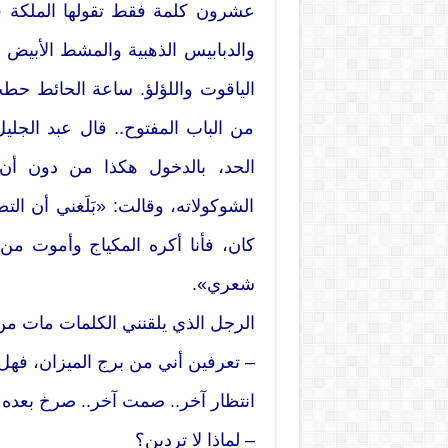
عشرون كلمة فقط تقولها الملكة ف
والدبابيس الذهبية والمشط الأبيض 
الياقوت واللؤلؤ. ساعة الحائط حطت
من الباب المفتوح.. قال عبد الجلي
الحد، بالدخول هكذا من دون أن
الشوكولاته، وقالت: «بَلَغني أن ال
كان، فأنا أكره المكياج وأموت من
شعري».
الرجل الذي يلقنني الكلمات مات
– تعرفين أني من برج الميزان، فه
انتظار آخر.. صمت آخر.. صرخ بعده عب
– لماذا لا تردين؟