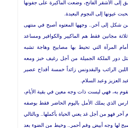
مق إلى الأشقر الفاتح، وضعت الماكيرة على جفونها
بت عيونها إلى النجوم البعيدة.
شكل إلى آخر.. وجهها المعتوه أصبح في منتهى
ثلاثة مجانين فقط هم الماكيير والكوافير ومساعد
م المرآة التي تحيط بها مصابيح وهاجة تشبه
تمثل دور الملكة الجميلة من أجل رغيف خبز ومعه
واللبن الرائب والبقدونس زائداً خمسة أقداح عصير
د العزيز وعبد السلام.
قوم به، فهي ليست ذات وجه معين في بقية الأيام،
ارس الذي يملك الأمل باليوم الحاضر فقط بوصفه
م آخر فهو من أجل غد يعني الحياة بأكملها.. وبالتالي
بح لها وجه أبيض وفم أحمر.. وخيط من الضوء بعد