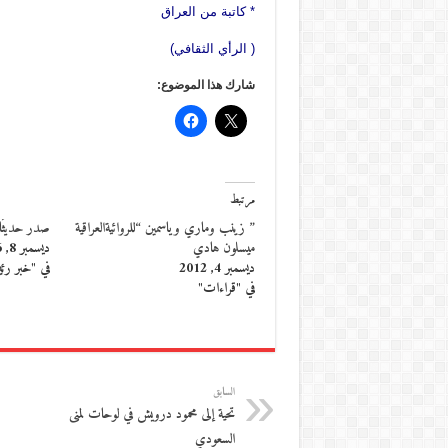
* كاتبة من العراق
( الرأي الثقافي)
شارك هذا الموضوع:
مرتبط
” زينب وماري وياسمين “للروائيةالعراقية
صدر حديثًا…
ميسلون هادي
ديسمبر 8, 2016
ديسمبر 4, 2012
في "خبر رئ
في "قراءات"
السابق
تحية إلى محمود درويش في لوحات لمنى
السعودي