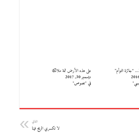
 “جائزة التوأم”
على هذه الأرض ثمة ملائكة
ديسمبر 30, 2017
يسي"
في "نصوص"
التالي
لا تكسري الريح فينا