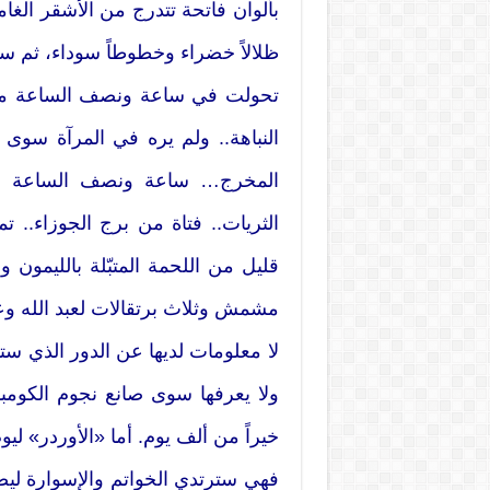
بألوان فاتحة تتدرج من الأشقر الغا
ظلالاً خضراء وخطوطاً سوداء، ثم سح
تحولت في ساعة ونصف الساعة من 
النباهة.. ولم يره في المرآة سوى 
المخرج… ساعة ونصف الساعة أما
الثريات.. فتاة من برج الجوزاء.. 
قليل من اللحمة المتبّلة بالليمون 
مشمش وثلاث برتقالات لعبد الله وعب
لا معلومات لديها عن الدور الذي ست
ولا يعرفها سوى صانع نجوم الكومب
خيراً من ألف يوم. أما «الأوردر» ليو
فهي سترتدي الخواتم والإسوارة ليص