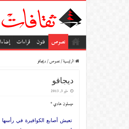
نصوص
فنون
قراءات
إضاء
الرئيسية
/
نصوص
/
ديجافو
ديجافو
مايو 3, 2013
ميسلون هادي *
تعيش أصابع الكوافيرة في رأسها