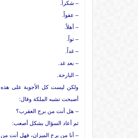
– شكراً.
– عفواً.
– أهلاً.
– تواً.
– غداً.
– بعد غد.
– البارحة.
ولكن ليست كل الأجوبة على هذه ال
أصبحت تشبه الملكة وقال:
– هل أنت من برج العقرب؟
ثم أعاد السؤال بشكل أصعب:
– أنا من برج الميزان، فهل أنت من