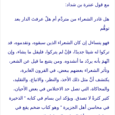
مع قول عنترة بن شداد:
هل غادر الشعراء من متردَّم أم هلْ عرفتَ الدار بعد
توهُّم
فهو يتساءل إن كان الشعراء الذين سبقوه، وتقدموه، قد
تركوا له شيئا جديدًا، فإنْ لم يتركوا، فليقل ما يشاء، وإن
اتّهمَ بأنه يردّد ما أنشدوه. ومن يتتبع ما قيل عن الشعر،
وتأثر الشعراء بعضهم ببعض، في القرون الغابرة،
يكتشف أنَّ مثل ذلك الأخذ، والنظر، والاتباع، والتقليد،
والمحاكاة، التي تصل حد الاختلاس في بعض الأحيان،
كثير كثرةً لا تصدق. ويؤكد ابن بسام في كتابه ” الذخيرة
في محاسن أهل الجزيرة ” وهو كتاب ضخم يقع في