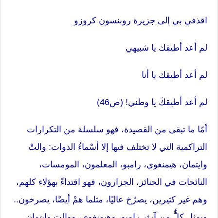
اقذفي بي إلى جزيرة روبنسون كروزو
لم أعد أطيقك يا شبيهي
لم أعد أطيقك يا أنا
لم أعد أطيقكَ يا وطني! (ص46)
أمّا ما تبقى من القصيدة، فهو سلسلة من التكرارات
التراكمية التي لا تختلف فيها إلا أسْماءُ الذوات: والتْ
وايتمان، هيمنغوي، رامبو، المعلمون، المومسات،
النائحات في الجنائز، الجزارون، فهو اقتداءً بهؤلاء كلهم،
وهم غير كثيرين، يصرُخ عاليًا، مثلما همْ أيضًا، يصرخون..
ويمثل كلٌّ من آرثر رامبو، وهيمنغوي، ووالت وايتمان