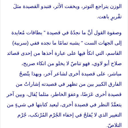
الوزن يتراجع التوتر، ويخفت الأثر، فتبدو القصيدة مثلَ
تقْريرٍ باهت.
وصفوة القول أنَّ ما نجدُهُ في قصيدة ” بطاقات مُعايدة
إلى الجهات الست ” يشبه تمامًا ما نجده ففي (سربية)
القاسم، التي اتكأ فيها على عبارة أخذها من إحدى قصائد
صلاح أبو لاوي، فهو تناصّ لا يخلو من اتكاء صريح،
مباشر، على قصيدة أخرى لشاعر آخر، وبهذا يتّضحُ
الفارق الكبير بين من تظهر في قصيدته إشاراتٌ من
قصيدة أخرى عَرَضًا، وعفوَ الخاطر، مثلما يُقال، وبين آخر
يتعمَّدُ النظر في قصيدة أخرى، ليعيد كتابتها في شيءٍ من
التغيير الذي لا يُفلحُ في إخفاء الجُرْم المُرْتكب، جُرْم
التلاصّ.