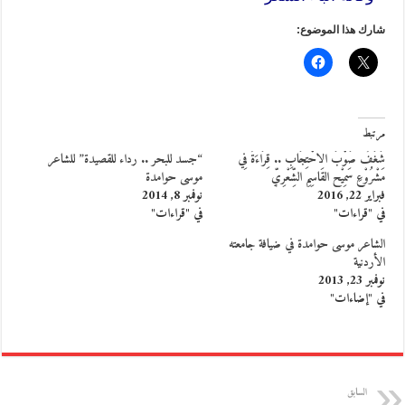
شارك هذا الموضوع:
مرتبط
شَغَفٌ صَوْبَ الاحْتِجَابِ .. قِرَاءَةٌ فِي
“جسد للبحر .. رداء للقصيدة” للشاعر
مَشْرُوْعِ سَمِيْح القَاسِمِ الشِّعْرِيِّ
موسى حوامدة
فبراير 22, 2016
نوفمبر 8, 2014
في "قراءات"
في "قراءات"
الشاعر موسى حوامدة في ضيافة جامعته
الأردنية
نوفمبر 23, 2013
في "إضاءات"
السابق