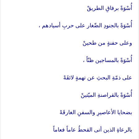
أُسْوَةً برفاقِ الطريقْ
أُسْوَةً بالجنودِ الصِّغار على حربِ أسيادهم ،
وعلى حفنةٍ من طحينْ
أُسْوَةً بالمساجين ظنّاً ،
على ذمّةِ البحثِ عن تهمةٍ لائقَهْ
أُسْوَةً بالقراصنةِ الميّتينْ
بضحايا الأعاصيرِ والسفنِ الغارقَهْ
بالرعاةِ الذين أتى القحطُ عاماً فعاماً