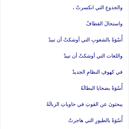
والجذوعِ التي انكسرتْ ،
واستحالَ القطافْ
أُسْوَةً بالشعوبِ التي أوشكتْ أن تبيدْ
واللغات التي أوشكتْ أن تبيدْ
في كهوفِ النظامِ الجديدْ
أُسْوَةً بضحايا البطالَهْ
يبحثونَ عن القوتِ في حاوياتِ الزبالَهْ
أُسْوَةً بالطيورِ التي هاجرتْ