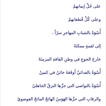
على جُلِّ إيمانهمْ
وعلى كُلِّ قُطعانهمْ
أُسْوَةً بالشبابِ المهاجرِ سرّاً ،
إلى لقمةٍ ممكنَهْ
خارجَ الجوعِ في وطنِ الفاقةِ المزمنَهْ
أُسْوَةً بالفدائيِّ أَوقَعَهُ خائنٌ في كمينْ
أُسْوَةً بالنواصي التي جزَّها النزقُ الجاهليّ
والرقابِ التي حزَّها الهَوَسُ الهائجُ المائجُ الفوضويّ