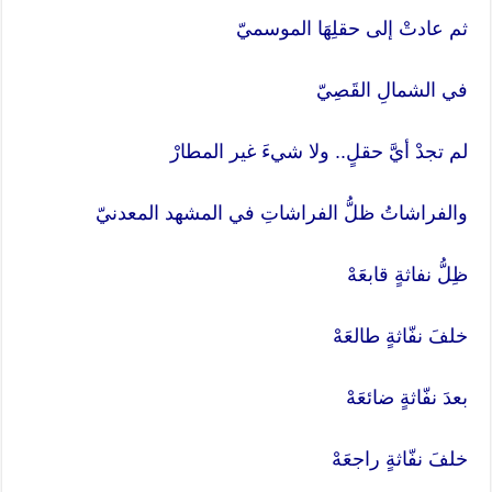
ثم عادتْ إلى حقلِهَا الموسميّ
في الشمالِ القَصِيّ
لم تجدْ أيَّ حقلٍ.. ولا شيءَ غير المطارْ
والفراشاتُ ظلُّ الفراشاتِ في المشهد المعدنيّ
ظِلُّ نفاثةٍ قابعَهْ
خلفَ نفّاثةٍ طالعَهْ
بعدَ نفّاثةٍ ضائعَهْ
خلفَ نفّاثةٍ راجعَهْ