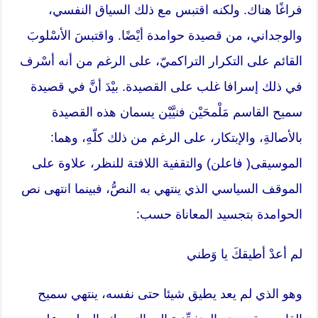
فراغًا هناك. ولكنه اقتبس مع ذلك السياق النفسي،
والوجداني، من قصيدة حوامدة أيْضًا. واقتبسَ الأسْلوبَ
القائم على التكرار التراكميّ، على الرغم من أنه أسْرف
في ذلك إسرافا غلب على القصيدة. بيْدَ أنَّ في قصيدة
سميح القاسم مَلْمحَيْن فنيَّيْن يسمان هذه القصيدة
بالأصالةِ، والإبتكار، على الرغم من ذلك كلّهِ، وهما:
الموسيقى( فاعلن) والتقفية اللافتة للنظر، علاوة على
الموقف السياسي الذي ينتهي به النصُّ، فبينما انتهى نص
الحوامدة بتجسيد المعاناة حسب:
لم أعدْ أطيقكَ يا وَطني
وهو الذي لم يعد يطيق شيئا حتى نفسه، ينتهي سميح