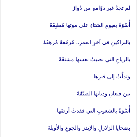
لم تجدْ غير دوّامةٍ من دُوارْ
أُسْوَةً بغيومِ الشتاءِ على موتها مُطبِقَهْ
بالبراكينِ في آخرِ العمرِ.. مُرهَقةً مُرهِقَهْ
بالرياحِ التي نصبتْ نفسها مشنقَهْ
وتدلَّتْ إلى قبرِهَا
بين قيعانِ وديانها الضيّقَهْ
أُسْوَةً بالشعوبِ التي فقدتْ أرضَها
بضحايا الزلازلِ والإيدز والجوعِ والأوبئَهْ