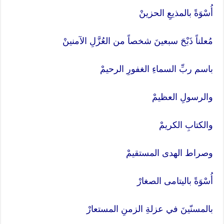
أُسْوَةً بالمذيعِ الحزينْ
مُعلناً ذَبْحَ سبعينَ شخصاً من العُزَّلِ الآمنينْ
باسم ربِّ السماءِ الغفورِ الرحيمْ
والرسولِ العظيمْ
والكتابِ الكريمْ
وصراط الهدى المستقيمْ
أُسْوَةً باليتامى الصغارْ
بالمسنّينَ في عزلةِ الزمنِ المستعارْ