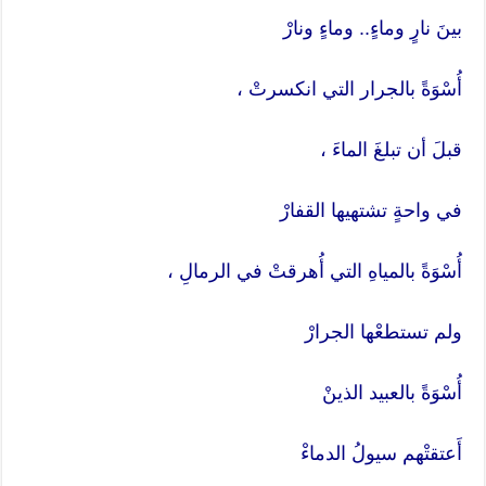
بينَ نارٍ وماءٍ.. وماءٍ ونارْ
أُسْوَةً بالجرار التي انكسرتْ ،
قبلَ أن تبلغَ الماءَ ،
في واحةٍ تشتهيها القفارْ
أُسْوَةً بالمياهِ التي أُهرقتْ في الرمالِ ،
ولم تستطعْها الجرارْ
أُسْوَةً بالعبيد الذينْ
أَعتقتْهم سيولُ الدماءْ