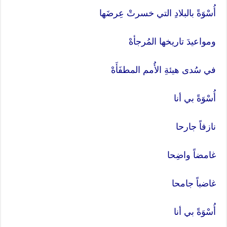
أُسْوَةً بالبلادِ التي خسرتْ عِرضَها
ومواعيدَ تاريخها المُرجأهْ
في سُدى هيئةِ الأُمم المطفَأَهْ
أُسْوَةً بي أنا
نازفاً جارحا
غامضاً واضِحا
غاضباً جامحا
أُسْوَةً بي أنا