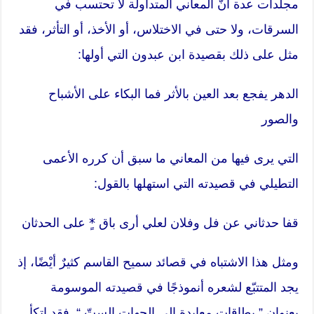
مجلدات عدة أنّ المعاني المتداولة لا تحتسب في
السرقات، ولا حتى في الاختلاس، أو الأخذ، أو التأثر، فقد
مثل على ذلك بقصيدة ابن عبدون التي أولها:
الدهر يفجع بعد العين بالأثر فما البكاء على الأشباح
والصور
التي يرى فيها من المعاني ما سبق أن كرره الأعمى
التطيلي في قصيدته التي استهلها بالقول:
قفا حدثاني عن فل وفلان لعلي أرى باق *ٍ على الحدثان
ومثل هذا الاشتباه في قصائد سميح القاسم كثيرٌ أيْضًا، إذ
يجد المتتبّع لشعره أنموذجًا في قصيدته الموسومة
بعنوان ” بطاقات معايدة إلى الجهات الستّ “. فقد اتكأ