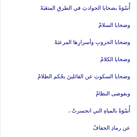
أُسْوَةً بضحايا الحوادثِ في الطرقِ المتعَبَهْ
وضحايا السلامْ
وضحايا الحروبِ وأسرارِها المرعبَهْ
وضحايا الكلامْ
وضحايا السكوتِ عن القائلينَ بحُكم الظلامْ
وبفوضى النظامْ
أُسْوَةً بالمياهِ التي انحسرتْ ،
عن رمادِ الجفافْ