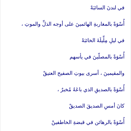
في لندنَ السائبَهْ
أُسْوَةً بالمغاربةِ الهائمينَ على أوجه الذلِّ والموتِ ،
في ليلِ مِلِّيلَةَ الخائبَهْ
أُسْوَةً بالمصلّينَ في يأسهم
والمقيمينَ ، أسرى بيوتِ الصفيح العتيقْ
أُسْوَةً بالصديقِ الذي باعَهُ مُخبرٌ ،
كانَ أمسِ الصديقَ الصديقْ
أُسْوَةً بالرهائن في قبضةِ الخاطفينْ