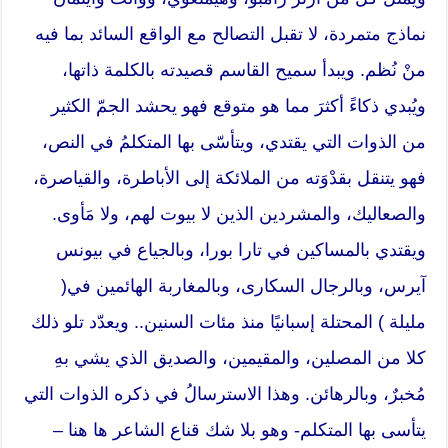
نماذج متمردة، لا تقبل التصالح مع الواقع السائد بما فيه
منْ نُظم. ويبدأ سميح القاسم قصيدته بالكلمة ذاتها،
ويُبدي ذكاءً أكثرَ مما هو متوقع فهو يحشد الجمّ الكثير
من الذوات التي يقتدي، ويتأسّى بها المتكلمُ في النص،
فهو يتنقل بقدْوَته من الملائكة إلى الأباطرة، والقياصرة،
والصعاليك، والمشردين الذين لا بيوت لهم، ولا مَأوى.
ويقتدي بالمساكين في تارا بورا، وبالجياع في بيونس
آيرس، وبالرجال السكارى، وبالمغاربة الهائمين في(
مليلة ) المحتلة إسبانيًا منذ مئات السنين.. ويعدّد تلو ذلك
كلا من المصلين، والمقيمين، والصديق الذي يشي بهِ
مُخبرٌ، وبالرهائن. وهذا الاسترسالُ في ذكره الذوات التي
يتأسى بها المتكلم- وهو بلا شك قناع الشاعر ها هنا –