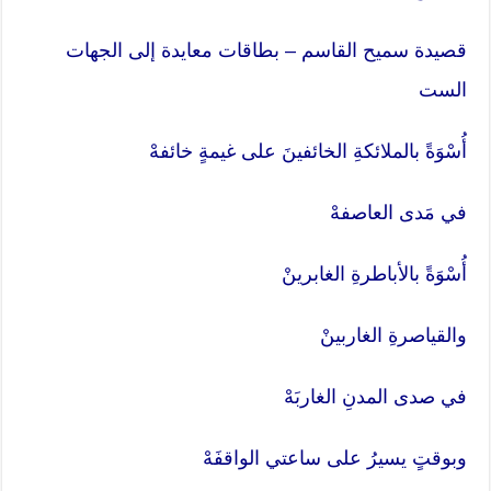
قصيدة سميح القاسم – بطاقات معايدة إلى الجهات
الست
أُسْوَةً بالملائكةِ الخائفينَ على غيمةٍ خائفهْ
في مَدى العاصفهْ
أُسْوَةً بالأباطرةِ الغابرينْ
والقياصرةِ الغاربينْ
في صدى المدنِ الغاربَهْ
وبوقتٍ يسيرُ على ساعتي الواقفَهْ