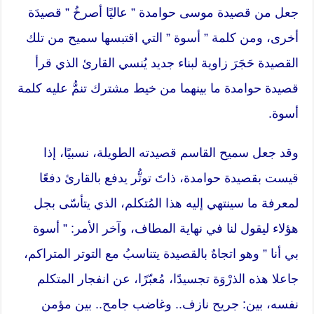
جعل من قصيدة موسى حوامدة ” عاليًا أصرخُ ” قصيدَة
أخرى، ومن كلمة ” أسوة ” التي اقتبسها سميح من تلك
القصيدة حَجَرَ زاوية لبناء جديد يُنسي القارئ الذي قرأ
قصيدة حوامدة ما بينهما من خيط مشترك تنمُّ عليه كلمة
أسوة.
وقد جعل سميح القاسم قصيدته الطويلة، نسبيًا، إذا
قيست بقصيدة حوامدة، ذاتَ توتُّر يدفع بالقارئ دفعًا
لمعرفة ما سينتهي إليه هذا المُتكلم، الذي يتأسّى بجل
هؤلاء ليقول لنا في نهاية المطاف، وآخر الأمر: ” أسوة
بي أنا ” وهو اتجاهٌ بالقصيدة يتناسبُ مع التوتر المتراكم،
جاعلا هذه الذرْوَة تجسيدًا، مُعبّرًا، عن انفجار المتكلم
نفسه، بين: جريح نازف.. وغاضب جامح.. بين مؤمن