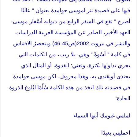
فيها على قصيدة نثر لموسى حوامدة بعنوان ” عاليًا
أصرخ ” تقع في السفر الرابع من ديوانه أسْفار موسى-
العهد الأخير، الصادر عن المؤسسة العربية للدراسات
والنشر في بيروت 2002(ص45-46) وينحصرُ الاقتباس
في كلمة ” أسْوةً ” وهي، بلا ريب، من الكلمات التي
يجري تداولها بكثرة، وتعني: القدوة، أو المثال الذي
يحتذى أويقتدى به، وهذا معروف. لكن موسى حوامدة
في قصيدته تلك اتخذ من هذه الكلمة سُلّمًا لبُلوغ الذروة
الحادة:
لملمي غيومك أيتها السماء
احمليني بعيدًا