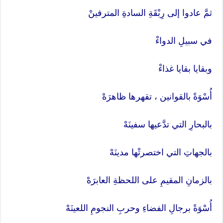
ثمَّ عادوا إلى رِبْقَةِ السادةِ المترفينْ
في سبيلِ الدواءْ
وبقايا بقايا غذاءْ
أُسْوَةً بالقوانين ، تقهرها ظاهرَهْ
بالبحارِ التي تدَّعيها سفينَهْ
بالجهاتِ التي اختصرتْها مدينَهْ
بالزمانِ المقيمِ على اللحظةِ العابرَهْ
أُسْوَةً برجالِ الفضاءِ وحربِ النجومِ اللعينَهْ