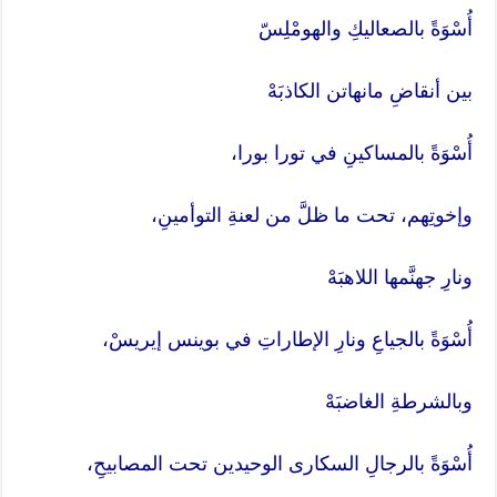
أُسْوَةً بالصعاليكِ والهومْلِسّ
بين أنقاضِ مانهاتن الكاذبَهْ
أُسْوَةً بالمساكينِ في تورا بورا،
وإخوتِهم، تحت ما ظلَّ من لعنةِ التوأمينِ،
ونارِ جهنَّمها اللاهبَهْ
أُسْوَةً بالجياعِ ونارِ الإطاراتِ في بوينس إيريسْ،
وبالشرطةِ الغاضبَهْ
أُسْوَةً بالرجالِ السكارى الوحيدين تحت المصابيحِ،