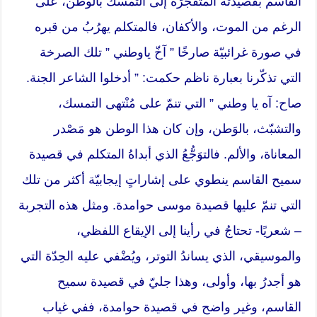
القاسم بقصيدته المتفجِّرَة إلى التمسك بالوطن، على
الرغم من الموت، والأكفان، فالمتكلم يهرُبُ من قبره
في صورة غرائبيّة صارخًا ” آخّ ياوطني ” تلك الصرخة
التي تذكّرنا بعبارة ناظم حكمت: ” أدخلوا الشاعر الجنة.
صاح: آه يا وطني ” التي تنمّ على مُنْتهى التمسك،
والتشبّث، بالوَطن، وإن كان هذا الوطن هو مَصْدر
المعاناة، والألم. فالتوَجُّعُ الذي أبداهُ المتكلم في قصيدة
سميح القاسم ينطوي على إشاراتٍ إيجابيّة أكثر من تلك
التي تنمّ عليها قصيدة موسى حوامدة. ومثل هذه التجربة
– شعريًا- تحتاجُ في رأينا إلى الإيقاع اللفظي،
والموسيقي، الذي يساندُ التوتر، ويُضْفي عليه الحِدّة التي
هو أجدرُ بها، وأولى، وهذا جليّ في قصيدة سميح
القاسم، وغير واضح في قصيدة حوامدة، ففي غياب