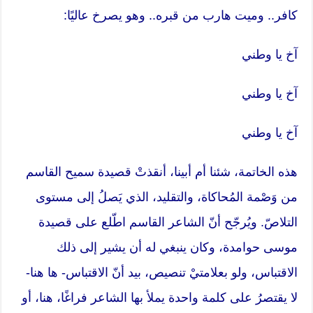
كافر.. وميت هارب من قبره.. وهو يصرخ عاليًا:
آخ يا وطني
آخ يا وطني
آخ يا وطني
هذه الخاتمة، شئنا أم أبينا، أنقذتْ قصيدة سميح القاسم
من وَصْمة المُحاكاة، والتقليد، الذي يَصلُ إلى مستوى
التلاصّ. ويُرجّح أنّ الشاعر القاسم اطّلع على قصيدة
موسى حوامدة، وكان ينبغي له أن يشير إلى ذلك
الاقتباس، ولو بعلامتيْ تنصيص، بيد أنّ الاقتباس- ها هنا-
لا يقتصرُ على كلمة واحدة يملأ بها الشاعر فراغًا، هنا، أو