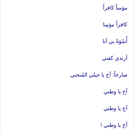
مؤمناً كافراً
كافراً مؤمِنا
أُسْوَةً بي أنا
أرتدي كفني
صارخاً: آخ يا جبلي المُنحني
آخ يا وطني
آخ يا وطني
آخ يا وطني !