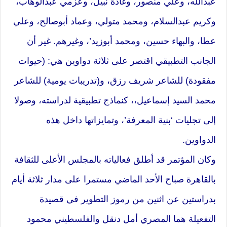
عبدالله، وعلي منصور، وغادة نبيل، وعزمي عبدالوهاب،
وكريم عبدالسلام، ومحمد متولي، وعماد أبوصالح، وعلي
عطا، والبهاء حسين، ومحمد أبوزيد’، وغيرهم. غير أن
الجانب التطبيقي اقتصر على ثلاثة دواوين هي: (حيوات
مفقودة) للشاعر شريف رزق، و(تدريبات يومية) للشاعر
محمد السيد إسماعيل،، كنماذج تطبيقية لدراسته، وصولا
إلى تجليات ‘بنية المعرفة’، وتمايزاتها داخل هذه
الدواوين.
وكان المؤتمر قد أطلق فعالياته بالمجلس الأعلى للثقافة
بالقاهرة صباح الأحد الماضي مستمرا على مدار ثلاثة أيام
بدراستين عن اثنين من رموز التطوير في قصيدة
التفعيلة هما المصري أمل دنقل والفلسطيني محمود