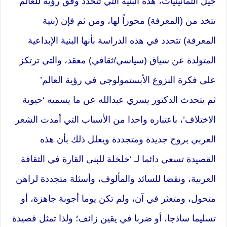
جيل الثمانينيات، هذه البنية التي تتحدد وفق رؤية للعالم
تتخذ من (المعرفة) محوراً لها، ومن ثم فإن (بنية
المعرفة) تتحدد في هذه الدراسة بأنها البنية الإبداعية
المتولدة عن سياق (سياسي/ثقافي) معقد، والتي ترتكز
على فكرة النزوع الأبستمولوجي في رؤية العالم’
ثم يتحدث الدكتور يسري عبدالله عن ما يسميه ‘حيوية
الاختلاف’، باعتباره واحدا من الأسباب التي أمدت الشعر
العربي بروح جديدة ومتجددة ويعلل ذلك بأن هذه
القصيدة تسعي دائما لـ ‘خلخلة للبنى القارة في الثقافة
العربية، ونقضا للسائد والمألوف، وأسئلة متجددة لراهن
متحول، ومتعثر في آن، ولم تكن يوما أجوبة جاهزة، أو
تسليما ساذجا، أو ضربا في يقين زائف؛ ولذا تمثل قصيدة