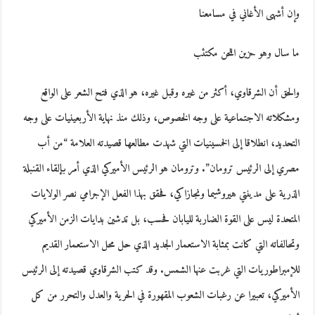
وإن أشهى الأغاني في مسامعنا
ما سال وهو حزين اللحن مكتئب
والحق أن الشرقاوي،‮ ‬أكثر من‮ ‬غيره وقبل‮ ‬غيره،‮ ‬هو الذي فتح الشعر على الواقع
ومشكلاته الاجتماعية على وجه الخصوص،‮ ‬وذلك منذ نهاية الأربعينيات على وجه
التحديد،‮ ‬انطلاقا إلى الخمسينيات التي شهدت مطالعها قصيدته العلامة “من أب
مصري إلى الرئيس ترومان”. وترومان هو الرئيس الأميركي الذي أمر بإلقاء القنبلة
الذرية على مدينتي هيروشيما ونجازاكي،‮ ‬فحقق بهذا الفعل الإجرامي نصر الولايات
المتحدة ليس على القوة الضاربة لليابان فحسب، بل تدشين بدايات الزمن الأميركي
وتحالفاته التي كانت بمثابة الاستعمار الجديد الذي حل محل الاستعمار القديم
للإمبراطوريات التي غربت عنها الشمس. وقد كتب الشرقاوي قصيدته إلى الرئيس
الأميركي،‮ ‬تعبيرا عن رغبات الشعوب المقهورة في الحرية والعدل والتحرر من كل