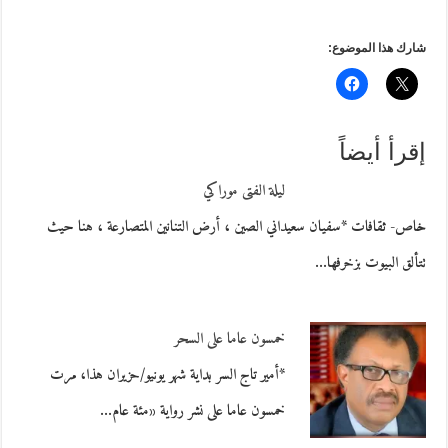
شارك هذا الموضوع:
إقرأ أيضاً
ليلة الفتى موراكي
خاص- ثقافات *سفيان سعيداني الصين ، أرض التنانين المتصارعة ، هنا حيث
تتألق البيوت بزخرفها…
خمسون عاما على السحر
*أمير تاج السر بداية شهر يونيو/حزيران هذا، مرت
خمسون عاما على نشر رواية «مئة عام…