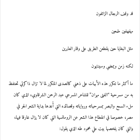
قد وقف الرجال الزائفون
مهفهفين ملمعين
مثل البغايا حين‮ ‬يقطعن الطريق على وقار العابرين
لكنه زمن ويمضي وسينتهون
ما أكثر ما تتكرر هذه الأبيات على ذهني كالصدى المتكرر لما لا تزال ذاكرتي تحتفظ
به من مسرحية “الفتى مهران” للشاعر المسرحي عبد الرحمن الشرقاوي، الذي كان
ملء السمع والبصر بمسرحياته ورواياته وقصائده التي أُعدها بداية الشعر الحر في
مصر،‮ ‬خصوصا في انقطاع هذا الشعر عن الرومانسية التي كان لا‮ ‬يزال‮ ‬غارقا فيها،‮
‬والتي كان يلخصها بيت علي محمود طه الذي‮ ‬يقول: