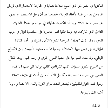
المكتوبة في الشعر الحر الذي أصبح سلاحا نضاليا في مقاومة الاستعمار الذي لم‮ ‬يكن
قد رحل بعد عن بقية الأقطار العربية، خصوصا بعد أن رحل الاستعمار البريطاني
عن مصر سنة، 1954‮ ‬وبعد أن انكسرت محاولته في العودة من خلال العدوان
الثلاثي الذي شاركت فيه فرنسا عقابا لمصر الناصرية على مساعدتها للجزائر في حرب
التحرير. وقد كانت “جميلة” المسرحية الشعرية الأولى للشرقاوي؛ تمجيدا للثائرة
الجزائرية التي قبض عليها الاحتلال،‮ ‬وعذبها تعذيبا وحشيا، فأصبحت رمزا للكفاح
الوطني. وقد مثلت المسرحية على خشبة المسرح القومي في زمنه المجيد. وبعد انقطاع
عن المسرح الشعري لسنوات كتب الشرقاوي “الفتى مهران” التي صب فيها نقده
القاسي على السياسة الناصرية،‮ ‬مركزا على الأسباب التي أدت إلى هزيمة، 1967‮
‬ومنها إقصاء الثوار الحقيقيين؛ ليتصدر المشهد سراق الثورة والعدل الاجتماعي. وما
أشبه الليلة بالبارحة.
– الاتحاد