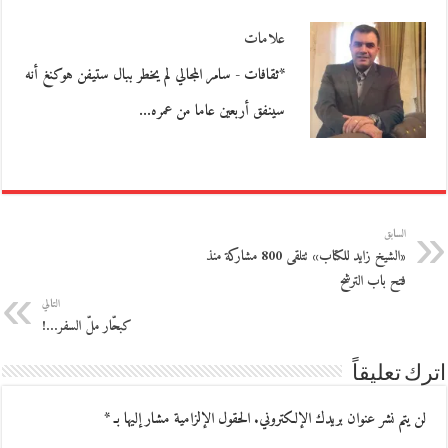
علامات
*ثقافات - سامر المجالي لم يخطر ببال ستيفن هوكنغ أنه
سينفق أربعين عاما من عمره…
السابق
«الشيخ زايد للكتاب» تتلقى 800 مشاركة منذ
فتح باب الترشح
التالي
كبحّار ملّ السفر…!
اترك تعليقاً
لن يتم نشر عنوان بريدك الإلكتروني.
الحقول الإلزامية مشار إليها بـ
*