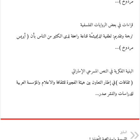
مردوخ )…
قراءات في بعض الروايات الفلسفية
ترجمة وتقديم: لطفية الدليميثمّة قناعة راسخة لدى الكثير من الناس بأن ( أيريس
مردوخ )…
البنية الفكرية في النص المسرحي الإماراتي
( ثقافات )في إطار التعاون بين هيئة الفجيرة للثقافة والاعلام والمؤسسة العربية
للدراسات والنشر صدر…
السابق
التسمية واستراتيجية التّضليل!