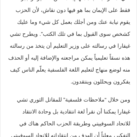
فقط على الإيمان بما هو فيها دون نقاش، لأن الحزب
يقوم نيابة عنك ومن أجلك بعمل كل شيء وما عليك
كشخص سوى القبول بما في تلك الكتب”. ويطرح تشي
غيفارا في رسالته على وزير التعليم أن يتخذ من رسالته
هذه نسقاً تعليمياً يمكن مراجعته والإضافة إليه أو الحذف
منه لوضع منهاج لتعليم اللغة الفلسفية يعلّم الناس كيف
يفكرون ويحللون وينتقدون.
ومن خلال “ملاحظات فلسفية” للمقاتل الثوري تشي
غيفارا يمكننا أن نقرأ لغة انتقادية بل وحادة الانتقاد
للاتحاد السوفييتي وطريقة الحزب الحاكم هناك في
التفكير، معلناً أن الهدف من انتقاداته للاتحاد السوفييتي