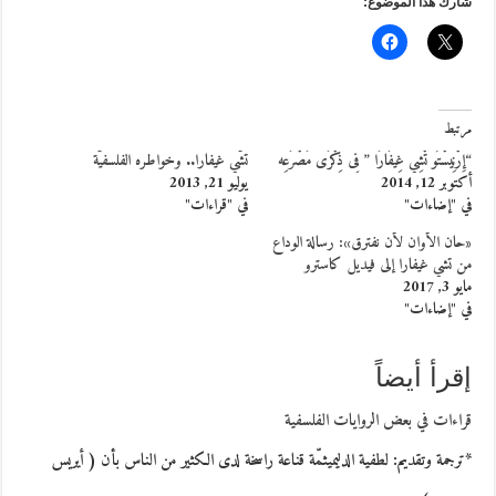
شارك هذا الموضوع:
مرتبط
“إِرْنِيسْتُو تْشِي غِيفَارَا ” فِى ذِكْرَى مَصْرَعِه
تشّي غيفارا.. وخواطره الفلسفيّة
أكتوبر 12, 2014
يوليو 21, 2013
في "إضاءات"
في "قراءات"
«حان الأوان لأن نفترق»: رسالة الوداع
من تشي غيفارا إلى فيديل كاسترو
مايو 3, 2017
في "إضاءات"
إقرأ أيضاً
قراءات في بعض الروايات الفلسفية
*ترجمة وتقديم: لطفية الدليميثمّة قناعة راسخة لدى الكثير من الناس بأن ( أيريس