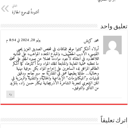
التالي
أنشودةٌ للدموعِ الحائرة
تعليق واحد
محمد كريش
يوليو 20, 2024 في 8:54 م
أولا، أشكر كثيرا موقع ثقافات في شخص الصديق العزيز يحيى
القيسي، الأديب الحصيف، والمبدع المتعدد المواهب، على تفانيه
اللامحدود في انتقائه لأجود مواده، فضلا عن صبره الجلد على تحمله
ما تتطلبه عملية المعاينة والمتابعة لتلك المواد وما أكثرها، كما أشكر
الطاقم المرافق له، الساهرين على إخراج المواد بكل حرفية مهنية
وجمالية… مقالة يطبعها عمق في المقاربة مع سبر جامع ودقيق
للبنيات و”الميكانيزمات” الإبداعية والجمالية، والتقنية والرمزية في
المتن الشعري لتجربة الشاعرة الأذربيجانية نيكار حسن زاد. بالمزيد
من التألق والتوفيق.
رد
اترك تعليقاً