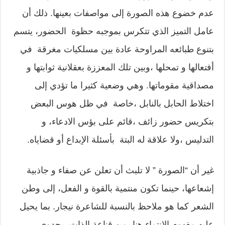
عدم خضوع هذه الصورة إلى مواصفات بعينها. ذلك أن
عامل التميز الذي تتكرس بموجبه حظوة الحضور، يتسم
بتنوع طبائعه المراوحة عادة بين مسلكيات مغرقة في
أفتعالها و تمحلها ،وبين تلك المعززة بعقلانية ثوابتها و
مصداقية مقوماتها. وهي وضعية كثيرا ما تؤدي إلى
اختلاط الحابل بالنابل ،خاصة في ظل هوس البعض
بتكريس حضور زائف ،قائم على بؤس الادعاء، و
التدليس ،ولا علاقة له البتة بأسئلة الإبداع أو قضاياه.
غير أن “الصورة ” لا تلبث أن تعلن عن صفاء و جاذبية
إشعاعها، حينما تكون منتمية بالقوة و الفعل، إلى وطن
الشعر كما هو ملاحظ بالنسبة للشاعرة نيجار. بما يحيل
عليه مفهوم الانتماء هنا، من قناعة الذات، بجدوى