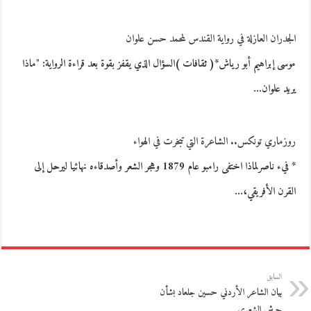
الجدران العازلة في رواية القندس لمحمد حسن علوان
موسى إبراهيم أبو رياش*( ثقافات )السؤال الذي يقفز بقوة بعد قراءة الرواية: "ماذا
يريد علوان…
روزماري تونكس.. الشاعرة التي تبخرت في الهواء
* فيء ناصرلماذا اختفى رامبو عام 1879 وهجر الشعر وأصدقاءه نهائيا ليرحل إلى
القرن الأفريقي،…
السابق
بيان الشاعر الأردني حسين جلعاد بشأن
جرش الشعري