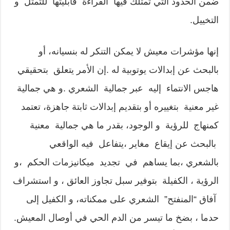
ضمن الحدود التي تمتلك فيها القراءة قابليتها للتمثل و
التخييل.
إنها مؤشرات معيش لا يمكن التنكر له بنسيانه، أو
بالبحث عن إبدالات يوتوبية له .إن الأمر يتعلق بتحقيقي
هاجس الانتماء إليه عبر جمالية الشعري .و هي جمالية
غير معنية بتغييره أو بتقديم إبدالات ثابتة جاهزة، تعتمد
كمنهاج للرؤية و الوجود، بقدر ما هي جمالية معنية
بالبحث عن إيقاع مغاير ،يتفاعل فيه الواقعي
بالشعري ،بما يساهم في تجديد ميكانيزمات الحكم ،و
الرؤية ، الكفيلة بتوفير سبل تجاوز العائق ، و استشراف
آفاق “المنفتح” الشعري على ممكناته، و الكفيل إلى
حدما ، بضخ ما تيسر من الدم الحي في أوصال المعيش.