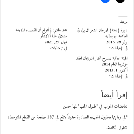
مرتبط
دورة {باهتة} لمهرجان الشعر الدولي في
محمد هاشم: لم أتوقع أن القصيدة المترجمة
العاصمة البريطانية
ستلاقي هذا الانتشار
يوليو 29, 2015
فبراير 27, 2021
في "إضاءات"
في "إضاءات"
الهيئة العالمية للمسرح تختار اذربيجان لعقد
مؤتمرها العام 2014
أكتوبر 1, 2013
في "إضاءات"
إقرأ أيضاً
تناقضات الحرب في "طبول الحب" لمها حسن
*في روايتها «طبول الحب» الصادرة حديثاً وتقع في 187 صفحة من القطع المتوسط،
تتناول الكاتبة…