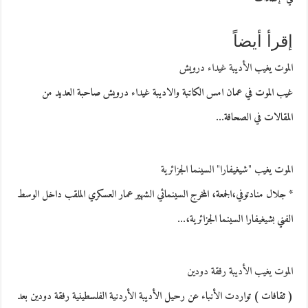
إقرأ أيضاً
الموت يغيب الأديبة غيداء درويش
غيب الموت في عمان امس الكاتبة والاديبة غيداء درويش صاحبة العديد من
المقالات في الصحافة…
الموت يغيب "شيغيفارا" السينما الجزائرية
* جلال منادتوفي،الجمعة، المخرج السينمائي الشهير عمار العسكري الملقب داخل الوسط
الفني بشيغيفارا السينما الجزائرية،…
الموت يغيب الأديبة رفقة دودين
( ثقافات ) تواردت الأنباء عن رحيل الأديبة الأردنية الفلسطينية رفقة دودين بعد