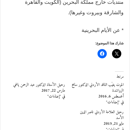
منتديات خارج مملكة البحرين (الكويت والقاهرة
والشارقة وبيروت وغيرها).
* عن الأيام البحرينية
شارك هذا الموضوع:
مرتبط
الموت يغيّب الناقد الأردني الدكتور سامح
رحيل الأستاذ الدكتور عبد الرحمن ياغي
الرواشدة
مارس 22, 2017
أغسطس 6, 2016
في "إضاءات"
في "إضاءات"
رحيل العلامة الأردني ناصر الدين
الأسد
مايو 21, 2015
في "إضاءات"