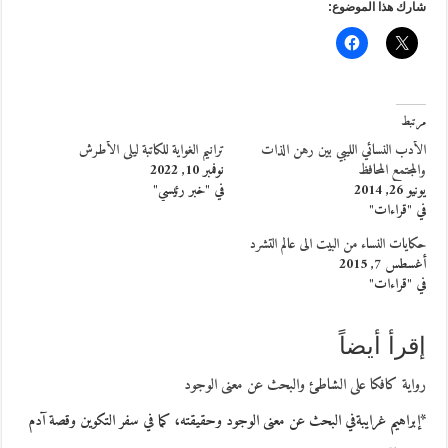
شارك هذا الموضوع:
مرتبط
الأدب النسائي الليبي بين رهن الذات
ترانيم الغواية للكاتبة ليلى الأطرش
والمجتمع المحافظ
نوفمبر 10, 2022
يونيو 26, 2014
في "خبر رئيسي"
في "قراءات"
حكايات النساء من البيت الى عالم التشرد
أغسطس 7, 2015
في "قراءات"
إقرأ أيضاً
رواية كافكا على الشاطئ والبحث عن معنى الوجود
*إبراهيم غرايبةفي البحث عن معنى الوجود وحقيقته، كما في سفر التكوين وقصة آدم