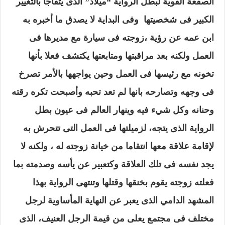
الصفعة القوية لبطل الرواية “ميلاد” الذى يتفاجأ بالتغيير
الكبير فى شخصيتها وفى البداية لا يصدق ما أخبره به
ابن عمه عن رؤية ،زوجته فى سيارة مع مديرها فى
العمل ولكنه بعد مراقبتها ومتابعتها يكتشف فعلا بأنها
تخونه مع رئيسها فى العمل وحين يواجهها بالأمر تصرخ
فى وجهه وتصارحه بانها لم تعد تحبه وأصبحت تكره رقته
وحنانه وكل شيء فيه وينهار العالم فى عيون بطل
الرواية الذى يتجه، لزميلتها فى العمل التى تتحرش به
لإقامة علاقة معها انتقاما من خيانة زوجته له ، ولكنه لا
يجد نفسه فى تلك العلاقة وكتعبير عن يأسه وصدمته بما
فعلته زوجته يقوم بخنقها وقتلها وتنتهى الرواية بهذا
المشهد الدامي الذى يعبر عن النهاية المأساوية لرجل
مختلف فى مجتمع يعلى من قيمة الرجل العنيف، الذى