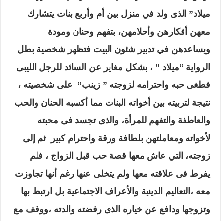
ميلاد” الذى ولد في منزل بين أم وأربع بنات يتشارك
معهن أفكارهن وأحلامهن، بتفهم وحنان ومودة
ويساعدهن في تدبير شئون البيت
فتظهر شخصية بطل
الرواية “ميلاد ” ، بشكل مغاير عن السائد للرجل الليبى
فطغى حبه واحترامه لزوجته ” زينب” على شخصيته ،
نتيجة لتربيته بين أخواته البنات مما أكسب
ه
الحنان والحب
والعاطفة والتفهم للمرأة، والذى تجسد فى محبته
لأخواته ومعاملتهن بلطافة ورقة واحترام كبير ثم إلى
زوجته، التي عاش معها قصة حب قبل الزواج ، فلم
يفرط فى علاقته معها ولم يتخلى عنها رغم أنها تجاوزت
معه ،التعاليم الدينية والأعراف الاجتماعية بل ارتبط بها
وتزوجها ودافع عن خياره الذى رفضته والدته ،ووقف مع