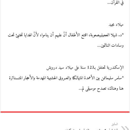
في القرآن…
ميلاد مجيد
*د. شهلا العجيليبصعوبة، اقتنع الأطفال أنّ عليهم أن يناموا، لأنّ الهدايا تختبئ تحت
وسادات النائمين…
الإسكندرية تحتفل بـ123 سنة على ميلاد سيد درويش
*سامر سليمانمن بين الأعمدة المتهالكة والعــروق الخشبية المهدمة والأحجار المتــــناثرة
هنا وهناك، تصدح موسيقى لم…
السابق