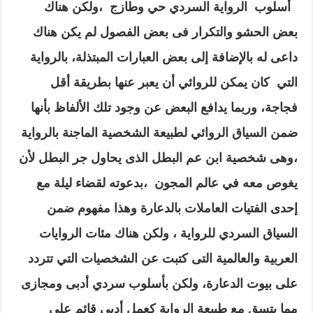
أسلوب الرواية السردي حي وطازج ،ولكن هناك
بعض الحشو والتكرار فى بعض الفصول لم يكن هناك
داعى له بالإضافة إلى بعض العبارات المبتذلة، بالرواية
التي كان يمكن للروائي أن يعبر عنها بطريقة أقل
فجاجة، وربما يدافع البعض عن وجود تلك الألفاظ بأنها
ضمن السياق الروائي لطبيعة الشخصية الماجنة بالرواية
،وهى شخصية ابن عم البطل الذى يحاول جر البطل لأن
يغوص معه في عالم المجون ،بدعوته لقضاء ليلة مع
إحدى الفتيات العاملات بالدعارة وهذا مفهوم ضمن
السياق السردي للرواية ، ولكن هناك مئات الروايات
العربية والعالمية التى كتبت عن الشخصيات التي تتردد
على بيوت الدعارة، ولكن بأسلوب سردي أدبى ومجازى
مما يتسق مع طبيعة الرواية كعمل أدبى قائم على