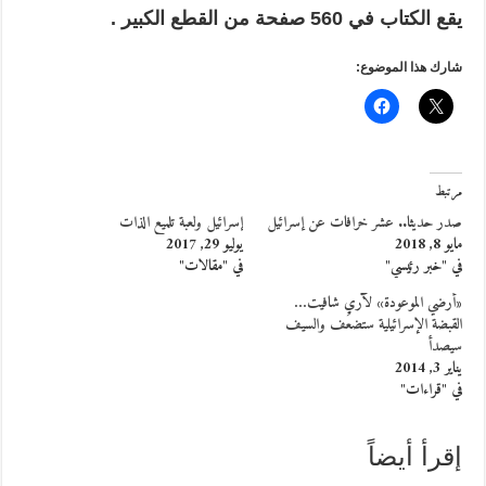
يقع الكتاب في
560
صفحة
من القطع الكبير .
شارك هذا الموضوع:
مرتبط
صدر حديثا.. عشر خرافات عن إسرائيل
إسرائيل ولعبة تلميع الذات
مايو 8, 2018
يوليو 29, 2017
في "خبر رئيسي"
في "مقالات"
«أرضي الموعودة» لآري شافيت…
القبضة الإسرائيلية ستضعُف والسيف
سيصدأ
يناير 3, 2014
في "قراءات"
إقرأ أيضاً