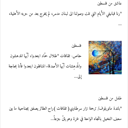
عاشق من فلسطين
*رنا قبانيفي الأيام التي تلت وصولنا الى لبنان مدمر، لم يخرج بعد من حربه الأهلية،
…
فلسطين
خاص- ثقافات *طلال حمّاد ابتعدوا، أيّها المدهشون
والمُدهِشات أيّها الأصدقاء المنافقون ابتعدوا فأنا بحاجة
إلى…
طفل من فلسطين
*باندة مانويلوف/ ترجمة نزار سرطاوي( ثقافات )راح الطائر يصفق بجناحية ما بين
سعف النخيل باتجاه الواحة في غزة وهو يئنّ جزعاً…