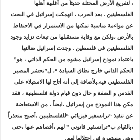
، لتفريغ الأرض المحتلة حديثاً من أغلبية أهلها
الفلسطينين . بعد الحرب ، انهمكت إسرائيل في البحث
عن مواءمة مناسبة تمكنها من الاستمرار في الاحتفاظ
بالأرض ،ولكن مع وقاية مستقبلها من تبعات تزايد وجود
الفلسطينين في فلسطين . وجدت إسرائيل ضالتها
باعتماد نموذج إسرائيل مشوه من الحكم الذاتي ، هو”
الحكم الذاتي خارج نطاق السيادة “، ل”تحشر المصير
الفلسطيني فيه.بلأضافة إلى أنه أتاح لها الاستيلاء على
القدس و الضفة و حال دون قيام دولة فلسطينية ، فقد
مكن هذا النموذج من إسرائيل ،ايضاً ، من الاستعاضة
عن تنفيذ “ترانسفير فيزيائي “للفلسطينين ،أصبح متعذراً
،بالقيام ب”ترانسفير قانوني ” لهم ،أقصاهم عنها ،حتى
وهي مستمرة في احتلالها لهم.