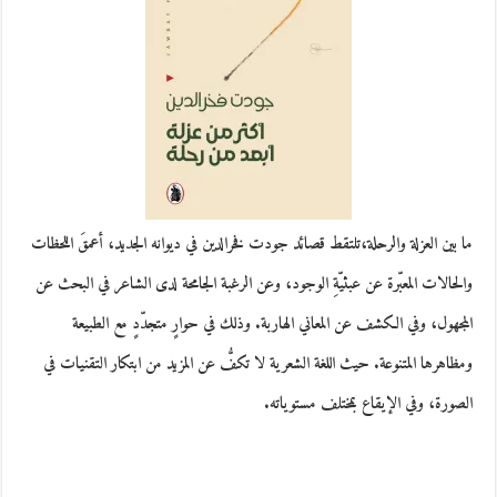
ما بين العزلة والرحلة،تلتقط قصائد جودت فخرالدين في ديوانه الجديد، أعمقَ اللحظات
والحالات المعبّرة عن عبثيّةِ الوجود، وعن الرغبة الجامحة لدى الشاعر في البحث عن
المجهول، وفي الكشف عن المعاني الهاربة. وذلك في حوارٍ متجدّدٍ مع الطبيعة
ومظاهرها المتنوعة. حيث اللغة الشعرية لا تكفُّ عن المزيد من ابتكار التقنيات في
الصورة، وفي الإيقاع بمختلف مستوياته.