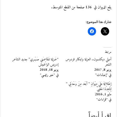
يقع الديوان في
136
صفحة من القطع المتوسط.
شارك هذا الموضوع:
مرتبط
أميلي ديكنسون.. العزلة وابتكار فردوس
“عُـزلة تُـقاسِمُـني صَـبْـري” جديد الشاعر
الشعر
إدريس الواغـيش
يونيو 8, 2017
يونيو 18, 2018
في "إضاءات"
في "خبر رئيسي"
إطْلالَةٌ عَلَى دِيْوَانِ ” أبْعَد مِنْ وَحْدَتِي ”
لِنَاهِدَة الحَلَبِيِّ
مايو 1, 2016
في "قراءات"
إقرأ أيضاً