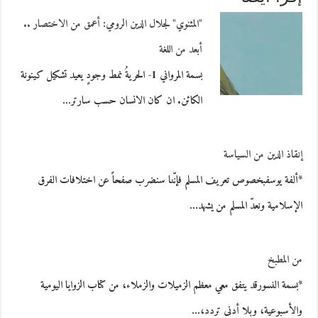
"المثنوي" لجلال الدين الرومي: أعمق من الاختصار ..
أبعد من اللغة
بسمة المرواني 1- الحريةُ نمط وجودٍ يعيد تشكيل كينونة
الكائن. ان كان الانسان حسب سارتر…
إنقاذ الدين من السياسة
*ألفة يوسفبخصوص تعريف المسلم فإنّنا سنضرب صفحاً عن اختلافات الفرق
الإسلامية ونعدّ المسلم من يشهد…
من المطبخ
*بسمة النسورقد يتفق معي معظم الزميلات والزملاء، من كتاب الزوايا اليومية
والأسبوعية، وبلا أدنى تردد،…