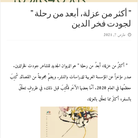
” أكثر من عزلة، أبعد من رحلة ”
لجودت فخر الدين
مارس 7, 2021
” أكثرُ من عزلة، أبعدُ من رحلة ” هو الديوان الجديد للشاعر جودت فخرالدين.
صدر مؤخراً عن المؤسسة العربية للدراسات والنشر. ويضمّ مجموعةً من القصائد كُتِبَ
معظمُها في العام 2020. أمّا بعضها الآخَر فكُتِبَ قبل ذلك، في ظروفٍ تتعلّقُ
بالسفر، أكثرَ مما تتعلّق بالعزلة.