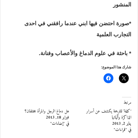
المنشور
*صورة احتضن فيها ابني عندما رافقني في احدى
التجارب العلمية
* باحثة في علوم الدماغ والأعصاب وفنانة.
شارك هذا الموضوع:
مرتبط
‘كلمة’ للترجمة يكشف عن أسرار
هل دماغ الرجل والمرأة مختلفان؟
الذاكرة وآلياتها
فبراير 18, 2013
يناير 2, 2013
في "إضاءات"
في "قراءات"