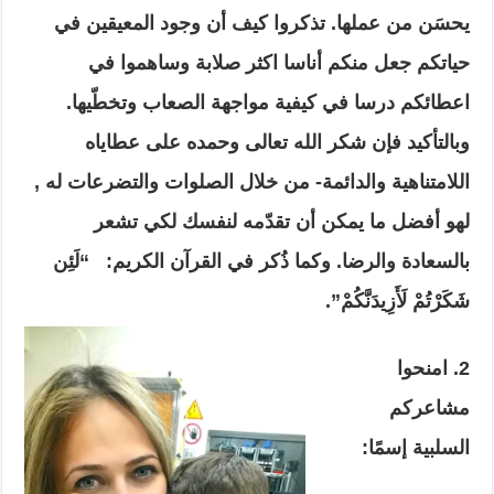
يحسَن من عملها. تذكروا كيف أن وجود المعيقين في
حياتكم جعل منكم أناسا اكثر صلابة وساهموا في
اعطائكم درسا في كيفية مواجهة الصعاب وتخطّيها.
وبالتأكيد فإن شكر الله تعالى وحمده على عطاياه
اللامتناهية والدائمة- من خلال الصلوات والتضرعات له ,
لهو أفضل ما يمكن أن تقدّمه لنفسك لكي تشعر
بالسعادة والرضا. وكما ذُكر في القرآن الكريم: “لَئِن
شَكَرْتُمْ لَأَزِيدَنَّكُمْ”.
2. امنحوا
مشاعركم
السلبية إسمًا: