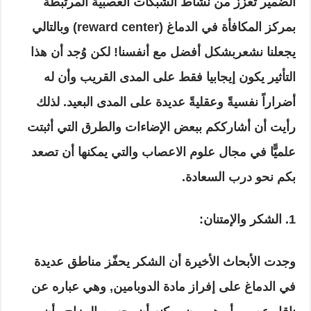
الضمير تعزّز من نشاط الشبكات العصبيّة المرتبطة
بمركز المكافأة في الدماغ (reward center) وبالتالي
يجعلنا نشعربشكل أفضل مع أنفسنا! لكن وُجد أن هذا
التأثير يكون إيجابيا فقط على المدى القريب وأن له
أضراراً نفسيةً وعقليةً عديدة على المدى البعيد. لذلك
رأيت أن أشارككم ببعض الإضاءات والطرق التي أثبتت
علميًّا في مجال علوم الاعصاب والتي يمكنها أن تصعد
بكم نحو درب السعادة.
1. الشكر والإمتنان:
وجدت الأبحاث الأخيرة أن الشكر يحفّز مناطق عديدة
في الدماغ على إفراز مادة الدوبامين, وهي عباره عن