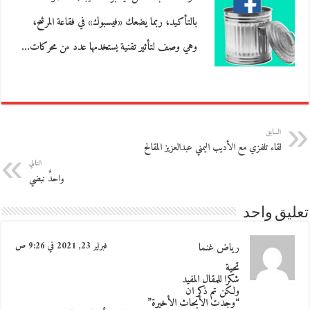
بالتأكيد، ربما يضعك «فيسبوك» في فقاعة المرشح،
وهي وصف لتأثير تقنية يستخدمها عدد من محركات…
السابق
لقاء تلفزي مع الأديب اليمني عبدالعزيز المقالح
التالي
واحدٌ نبضي
تعليق واحد
رياض غنما
فبراير 23, 2021 في 9:26 ص
تحية
شكرا للمقال المفيد
ولكن تم ذكر ان
“وجدت الأبحاث الأخيرة”