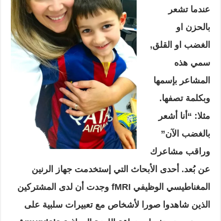
عندما تشعر
بالحزن او
الغضب او القلق,
سمي هذه
المشاعر بإسمها
وبكلمة تصفها.
مثلا: “أنا أشعر
بالغضب الآن”
وراقب مشاعرك
عن بُعد. أحدى الأبحاث التي إستخدمت جهاز الرنين
المغناطيسي الوظيفي fMRI وجدت أن لدى المشتركين
الذين شاهدوا صورا لأشخاص مع تعبيرات سلبية على