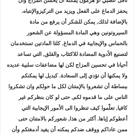
ناقل عصبي أو هرمون يمكنه أن يحسن المزاج وأن
يحفز الدماغ على الفعل ويزيد من التركيزوالإنتباه.
بالإضافة لذلك, يمكن للشكر أن يرفع من مادة
السيروتونين وهي المادة المسؤولة عن الشعور
بالحماس والإيجابية في الدماغ. كلتا المادتين تستخدمان
لتصنيع الأدوية المضادة للاكتئاب والقلق, التي تساعد
أحيانا في تحسين المزاج لكن لها مضاعفات سلبية عديده
ولا يمكنها أن تؤدي إلى السعادة. كبديل لها يمكنكم
ببساطة أن تشعروا بالإمتنان لكل ما حولكم وان تشكروا
الناس على ما قدموه لكم, حتى لو كان بنظركم غير
كافيا, تعلّموا كيف تنظروا الى الأمور الإيجابية التي
أعطوكم إياها. أكثر من هذا, شعوركم بالامتنان حتى
ممن عاداكم ووقف ضدكم يمكنه أن يفيد أدمغتكم وأن