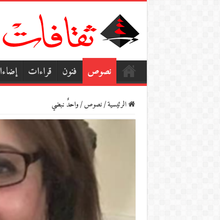
نصوص
فنون
قراءات
إضاء
الرئيسية
/
نصوص
/
واحدٌ نبضي