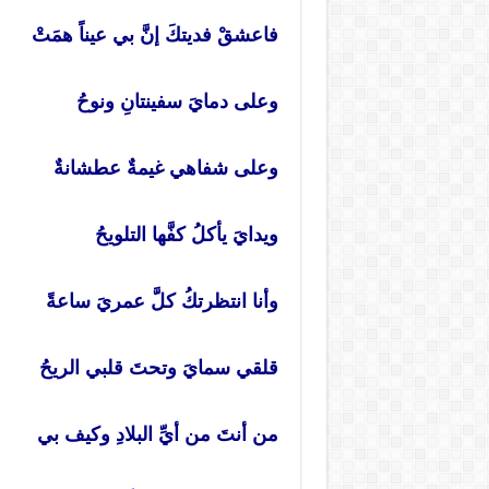
فاعشقْ فديتكَ إنَّ بي عيناً همَتْ
وعلى دمايَ سفينتانِ ونوحُ
وعلى شفاهي غيمةٌ عطشانةٌ
ويدايَ يأكلُ كفَّها التلويحُ
وأنا انتظرتكُ كلَّ عمريَ ساعةً
قلقي سمايَ وتحتَ قلبي الريحُ
من أنتَ من أيِّ البلادِ وكيف بي