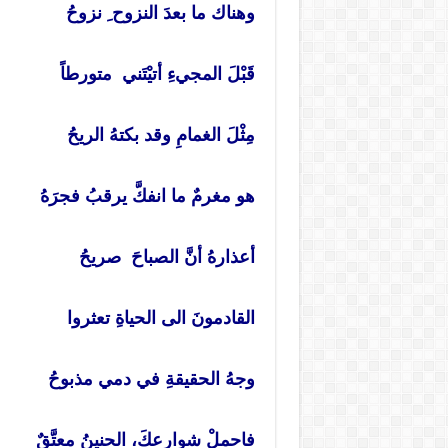
وهناك ما بعدَ النزوح ِ نزوحُ
قَبْلَ المجيءِ أتيْتَني متورطاً
مِثْلَ الغمامِ وقد بكتهُ الريحُ
هو مغرمٌ ما انفكَّ يرقبُ فجرَهُ
أعذارهُ أنَّ الصباحَ صريحُ
القادمونَ الى الحياةِ تعثروا
وجهُ الحقيقةِ في دمي مذبوحُ
فاحملْ شوارعكَ، الحنينُ معتَّقٌ