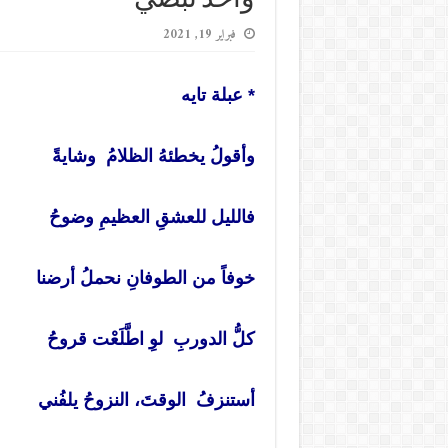
فبراير 19, 2021
* عبلة تايه
وأقولُ يخطئهُ الظلامُ وشايةً
فالليل للعشقِ العظيمِ وضوحُ
خوفاً من الطوفانِ نحملُ أرضنا
كلُّ الدوربِ لوِ اطَّلَعْت قروحُ
أستنزفُ الوقتَ، النزوحُ يلفُني