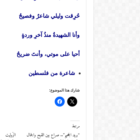
حُرِقت وليلي شاعرٌ وفصيحُ
وأنا الشهيدةُ منذُ آخرِ وردةٍ
أحيا على موتي، وأنتَ ضريحُ
شاعرة من فلسطين
شارك هذا الموضوع:
مرتبط
“بريد الجحيم”.. صراع بين القبح والجمال
الرّوليت