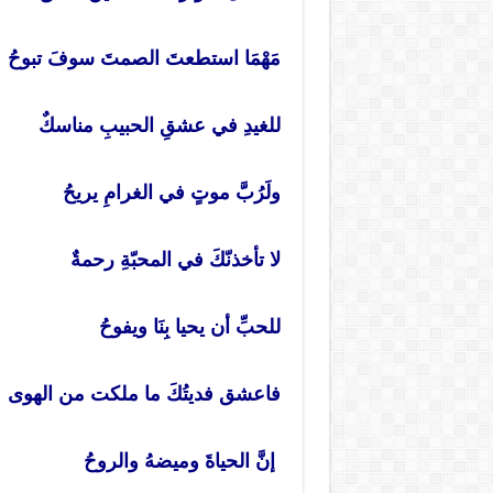
مَهْمَا استطعتَ الصمتَ سوفَ تبوحُ
للغيدِ في عشقِ الحبيبِ مناسكٌ
ولَرُبَّ موتٍ في الغرامِ يريحُ
لا تأخذنّكَ في المحبّةِ رحمةٌ
للحبِّ أن يحيا بِنَا ويفوحُ
فاعشق فديتُكَ ما ملكت من الهوى
إنَّ الحياةَ وميضهُ والروحُ