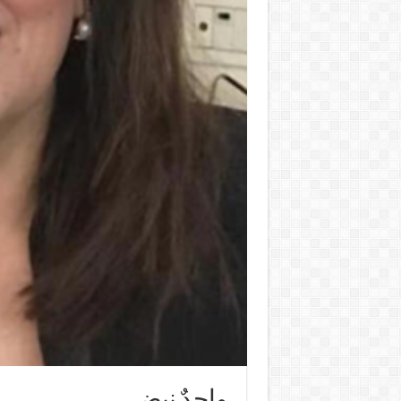
واحدٌ نبضي