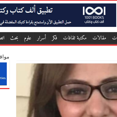
ات
مقالات
مكتبة ثقافات
فكر
أسرار
علوم
بحث
اتص
مواق