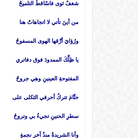
شغفٌ ثوى فاسّاقطَ التلميحُ
من أينَ تأتي لا اتجاهاتٌ هنا
ورُؤايَ أرَّقها الهوى المسفوحُ
يا ظِلَّكَ الممدودَ فوق دفاتري
المفتوحةِ العينينِ وهي جروحُ
حتَّامَ تتركُ أحرفي الثكلى على
سطرِ الحنينِ تجيءُ بي وتروحُ
وأنا الشريدةُ منذُ آخرِ نجمةٍ