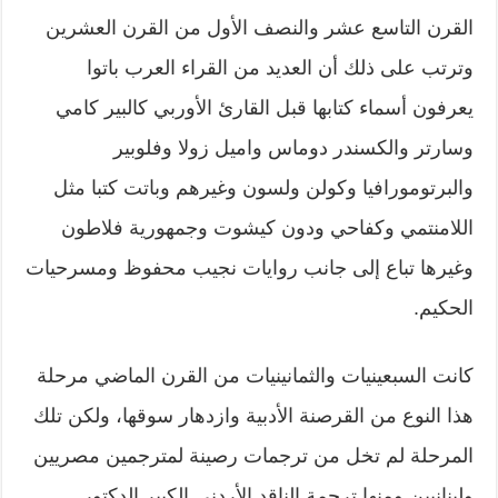
القرن التاسع عشر والنصف الأول من القرن العشرين
وترتب على ذلك أن العديد من القراء العرب باتوا
يعرفون أسماء كتابها قبل القارئ الأوربي كالبير كامي
وسارتر والكسندر دوماس واميل زولا وفلوبير
والبرتومورافيا وكولن ولسون وغيرهم وباتت كتبا مثل
اللامنتمي وكفاحي ودون كيشوت وجمهورية فلاطون
وغيرها تباع إلى جانب روايات نجيب محفوظ ومسرحيات
الحكيم.
كانت السبعينيات والثمانينيات من القرن الماضي مرحلة
هذا النوع من القرصنة الأدبية وازدهار سوقها، ولكن تلك
المرحلة لم تخل من ترجمات رصينة لمترجمين مصريين
ولبنانيين ومنها ترجمة الناقد الأردني الكبير الدكتور