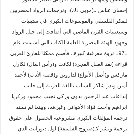
إحسان عباس لـ(موبي دك)، وترجمات الرواد المصريين
للفكر الفلسفي والموسوعات الكبرى في ستينيات
وسبعينيات القرن الماضي التي أضافت إلى جيل الرواد
وجهود الهيئة المصرية العامة للكتاب التي أسست عام
1971 ثروة معرفية كبيرة.. فأصبح ممكنًا للقارئ العربي
قراءة (نقد العقل المجرد) لكانت و(رأس المال) لكارل
ماركس و(أصل الأنواع) لداروين و(قصة الأدب) لأحمد
أمين وبدر شاكر السياب باللغة العربية إلى جانب
إبداعات عبد الرحمن بدوي وزكي نجيب محمود وزكريا
ابراهيم وأحمد فؤاد الأهواني وغيرهم، وبينما لم تسند
ترجمة المؤلفات الكبرى مشروعية الحصول على حقوق
ترجمة ونشر كـ(صروح الفلسفة) لول ديورانت الذي