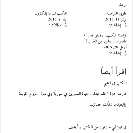
مرتبط
طوبى للقراصنة !
الكتب المتاحة إلكترونياً
يونيو 11, 2015
يناير 2, 2016
في "إضاءات"
في "مقالات"
قراصنة الكتب.. «فاعلو خير» أم
«لصوص» يفلتون من العقاب؟
أبريل 28, 2015
في "إضاءات"
إقرأ أيضاً
الكتب في الجحيم
عارف حمزة *مثلما تبدّلت حياة السوريّين في سوريّة وفي دول النزوح القريبة
والبعيدة، تبدّلت مصائر…
في نيودلهي.. «نهر» من الكتب بدأ يجف