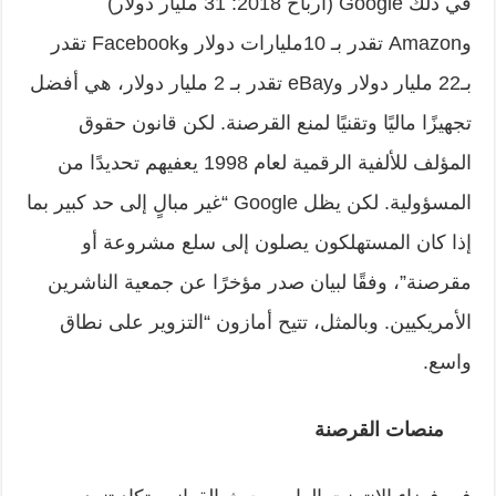
في ذلك
Google
(أرباح 2018: 31 مليار دولار)
و
Amazon
تقدر بـ 10مليارات دولار و
Facebook
تقدر
بـ22 مليار دولار و
eBay
تقدر بـ 2 مليار دولار، هي أفضل
تجهيزًا ماليًا وتقنيًا لمنع القرصنة. لكن قانون حقوق
المؤلف للألفية الرقمية لعام 1998 يعفيهم تحديدًا من
المسؤولية. لكن يظل
Google
“غير مبالٍ إلى حد كبير بما
إذا كان المستهلكون يصلون إلى سلع مشروعة أو
مقرصنة”، وفقًا لبيان صدر مؤخرًا عن جمعية الناشرين
الأمريكيين. وبالمثل، تتيح أمازون “التزوير على نطاق
واسع.
منصات القرصنة