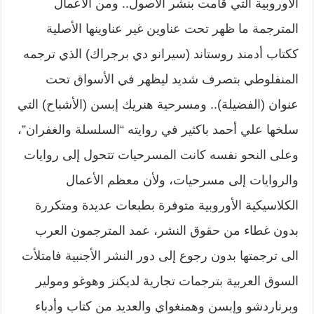
الأوروبية التي قامت بنشر الأصول.. ومن الأعمال
المترجمة ما ظهر تحت عناوين غير عناوينها الأصلية
ككتاب أدمند روستاند (سيرانو دي برجراك) الذي ترجمه
المنفلوطي بتصرف شديد ليظهر في الأسواق تحت
عنوان (الفضيلة).. ومسرحية هنريك إبسن (الأشباح) التي
سلخها علي أحمد باكثير في روايته “السلسلة والغفران”،
وعلى النحو نفسه كانت المسرحيات تتحول إلى روايات
والروايات إلى مسرحيات، ولأن معظم الأعمال
الكلاسيكية الأوروبية متوفرة بطبعات عديدة ومتكررة
بدون غطاء من حقوق النشر، عمد المترجمون العرب
الى ترجمتها بدون رجوع إلى دور النشر الأجنبية فامتلأت
السوق العربية بترجمات تجارية لديكنز وهوغو ومولير
وبرناردشو وإبسن وهمنغواي والعديد من كتاب وأدباء