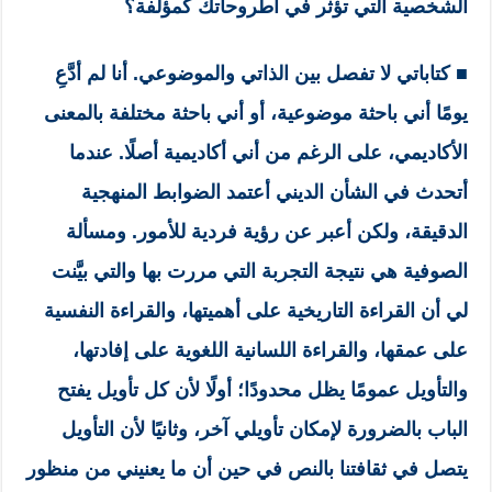
الشخصية التي تؤثر في أطروحاتك كمؤلفة؟
■
كتاباتي لا تفصل بين الذاتي والموضوعي. أنا لم أدَّعِ
يومًا أني باحثة موضوعية، أو أني باحثة مختلفة بالمعنى
الأكاديمي، على الرغم من أني أكاديمية أصلًا. عندما
أتحدث في الشأن الديني أعتمد الضوابط المنهجية
الدقيقة، ولكن أعبر عن رؤية فردية للأمور. ومسألة
الصوفية هي نتيجة التجربة التي مررت بها والتي بيَّنت
لي أن القراءة التاريخية على أهميتها، والقراءة النفسية
على عمقها، والقراءة اللسانية اللغوية على إفادتها،
والتأويل عمومًا يظل محدودًا؛ أولًا لأن كل تأويل يفتح
الباب بالضرورة لإمكان تأويلي آخر، وثانيًا لأن التأويل
يتصل في ثقافتنا بالنص في حين أن ما يعنيني من منظور