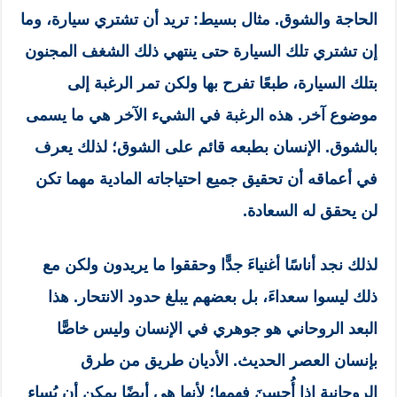
الحاجة والشوق. مثال بسيط: تريد أن تشتري سيارة، وما
إن تشتري تلك السيارة حتى ينتهي ذلك الشغف المجنون
بتلك السيارة، طبعًا تفرح بها ولكن تمر الرغبة إلى
موضوع آخر. هذه الرغبة في الشيء الآخر هي ما يسمى
بالشوق. الإنسان بطبعه قائم على الشوق؛ لذلك يعرف
في أعماقه أن تحقيق جميع احتياجاته المادية مهما تكن
لن يحقق له السعادة.
لذلك نجد أناسًا أغنياءَ جدًّا وحققوا ما يريدون ولكن مع
ذلك ليسوا سعداءَ، بل بعضهم يبلغ حدود الانتحار. هذا
البعد الروحاني هو جوهري في الإنسان وليس خاصًّا
بإنسان العصر الحديث. الأديان طريق من طرق
الروحانية إذا أُحسِنَ فهمها؛ لأنها هي أيضًا يمكن أن يُساء