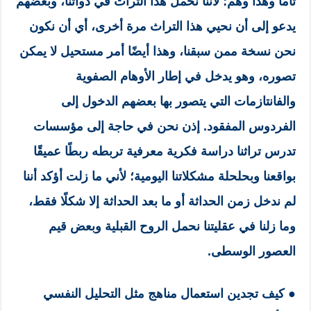
تامًّا وهذا وهم؛ لأننا نحمل هذا التراث في ذواتنا، وبعضهم
يدعو إلى أن نحيي هذا التراث مرة أخرى، أي أن نكون
نحن نسخة ممن سبقنا، وهذا أيضًا أمر مستحيل لا يمكن
تصوره، وهو يدخل في إطار الأوهام الصفوية
والفانتازمات التي يتصور بها بعضهم الدخول إلى
الفردوس المفقود. إذن نحن في حاجة إلى مؤسسات
تدرس تراثنا دراسة فكرية معرفية تربطه ربطًا عميقًا
بواقعنا وبحلحلة مشكلاتنا اليومية؛ لأني ما زلت أؤكد أننا
لم ندخل زمن الحداثة أو ما بعد الحداثة إلا شكلًا فقط،
وما زلنا في عقليتنا نحمل الروح القبلية وبعض قيم
العصور الوسطى.
● كيف تجدين استعمال مناهج مثل التحليل النفسي