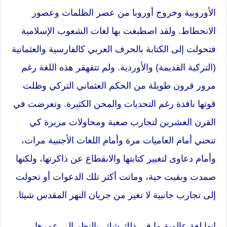
الأوروبية وخروج أوروبا من عصر الظلمات وعصور
الانحطاط. ولقد اصطبغت بها لغات الشعوب الإسلامية
فتحولت إلى الكتابة بالحرف العربي كالفارسية والعثمانية
(التركية القديمة) والأوردية. ولم تتقهقر هذه اللغة رغم
مرور قرون طويلة من الحكم العثماني التركي وظلت
قوتها نافذة رغم التحديات والمحن الكثيرة. وتعرضت في
القرن العشرين لتجارب صعبة ومحاولات مريرة كي
تنحني أمام العاميات مرة وأمام اللغات الأجنبية مرات،
وأمام دعاوى لتغيير كتابتها والانقطاع عن ذاكرتها، ولكنها
صمدت وبقيت حية، وماتت أكثر تلك الدعوات أو تحولت
إلى تجارب جانبية لا تغير من جريان النهر المقدس شيئا.
إنها لغة عالمية ما في ذلك شك، بالنظر إلى عمرها