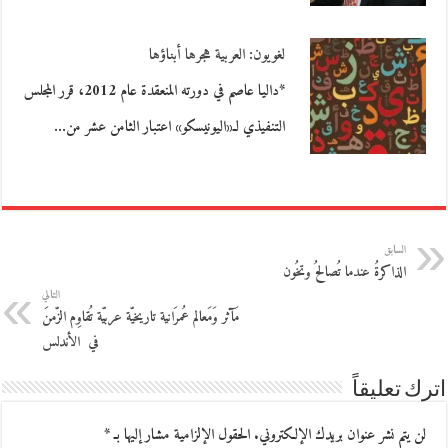
لغويون: العربية هجرها أبناؤها
*داليا عاصم في دورته المنعقدة عام 2012، قرر المجلس
التنفيذي لـ«اليونيسكو» اعتبار الثامن عشر من…
السابق
الذاكرةُ عندما تُصالحُ وتخُون
التالي
مَآثر وَمَعالم عُمرَانية تاريخيّة عربيّة تُقاوِم الزّمنَ
في الأندلس
اترك تعليقاً
لن يتم نشر عنوان بريدك الإلكتروني.
الحقول الإلزامية مشار إليها بـ
*