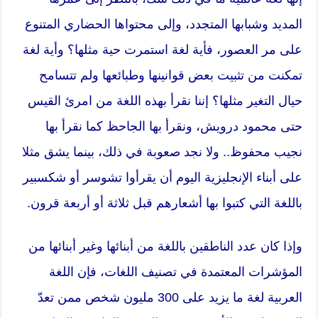
المديد وشبابها المتجدد، وإلى محتواها الحضاري المتنوع
على مر العصور، فأية لغة استمرت حية مثلها؟ وأية لغة
تمكنت من تثبيت بعض قوانينها وطبائعها ولم تتسامح
حيال التغير مثلها؟ إننا نقرأ بهذه اللغة من امرئ القيس
حتى محمود درويش، ونقرأ بها الجاحظ كما نقرأ بها
نجيب محفوظ.. ولا نجد صعوبة في ذلك، بينما يشق مثلا
على أبناء الإنجليزية اليوم أن يقرأوا تشوسر أو شكسبير
باللغة التي كتبوا بها أشعارهم قبل ثلاثة أو أربعة قرون.
وإذا كان عدد الناطقين باللغة من أبنائها وغير أبنائها من
المؤشرات المعتمدة في تصنيف اللغات، فإن اللغة
العربية لغة ما يزيد على 300 مليون شخص ممن تعدّ