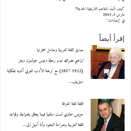
كيف تُشيّدُ المعاجم التاريخية الحديثة؟
مارس 3, 2015
في "إضاءات"
إقرأ أيضاً
صديق اللغة العربية وحامل صخرتها
ابراهيم نصرالله تبدو رحلة دنيس جونسون ديفز
(1922-2017) مع ترجمة الأدب العربي أشبه بحكاية
سيزيف…
اللغة لثغة المعرفة
جريس سماوي لست سلفيا فيما يتعلق بضوابط وقواعد
اللغة العربية وصرامة النحو، وأنا أميل الى…