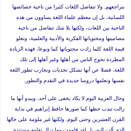
بتراجعهم. ولا تتفاضل اللغات كثيرا من ناحية خصائصها
اللسانية، بل إن معظم علماء اللغة يساوون من هذه
الناحية بين اللغات، ولكنها بلا شك تتفاضل من ناحية
مضامينها ومحتوياتها الفكرية والأدبية والعلمية، وتعلو
قيمة اللغة كلما زادت محتوياتها كما ونوعا، فهذه الزيادة
المطردة تحوج الناس من أهلها وغير أهلها إلى تلك
اللغة، فضلا عن أنها تشكل تحديات وتجارب تطور اللغة
نفسها وتعلمها دروسا جديدة في التقدم والتطور.
وحال العربية اليوم لا يكاد يخفى على أحد، ويبدو أنها ما
زالت تندب حظها كما صورها حافظ إبراهيم في بداية
القرن العشرين وحتى اليوم. ولكنها غير ملومة على حالها
الذي آلت إليه، بل لقد قاومت وما تزال تقاوم مستندة