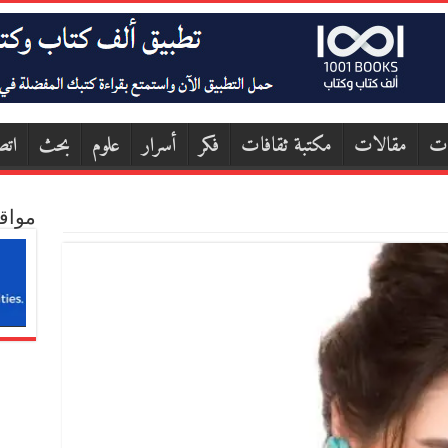
ات
مقالات
مكتبة ثقافات
فكر
أسرار
علوم
بحث
اتص
مواق