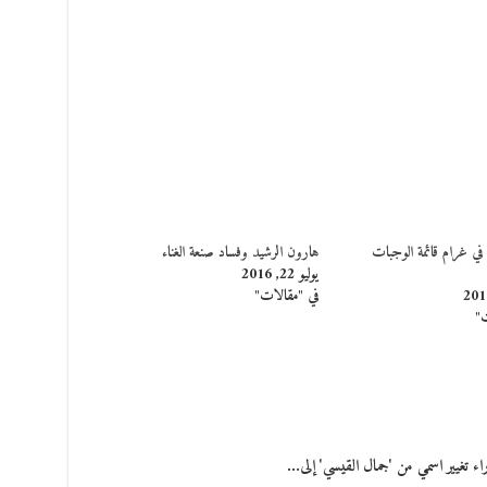
ي غرام قائمة الوجبات
هارون الرشيد وفساد صنعة الغناء
يوليو 22, 2016
في "مقالات"
ت"
راء تغيير اسمي من 'جمال القيسي' إلى…