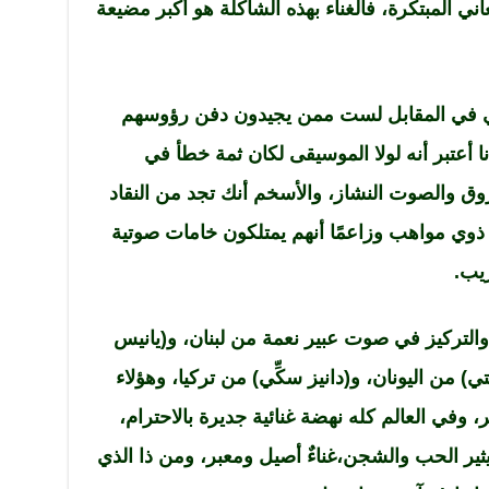
 المبتكرة، فالغناء بهذه الشاكلة هو أكبر مضيعة
نني في المقابل لست ممن يجيدون دفن رؤوسهم
ا أعتبر أنه لولا الموسيقى لكان ثمة خطأ في
سروق والصوت النشاز، والأسخم أنك تجد من النقاد
 ذوي مواهب وزاعمًا أنهم يمتلكون خامات صوتية
يب.
 والتركيز في صوت عبير نعمة من لبنان، و(يانيس
 من اليونان، و(دانيز سكِّي) من تركيا، وهؤلاء
وفي العالم كله نهضة غنائية جديرة بالاحترام،
ها يثير الحب والشجن،غناءٌ أصيل ومعبر، ومن ذا الذي