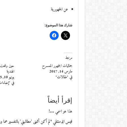
عن الجمهورية
شارك هذا الموضوع:
مرتبط
جماليات الجمهور الممسرح
حين وقعت ف
مارس 14, 2017
الهندية
في "مقالات"
يونيو 10, 2015
في "إضاءا
إقرأ أيضاً
هذا هو اسمي ...!
قيس الدمشقي *لم أكن أتمنى 'مطالبتي' بالتفسير عما و