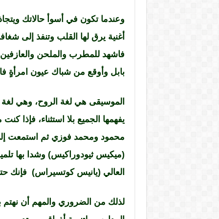
وعندما تكون في أسوأ حالاتك ويتج
أغنية يرق لها القلب وتنفذ إلى شغا
فاشهد للمطرب والملحن والعازفين
بابل وأوقع من شباك عيون امرأةٍ فات
الموسيقى هي لغة الروح، وهي لغة لا
يفهمها الجميع بلا استثناء، فإذا كن
محمود ومحمد فوزي ثم استمعت إلى 
(ميكيس ثيودوراكيس) وشدا بها تلمي
العالي (يانيس كوتسيراس) فإنك حتم
لذلك من الضروري والمهم أن نهتم ب