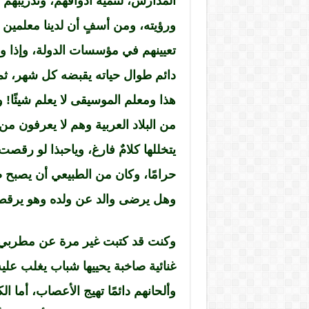
المدارس، لتنمية أذواقهم، وتدريبهم
ورؤيته، ومن أسفٍ أن لدينا معلمين
تعيينهم في مؤسسات الدولة، وإذا 
دائم طوال حياته يقبضه كل شهر، ثم ت
هذا ومعلم الموسيقى لا يعلم شيئًا!
من البلاد العربية وهم لا يعرفون من
يتخللها كلامٌ فارغ، وياحبذا لو رقصت
حرامًا، وكان من الطبيعي أن يصبح
وهل يرضى والد عن ولده وهو يرقص ع
وكنت قد كتبت غير مرة عن مطربي 
غنائية صاخبة يحييها شباب يغلب عليه
وألحانهم دائمًا تهيج الأعصاب، أما 