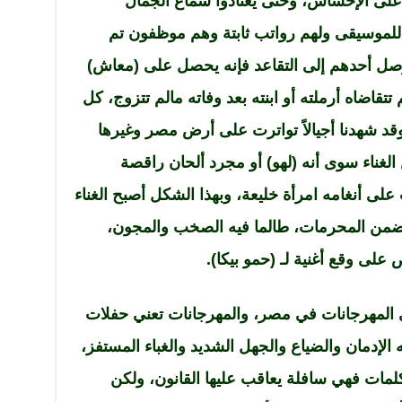
 على الإحساس، وحتى يعتادوا سماع الجمال
 للموسيقى ولهم رواتب ثابتة وهم موظفون تم
وصل أحدهم إلى التقاعد فإنه يحصل على (معاش)
تقاضاه أرملته أو ابنته بعد وفاته مالم تتزوج، كل
 وقد شهدنا أجيالاً تواترت على أرض مصر وغيرها
 الغناء سوى أنه (لهو) أو مجرد ألحان راقصة
 على أنغامه امرأة خليعة، وبهذا الشكل أصبح الغناء
 ضمن المحرمات، طالما فيه الصخب والمجون،
لى وقع أغنية لـ (حمو بيكا).
المهرجانات في مصر، والمهرجانات تعني حفلات
 الإدمان والضياع والجهل الشديد والغباء المستفز،
الكلمات فهي سافلة يعاقب عليها القانون، ولكن