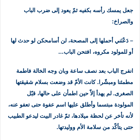
جعل يمسك رأسه بكفيه ثمّ يعود إلى ضرب الباب
والصراخ:
– دَعْنَني أحملها إلى المصحة، لن أسامحكن لو حدث لها
أو للمولود مكروه، افتحن الباب…
انفرج الباب بعد نصف ساعة وبان وجه الخالة فاطمة
مطمئنا ومبشّرا. كانت الأمّ قد وضعت بسلام شقيقتها
الصغرى. لم يهدأ إلاّ حين اطمأن على حالها، قبّل
المولودة مبتسما وأطلق عليها اسم عفوة حتى تعفو عنه،
لأنه تأخر عن لحظة ميلادها، ثمّ غادر البيت ليدعو الطبيب
حتى يتأكّد من سلامة الأم ووليدتها.