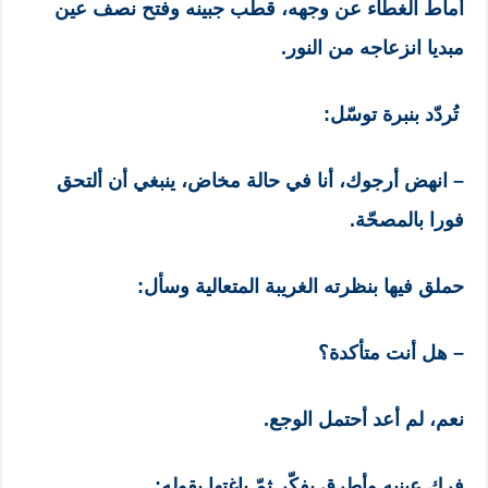
أماط الغطاء عن وجهه، قطّب جبينه وفتح نصف عين
مبديا انزعاجه من النور.
تُردّد بنبرة توسّل:
– انهض أرجوك، أنا في حالة مخاض، ينبغي أن ألتحق
فورا بالمصحّة.
حملق فيها بنظرته الغريبة المتعالية وسأل:
– هل أنت متأكدة؟
نعم، لم أعد أحتمل الوجع.
فرك عينيه وأطرق يفكّر ثمّ باغتها بقوله: