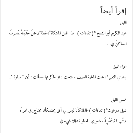
إقرأ أيضاً
الليل
عبد الكريم أبو الشيح *( ثقافات ) هذا الليل المشكاة ْ،لحظة َتدخلُ حَدْبَتهُ يَنسربُ
الساكنُ في…
عواء الليل
زهدي الزمر *دخلت المعلمة الصف ، فتحت دفتر مذكراتها وسألت : أين " سارة "…
همس الليل
نبيل درغوث*( ثقافات )مللمللتكأنا ليس لي أفق يحتملكأنا محتاج إلى امرأة
ترتّب قلقيتَصْرِفُ شعوري المعطوبفشللا شيء في…