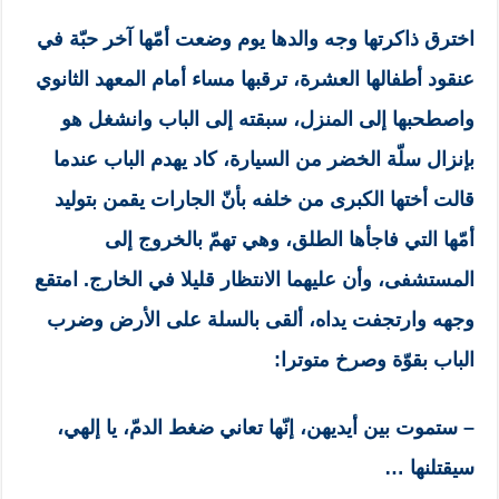
اخترق ذاكرتها وجه والدها يوم وضعت أمّها آخر حبّة في
عنقود أطفالها العشرة، ترقبها مساء أمام المعهد الثانوي
واصطحبها إلى المنزل، سبقته إلى الباب وانشغل هو
بإنزال سلّة الخضر من السيارة، كاد يهدم الباب عندما
قالت أختها الكبرى من خلفه بأنّ الجارات يقمن بتوليد
أمّها التي فاجأها الطلق، وهي تهمّ بالخروج إلى
المستشفى، وأن عليهما الانتظار قليلا في الخارج. امتقع
وجهه وارتجفت يداه، ألقى بالسلة على الأرض وضرب
الباب بقوّة وصرخ متوترا:
– ستموت بين أيديهن، إنّها تعاني ضغط الدمّ، يا إلهي،
سيقتلنها …