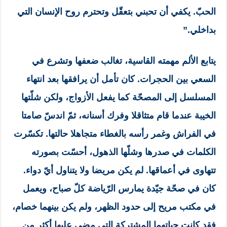
الحبّ. يكفي أن تحبني بتعقّل وتحترم روح الإنسان التي
بداخلي.”
يتابع الألم مهمته القاسية، تغالب ضعفها وتشرع في
السعي بين الحجرات. كان تأمل أن يرافقها بعد انتهاء
المسلسل إلى المصحّة كما يفعل الأزواج، ولكن شلّتها
الخيبة عندما قام متثاقلا وفرك أسنانه، ثمّ اندسّ صامتا
في الفراش وغمر رأسه بالغطاء متجاهلا حالتها. تكسّرت
الكلمات في صدرها وشلّها الذهول، أحسّت بصورته
تتهاوى في أعماقها. لم يكن مريضا ولا يتناول أيّ دواء.
كان في صحّة جيّدة يمارس الرّياضة كلّ صباح، ويعمل
في مكتب مريح إلى حدود الظهر، ولم يكن بينهما خصام،
فقد كانت حياتهما المشتركة التي مضى عليها أكثر من