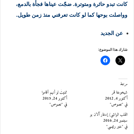
كانت تبدو حائرة ومتوترة. ضجّت عيناها فجأة بالدمع،
وواصلت بوحها كما لو كانت تعرفني منذ زمن طويل.
عن الجديد
شارك هذا الموضوع:
مرتبط
شيخوخة قمر
تمنيتُ لو أنهم أقاموا
أكتوبر 4, 2012
أكتوبر 24, 2015
في "نصوص"
في "نصوص"
القلب الواشي/ إدغار آلان بو
سبتمبر 24, 2016
في "خبر رئيسي"