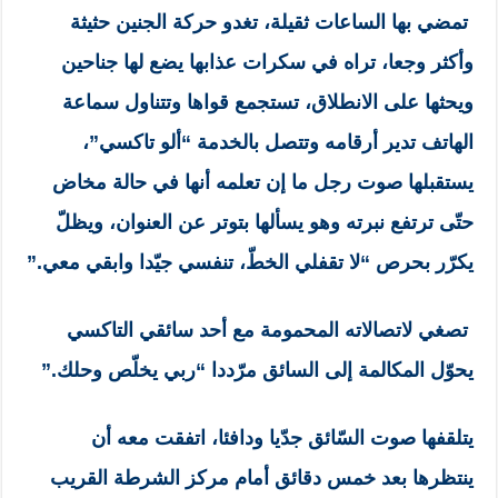
تمضي بها الساعات ثقيلة، تغدو حركة الجنين حثيثة
وأكثر وجعا، تراه في سكرات عذابها يضع لها جناحين
ويحثها على الانطلاق، تستجمع قواها وتتناول سماعة
الهاتف تدير أرقامه وتتصل بالخدمة “ألو تاكسي”،
يستقبلها صوت رجل ما إن تعلمه أنها في حالة مخاض
حتّى ترتفع نبرته وهو يسألها بتوتر عن العنوان، ويظلّ
يكرّر بحرص “لا تقفلي الخطّ، تنفسي جيّدا وابقي معي.”
تصغي لاتصالاته المحمومة مع أحد سائقي التاكسي
يحوّل المكالمة إلى السائق مرّددا “ربي يخلّص وحلك.”
يتلقفها صوت السّائق جدّيا ودافئا، اتفقت معه أن
ينتظرها بعد خمس دقائق أمام مركز الشرطة القريب