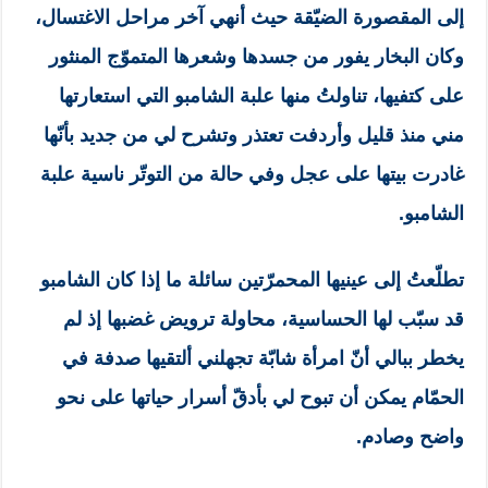
إلى المقصورة الضيّقة حيث أنهي آخر مراحل الاغتسال،
وكان البخار يفور من جسدها وشعرها المتموّج المنثور
على كتفيها، تناولتُ منها علبة الشامبو التي استعارتها
مني منذ قليل وأردفت تعتذر وتشرح لي من جديد بأنّها
غادرت بيتها على عجل وفي حالة من التوتّر ناسية علبة
الشامبو.
تطلّعتُ إلى عينيها المحمرّتين سائلة ما إذا كان الشامبو
قد سبّب لها الحساسية، محاولة ترويض غضبها إذ لم
يخطر ببالي أنّ امرأة شابّة تجهلني ألتقيها صدفة في
الحمّام يمكن أن تبوح لي بأدقّ أسرار حياتها على نحو
واضح وصادم.