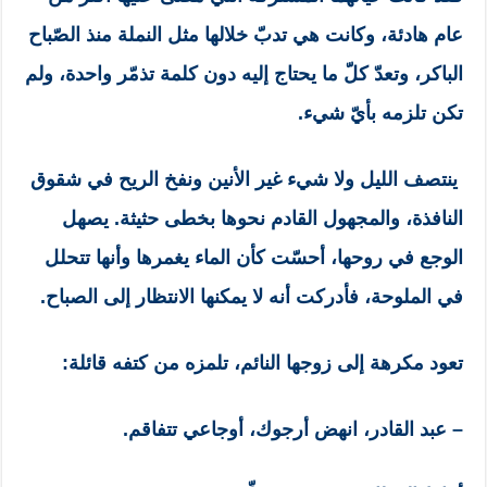
عام هادئة، وكانت هي تدبّ خلالها مثل النملة منذ الصّباح
الباكر، وتعدّ كلّ ما يحتاج إليه دون كلمة تذمّر واحدة، ولم
تكن تلزمه بأيّ شيء.
ينتصف الليل ولا شيء غير الأنين ونفخ الريح في شقوق
النافذة، والمجهول القادم نحوها بخطى حثيثة. يصهل
الوجع في روحها، أحسّت كأن الماء يغمرها وأنها تتحلل
في الملوحة، فأدركت أنه لا يمكنها الانتظار إلى الصباح.
تعود مكرهة إلى زوجها النائم، تلمزه من كتفه قائلة:
– عبد القادر، انهض أرجوك، أوجاعي تتفاقم.