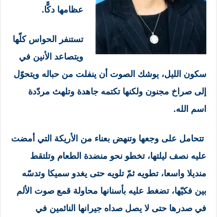
عظامها دكًّا.
تستنفر الحواس كلّها
ويتصاعد الأنين في
سكون الليل، يوشك الصوت أن ينفلت من حباله ويتحوّل
إلى صراخ مجنون ولكنها تكتمه جاهدة وتلهث مردّدة
اسم الله.
تتحامل على وجعها وتنهض بعناء من الأريكة التي أمضت
عليه نصف ليلتها، تخطو نحو منضدة الطعام وتلتقط
منديلا واسعا، تطويه ثمّ تلويه حتى يغدو سميكا وتدسّه
بين فكيّها، تضغط عليه بأسنانها محاولة قمع صوت الألم
في صدرها حتى لا يصل صداه جيرانها النائمين في