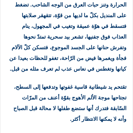
الحرارة وتنز حبات العرق من الوجه الشاحب. تضغط
على المنديل بكلّ ما لديها من قوّة، تتقهقر صلابتها
فتسقط في هوّة عميقة وتغيب في المجهول، ينام
العذاب فوق جفنيها، تشعر بيد سحرية تمتدّ نحوها
وتفرش حنانها على الجسد الموجوع، فتسكن كلّ الآلام
فجأة ويغمرها فيض من الرّاحة، تغفو للحظات بعيدا عن
كيانها وتغطس في نعاس عذب لم تعرف مثله من قبل.
تقتحم يد شيطانية قاسية غفوتها وتدفعها إلى السطح،
تجتاحها موجة الألم الأهوج بقوّة أعنف من المرّات
السّابقة فتدرك أنها ستضع طفلها لا محالة قبل الصباح
وأنه لا يمكنها الانتظار أكثر.