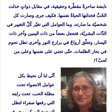
نابضة ساحرةً مقطّرة وحقيقية، في مقابل ذواتٍ خذلت
الحُبَّ فخذلتها الحياةُ نفسها. فكيف جرى وصارت كل
شخصيّة ما صارته، وما العوامل التي تغيّر كُلّ التغيير في
الذّات البشريّة، فتجعل بعضاً من ذات اليمين وآخر ذات
اليسار، وتعلّق أرواحٌ في برازخ النور وأخرى تظل تحوم
في بحار الظلمات. حتّى تجني على نفسها وعلى من
تُحبّ؟!
أنّى لنا أن نحيط بكل
عوامل الانضواء تحت
مظلة الحب، تحت رايته
التي رفعها صفراء لتظل
السفينة المركب يبحر في