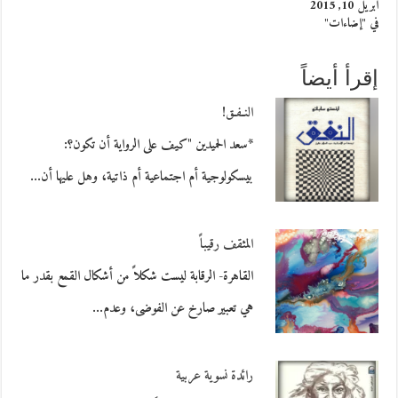
أبريل 10, 2015
في "إضاءات"
إقرأ أيضاً
النـفـق!
*سعد الحميدين "كيف على الرواية أن تكون؟:
بيسكولوجية أم اجتماعية أم ذاتية، وهل عليها أن…
المثقف رقيباً
القاهرة- الرقابة ليست شكلاً من أشكال القمع بقدر ما
هي تعبير صارخ عن الفوضى، وعدم…
رائدة نسوية عربية