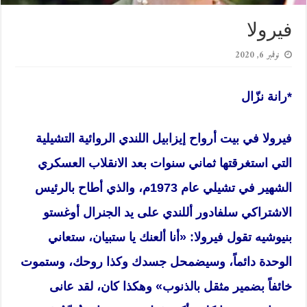
فيرولا
نوفمبر 6, 2020
*رانة نزّال
فيرولا في بيت أرواح إيزابيل اللندي الروائية التشيلية
التي استغرقتها ثماني سنوات بعد الانقلاب العسكري
الشهير في تشيلي عام 1973م، والذي أطاح بالرئيس
الاشتراكي سلفادور أللندي على يد الجنرال أوغستو
بنيوشيه تقول فيرولا: «أنا ألعنك يا ستبيان، ستعاني
الوحدة دائماً، وسيضمحل جسدك وكذا روحك، وستموت
خائفاً بضمير مثقل بالذنوب» وهكذا كان، لقد عانى