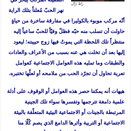
رانة نزال
نهر الحبّ مُعلناً بتلك الراية
أنّه مركب موبوء بالكوليرا في مفارقة ساخرة من حياةٍ
حاولت أن تسلب منه حبّه فظلّ وفيّاً للحبّ ساعياً إليه
منتظراً تلك اللحظة التي يموتُ فيها زوج حبيبته؛ ليعود
إليها بعد أن تخلت هي عنه بسبب من الأعراف والعادات
والطبقات وما تمليه هذه العوامل الاجتماعية كعوامل
تعرية تحاول أن تجرّد الحب من ملامحه أو لعلّها تختبره.
هيهات أنه يمكننا حصر هذه العوامل أو الوقوف على أدلة
علمية دامغة تترجمها وتفسرها سواء تلك الجينية
المرتبطة بالجينات أو الاجتماعية البيئية المتعلّقة بالبيئة
الاجتماعية أو التربية وأثرها الدامغ الذي يصم كُلّا منا