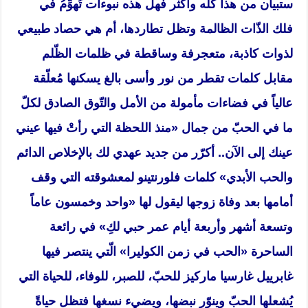
ستبيان من هذا كله وأكثر فهل هذه نبوءات تُهوِّمُ في
فلك الذّات الظالمة وتظل تطاردها، أم هي حصاد طبيعي
لذوات كاذبة، متعجرفة وساقطة في ظلمات الظّلم
مقابل كلمات تقطر من نور وأسى بالغ يسكنها مُعلّقة
عالياً في فضاءات مأمولة من الأمل والتّوق الصادق لكلّ
ما في الحبّ من جمال «منذ اللحظة التي رأتْ فيها عيني
عينك إلى الآن.. أكرّر من جديد عهدي لك بالإخلاص الدائم
والحب الأبدي» كلمات فلورنتينو لمعشوقته التي وقف
أمامها بعد وفاة زوجها ليقول لها «واحد وخمسون عاماً
وتسعة أشهر وأربعة أيام عمر حبي لكِ» في رائعة
الساحرة «الحب في زمن الكوليرا» الّتي ينتصر فيها
غابرييل غارسيا ماركيز للحبّ، للصبر، للوفاء، للحياة التي
يُشعلها الحبّ وينوّر نبضها، ويضيء نسغها فتظل حياةً