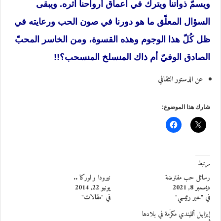
ويسمّ ذواتنا ويترك في أعماق أرواحنا أثره. ويبقى
السؤال المعلّق ما هو دورنا في صون الحب ورعايته في
ظل كُلّ هذا الوجوم وهذه القسوة، ومن الخاسر المحبّ
الصادق الوفيّ أم ذاك المنسلخ المنسحب؟!!
عن الدستور الثقافي
شارك هذا الموضوع:
مرتبط
رسائل حب مفترضة
نيرودا و لوركا ..
ديسمبر 8, 2021
يونيو 22, 2014
في "خبر رئيسي"
في "مقالات"
إيزابيل ألليندي مكرَّمة في بلادها