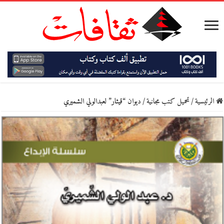
الرئيسية
/
تحميل كتب مجانية
/
ديوان “قيثار” لعبدالولي الشميري