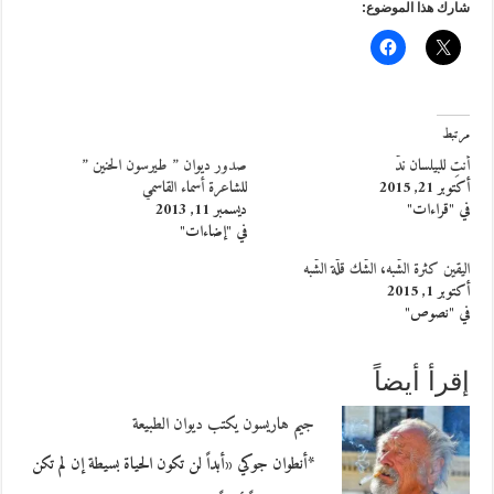
شارك هذا الموضوع:
مرتبط
أنتِ للبيلسان ندّ
صدور ديوان ” طيرسون الحنين ”
أكتوبر 21, 2015
للشاعرة أسماء القاسمي
في "قراءات"
ديسمبر 11, 2013
في "إضاءات"
اليقين كثرة الشّبه، الشّك قلّة الشّبه
أكتوبر 1, 2015
في "نصوص"
إقرأ أيضاً
جيم هاريسون يكتب ديوان الطبيعة
*أنطوان جوكي «أبداً لن تكون الحياة بسيطة إن لم تكن