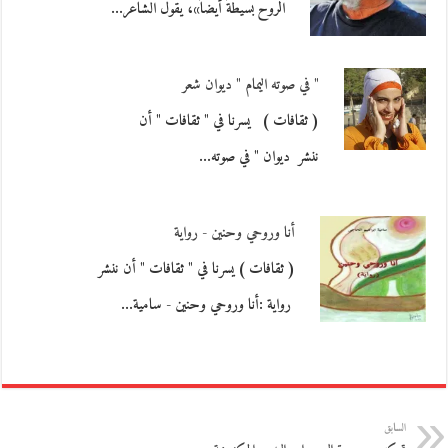
الروح بسيطةً أيضاً»، يقول الشاعر…
" في صوته اليمام " ديوان شعر
( ثقافات ) يسرنا في " ثقافات " أن
ننشر ديوان " في صوته…
أنا وروحي وحنين - رواية
( ثقافات ) يسرنا في " ثقافات " أن ننشر
رواية :أنا وروحي وحنين - سامية…
السابق