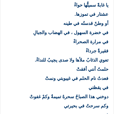
يا غابةً سميتُّها حواءْ
عشتار في تموزها.
أو وطنٌ قدستُه في طينه
في خضرة السهول ، في الهضاب والجبالِ
في مرارة الصحراءْ
فقيرةٌ جرداءْ
تعوي الذئابُ ملأها ولا صدى يجيبُ للنداءْ.
حلمتُ أنني أفقتْ
فعدتُ نام الحلم في غيبوبتي ونمتْ
في يقظتي
دوخني هذا الصباحُ سحرهُ تميمةٌ وكمْ غفوتْ
وكم سرحتُ في بحيرتي