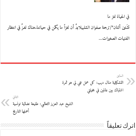
في الحياة لغز ما
تشَتين ألتان*/ترجمة صفوان الشلبيلابدَّ أن لغزاً ما يكمن في حياتنا.هناك لغـزٌ في انتظار
الفتيات الصغيرات…
السابق
التشكيلية منال ديب: كل عمل فني لي هو ثمرة
اشتباك بين عالمين في مخيلتي
التالي
الشيخ عبد العزيز الثعالبي: طليعة نضالية تونسية
أهملها التاريخ
اترك تعليقاً