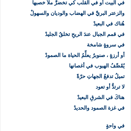
في البيت أو في القلب كي تخضرَّ ملأ خصبها
والزعتر البريَّ في الهضاب والوديان والسهولْ
هُناك في البعيدْ
في قمم الجبال عندَ الريحِ تخلقُ الجليدْ
في سروةٍ شامخة
أو أرزةٍ ، صنوبرٌ يعلِّمُ الحياة ما الصمودْ
يُقَصِّفُ الهبوب في أغصانها
تميلُ تدفعُ الجهاتِ حرّةً
لا ترتدُّ أو تعود
هناكَ في الشرقِ البعيدْ
في غزة الصمود والحديدْ
في واحةٍ