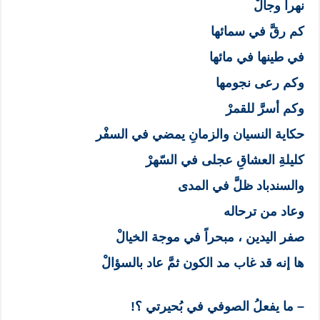
نهراً وجالْ
كم رقَّ في سمائها
في طينها في مائها
وكم رعى نجومها
وكم أسرَّ للقمرْ
حكاية النسيان والزمانِ يمضي في السفْر
كليلةِ العشاقِ عجلى في السّهرْ
والسندباد ظلَّ في المدى
وعاد من ترحاله
صفر اليدين ، مبحراً في موجة الخيالْ
ها إنه قد غاب مد الكون ثمَّ عاد بالسؤالْ
– ما يفعلُ الصوفي في بُحيرتي ؟!