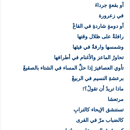
أو بقعةٍ جرداءَ
في زعرورة
أو دومةٍ شاردةِ في القاعْ
رافلةٌ على ظلال وقتها
وشمسها وارفةٌ في فيئها
تحاورُ الماعز والأغنام في أطرافها
تأوي العصافيرَ إذا حلِّ المساء في الشتاء بالصقيعْ
برعشةِ النسيم في الربيعْ
ماذا تريدُ أن تقولْ؟!
مرتعشا
تستنشق الإيحاء كالترابِ
كالضباب مرّ في القرى