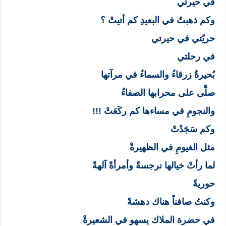
في حيرتي
وكم ذهبتُ في البعيدِ كم أتيتْ ؟
حريّتي في حيرتي
في رحلتي
بُحيرةٌ زرقاءُ والسماءُ في مرآتها
صلَّى على محرابها الصفاءُ
والنجومِ في مساءها كم ركَعَتْ !!!
وكم سَجَدْتْ
مثل الغيومِ في الظهيرةْ
لما رأتْ خيالها نرجسةً وأمرأةً آلهةً
حوريةً
وكنتُ صافناً هناك دهشةً
في حضرة الملاك يسهو في الشعيرةْ