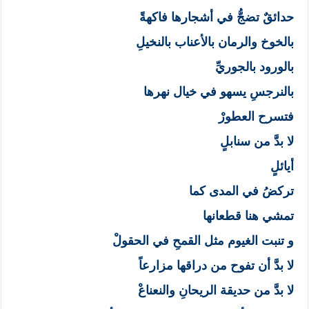
حدائقٌ تضجُّ في أشجارها فاكهةً
بالخوخ والرمان بالأعناب بالنخيلِ
بالورود بالجوريِّ
بالنرجسِ يسهو في خيال نهرها
فتسرح العطورْ
لا بدَّ من سنابلٍ
أيائلٍ
تركضُ في المدى كما
تمشي هنا قطعانها
و تنبت الغيوم مثل القمحِ في الحقولْ
لا بدَّ أن تفوح من دراقها مزارعاً
لا بدَّ من حديقة الريحانِ والنعناعْ