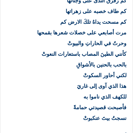
كم رقرق الندى على وجناتها
كم طاف خصبه على زهراتها
كم مسحت يداهُ تلكَ الارض كم
مرت أصابعي على خصلات شعرها بقمحها
وحرتُ في الحاراتِ والبيوتْ
كأنني الطينَ المصاب باستعارات النعوتْ
بالحب بالحنين بالأشواقِ
لكني أحاور السكوتْ
هذا الذي آوى إلى غاريَ
للكهف الذي ناموا به
فأصبحت قصيدتي حمامةً
نسجتُ بيتَ عنكبوتْ