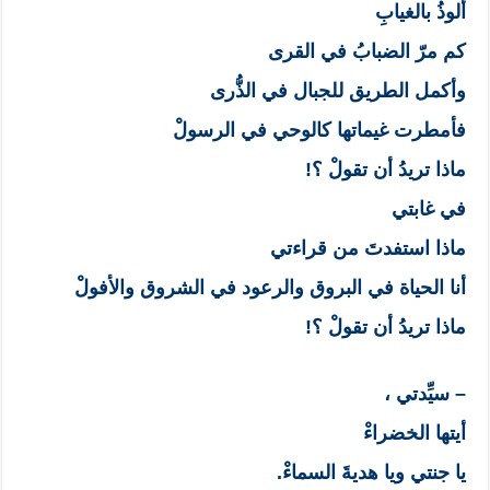
ألوذُ بالغيابِ
كم مرّ الضبابُ في القرى
وأكمل الطريق للجبال في الذُّرى
فأمطرت غيماتها كالوحي في الرسولْ
ماذا تريدُ أن تقولْ ؟!
في غابتي
ماذا استفدتَ من قراءتي
أنا الحياة في البروق والرعود في الشروق والأفولْ
ماذا تريدُ أن تقولْ ؟!
– سيِّدتي ،
أيتها الخضراءْ
يا جنتي ويا هديةَ السماءْ.