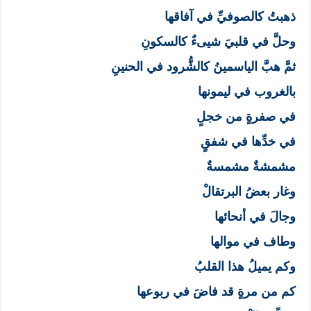
ذهبتُ كالصوفيِّ في آفاقها
وحلَّ في قلبيَ شيىءٌ كالسكونِ
ثمَّ هبَّ الياسمينُ كالشُّرود في الحنينِ
بالغروب في ليمونها
في صفرةٍ من خجلٍ
في خدِّها في شفقٍ
مشمشةٌ مشمسةٌ
وغار بعضُ البرتقالْ
وجالَ في أنحائها
وطاف في موالها
وكم يميلُ هذا القلبُ
كم من مرةٍ قد فاضَ في ربوعها