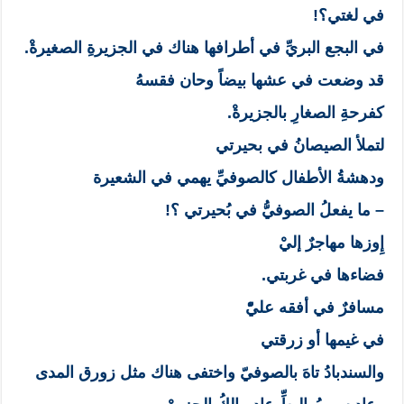
في لغتي؟!
في البجع البريِّ في أطرافها هناك في الجزيرةِ الصغيرةْ.
قد وضعت في عشها بيضاً وحان فقسهُ
كفرحةِ الصغارِ بالجزيرةْ.
لتملأ الصيصانُ في بحيرتي
ودهشةُ الأطفال كالصوفيِّ يهمي في الشعيرة
– ما يفعلُ الصوفيُّ في بُحيرتي ؟!
إِوزها مهاجرٌ إليْ
فضاءها في غربتي.
مسافرٌ في أفقه عليّْ
في غيمها أو زرقتي
والسندبادُ تاهَ بالصوفيّ واختفى هناك مثل زورق المدى