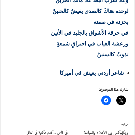
وعاد سربُ البطِّ عاد مالكُ الحزينْ
لوحده هناكَ كالصدى يفيضُ كالحنينْ
بحزنه في صمته
في حرقة الأشواق بالجليد في الأنين
ورعشة الغياب في احتراقِ شمعةٍ
تذوبُ كالسنينْ
شاعر أردني يعيش في أميركا
شارك هذا الموضوع:
مرتبط
ويكيليكس بين الإعلام والسّياسة
في فاس ..أقدم مكتبة في العالم