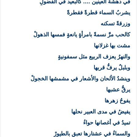
في دهشة العينين …. كالبعيد في الفضولِ
يشربُ السماء قطرةً فقطرةً
وزرقةً تسكنه
كالحب مرَّ نسمةً بامرأةٍ يانعةٍ فمسها الذهولْ
مشت بها غزلانها
والنهرُ يعزف الربيع مثل سمفونيةٍ
وبلبلٌ يرفُّ قربها
وينشدُ الألحان والأشعار في مشمشها الخجولْ
يرقُّ عشبها
يفوحُ زهرها
يفيضُ في مدى العبير نحلها
تميدُ في أغصانها حواءُ
والسماءُ في عشتارها تعبق بالطيورْ