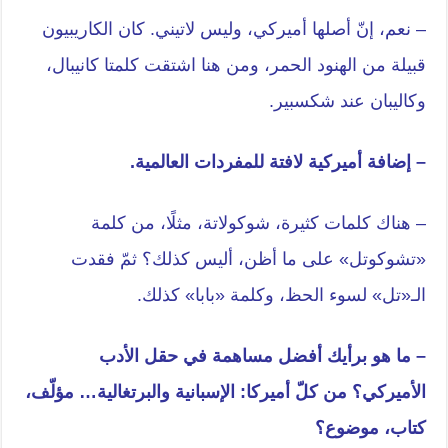
– نعم، إنّ أصلها أميركي، وليس لاتيني. كان الكاريبيون
قبيلة من الهنود الحمر، ومن هنا اشتقت كلمتا كانيبال،
وكاليبان عند شكسبير.
– إضافة أميركية لافتة للمفردات العالمية.
– هناك كلمات كثيرة، شوكولاتة، مثلًا، من كلمة
«تشوكوتل» على ما أظن، أليس كذلك؟ ثمّ فقدت
الـ«تل» لسوء الحظ، وكلمة «بابا» كذلك.
– ما هو برأيك أفضل مساهمة في حقل الأدب
الأميركي؟ من كلّ أميركا: الإسبانية والبرتغالية… مؤلّف،
كتاب، موضوع؟