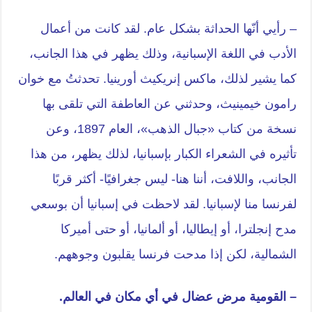
– رأيي أنّها الحداثة بشكل عام. لقد كانت من أعمال
الأدب في اللغة الإسبانية، وذلك يظهر في هذا الجانب،
كما يشير لذلك، ماكس إنريكيث أورينيا. تحدثتُ مع خوان
رامون خيمينيث، وحدثني عن العاطفة التي تلقى بها
نسخة من كتاب «جبال الذهب»، العام 1897، وعن
تأثيره في الشعراء الكبار بإسبانيا، لذلك يظهر، من هذا
الجانب، واللافت، أننا هنا- ليس جغرافيًا- أكثر قربًا
لفرنسا منا لإسبانيا. لقد لاحظت في إسبانيا أن بوسعي
مدح إنجلترا، أو إيطاليا، أو ألمانيا، أو حتى أميركا
الشمالية، لكن إذا مدحت فرنسا يقلبون وجوههم.
– القومية مرض عضال في أي مكان في العالم.