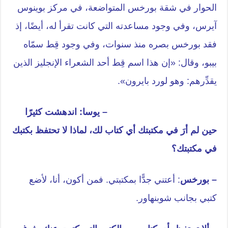
الحوار في شقة بورخس المتواضعة، في مركز بوينوس
آيرس، وفي وجود مساعدته التي كانت تقرأ له، أيضًا، إذ
فقد بورخس بصره منذ سنوات، وفي وجود قِط سمّاه
بيبو، وقال: «إن هذا اسم قِط أحد الشعراء الإنجليز الذين
يقدِّرهم: وهو لورد بايرون».
– يوسا: اندهشت كثيرًا
حين لم أرَ في مكتبتك أي كتاب لك، لماذا لا تحتفظ بكتبك
في مكتبتك؟
– بورخس
: أعتني جدًّا بمكتبتي. فمن أكون، أنا، لأضع
كتبي بجانب شوبنهاور.