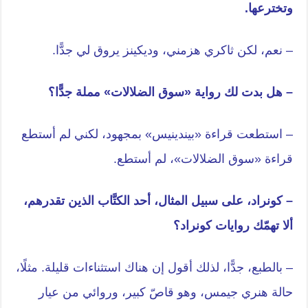
وتخترعها.
– نعم، لكن ثاكري هزمني، وديكينز يروق لي جدًّا.
– هل بدت لك رواية «سوق الضلالات» مملة جدًّا؟
– استطعت قراءة «بيندينيس» بمجهود، لكني لم أستطع
قراءة «سوق الضلالات»، لم أستطع.
– كونراد، على سبيل المثال، أحد الكتَّاب الذين تقدرهم،
ألا تهمّك روايات كونراد؟
– بالطبع، جدًّا، لذلك أقول إن هناك استثناءات قليلة. مثلًا،
حالة هنري جيمس، وهو قاصّ كبير، وروائي من عيار