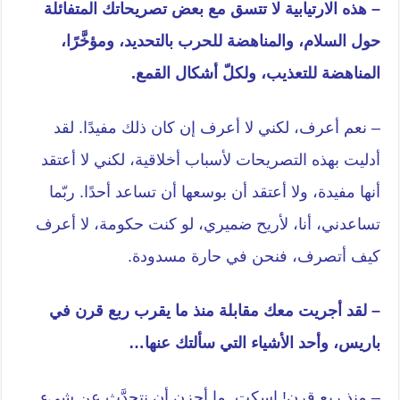
– هذه الارتيابية لا تتسق مع بعض تصريحاتك المتفائلة
حول السلام، والمناهضة للحرب بالتحديد، ومؤخَّرًا،
المناهضة للتعذيب، ولكلّ أشكال القمع.
– نعم أعرف، لكني لا أعرف إن كان ذلك مفيدًا. لقد
أدليت بهذه التصريحات لأسباب أخلاقية، لكني لا أعتقد
أنها مفيدة، ولا أعتقد أن بوسعها أن تساعد أحدًا. ربّما
تساعدني، أنا، لأريح ضميري، لو كنت حكومة، لا أعرف
كيف أتصرف، فنحن في حارة مسدودة.
– لقد أجريت معك مقابلة منذ ما يقرب ربع قرن في
باريس، وأحد الأشياء التي سألتك عنها…
– منذ ربع قرن! اسكت. ما أحزن أن نتحدَّث عن شيء