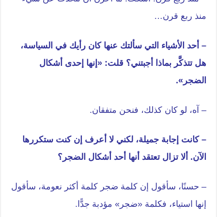
منذ ربع قرن…
– أحد الأشياء التي سألتك عنها كان رأيك في السياسة،
هل تتذكَّر بماذا أجبتني؟ قلت: «إنها إحدى أشكال
الضجر».
– آه، لو كان كذلك، فنحن متفقان.
– كانت إجابة جميلة، لكني لا أعرف إن كنت ستكررها
الآن. ألا تزال تعتقد أنها أحد أشكال الضجر؟
– حسنًا، سأقول إن كلمة ضجر كلمة أكثر نعومة، سأقول
إنها استياء، فكلمة «ضجر» مؤدبة جدًّا.