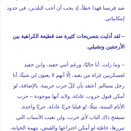
ضد فرنسا فهذا خطأ، إذ يجب أن أحب البلدين، في حدود
إمكانياتي.
– لقد أدليت بتصريحات كثيرة ضد قطيعة الكراهية بين
الأرجنتين وتشيلي.
– وما زلت. أنا حاليًا، ورغم أنني حفيد، وابن حفيد
لعسكريين غزاة من بعيد، إلّا أنهم لا يعنون لي شيئًا، أنا
رجل مسالم. أعتقد بأن كلّ حرب جريمة. بالإضافة، لو
أمكن قبول حروب عادلة، ولابد أنها موجودة – حرب
الأيام الستة، مثلًا- لو قبلنا حربًا عادلة، حربًا واحدة،
سيفتح ذاك الباب لأي حرب، ولن تغيب الأسباب التي
تبررها، خاصّة لو أمكن اختراعها والقبض، بتهمة الخيانة،