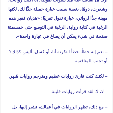
أريد أن أسألك عنه منذ سنوات طويلة. أنا أكتب روايات،
وشعرت، دومًا، بغصة بسبب عبارة جميلة جدًّا لك، لكنها
مهينة جدًّا لروائي، عبارة تقول تقريبًا: «هذيان فقير هذه
الرغبة في كتابة رواية، الرغبة في التوسع حتى خمسمئة
صفحة في شيء يمكن أن يصاغ في عبارة واحدة».
– نعم إنه خطأ، خطأ ابتكرته أنا، أو كسل، أليس كذلك؟
أو تجنب للمنافسة.
– لكنك كنت قارئ روايات عظيم ومترجم روايات مُبهر.
– لا، لا. لقد قرأت روايات قليلة.
– مع ذلك، تظهر الروايات في أعمالك، تشير إليها، بل