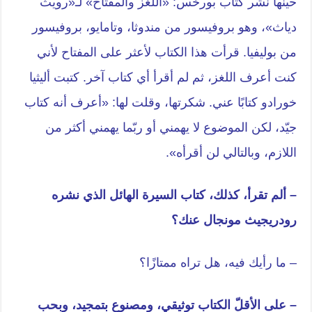
حينها نُشر كتاب بورخس: «اللغز والمفتاح» لـ«رويث
دياث»، وهو بروفيسور من مندوثا، وتامايو، بروفيسور
من بوليفيا. قرأت هذا الكتاب لأعثر على المفتاح لأني
كنت أعرف اللغز، ثم لم أقرأ أي كتاب آخر. كتبت أليثيا
خورادو كتابًا عني. شكرتها، وقلت لها: «أعرف أنه كتاب
جيّد، لكن الموضوع لا يهمني أو ربّما يهمني أكثر من
اللازم، وبالتالي لن أقرأه».
– ألم تقرأ، كذلك، كتاب السيرة الهائل الذي نشره
رودريجيث مونجال عنك؟
– ما رأيك فيه، هل تراه ممتازًا؟
– على الأقلّ الكتاب توثيقي، ومصنوع بتمجيد، وبحب