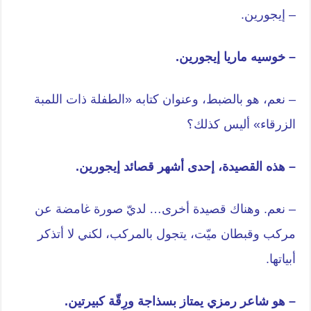
– إيجورين.
– خوسيه ماريا إيجورين.
– نعم، هو بالضبط، وعنوان كتابه «الطفلة ذات اللمبة
الزرقاء» أليس كذلك؟
– هذه القصيدة، إحدى أشهر قصائد إيجورين.
– نعم. وهناك قصيدة أخرى… لديّ صورة غامضة عن
مركب وقبطان ميّت، يتجول بالمركب، لكني لا أتذكر
أبياتها.
– هو شاعر رمزي يمتاز بسذاجة ورِقّة كبيرتين.