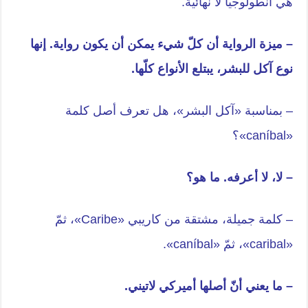
هي أنطولوجيا لا نهائية.
– ميزة الرواية أن كلّ شيء يمكن أن يكون رواية. إنها
نوع آكل للبشر، يبتلع الأنواع كلّها.
– بمناسبة «آكل البشر»، هل تعرف أصل كلمة
«caníbal»؟
– لا، لا أعرفه. ما هو؟
– كلمة جميلة، مشتقة من كاريبي «Caribe»، ثمّ
«caribal»، ثمّ «caníbal».
– ما يعني أنّ أصلها أميركي لاتيني.