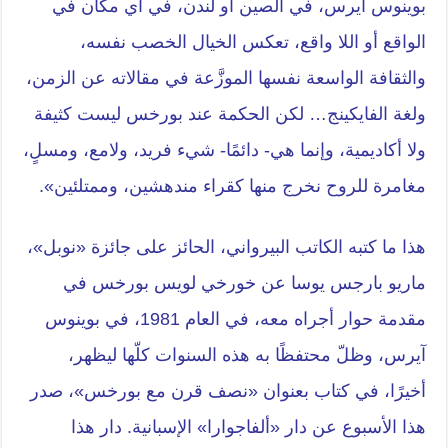
بوينوس آيرس، في الصين أو لندن، في أي مكان في
الواقع أو اللا واقع، تعكس الخيال الخصب نفسه،
والثقافة الواسعة نفسها الموزَّعة في مقالاته عن الزمن،
ولغة الفايكينج… لكن الحكمة عند بورخس ليست كثيفة
ولا أكاديمية، وإنما هي- دائمًا- شيء فريد، ولامع، ومسلٍ،
مغامرة للروح نخرج منها كقراء مندهشين، وممتلئين».
هذا ما كتبه الكاتب البيرواني، الحائز على جائزة «نوبل»،
ماريو بارجس يوسا عن خورخي لويس بورخس في
مقدمة حوار أجراه معه، في العام 1981، في بوينوس
آيرس، وظلّ محتفظًا به هذه السنوات كلّها ليظهر،
أخيرًا، في كتاب بعنوان «نصف قرن مع بورخس»، صدر
هذا الأسبوع عن دار «ألفاجوارا» الإسبانية. دار هذا