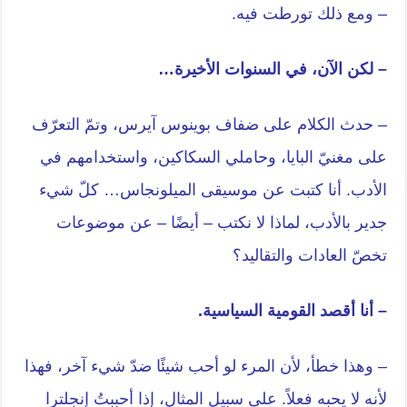
– ومع ذلك تورطت فيه.
– لكن الآن، في السنوات الأخيرة…
– حدث الكلام على ضفاف بوينوس آيرس، وتمّ التعرّف
على مغنيّ البايا، وحاملي السكاكين، واستخدامهم في
الأدب. أنا كتبت عن موسيقى الميلونجاس… كلّ شيء
جدير بالأدب، لماذا لا نكتب – أيضًا – عن موضوعات
تخصّ العادات والتقاليد؟
– أنا أقصد القومية السياسية.
– وهذا خطأ، لأن المرء لو أحب شيئًا ضدّ شيء آخر، فهذا
لأنه لا يحبه فعلاً. على سبيل المثال، إذا أحببتُ إنجلترا