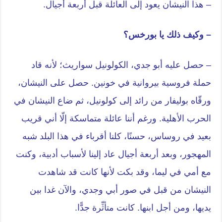
– هذا النيشان يعود إلى العائلة قبل أربعة أجيال.
– وكيف ذلك يا بورخس؟
– حصل عليه أبو جدي، الكولونيل سواريث؛ لأنه قاد
حملة فروسية بيروانية في خونين. حصل على النيشان،
ورقّاه بوليفار من رائد إلى كولونيل، ثم ضاع النيشان في
الحرب الأهلية. ورغم أننا عائلة متماسكة إلّا أني قريب
بعيد في روساس، حسنًا، كلنا أقرباء في هذا البلد شبه
المهجور، وبعد أربعة أجيال عاد إلينا لأسباب أدبية، وكنت
مع أمي في ليما، وقد بكت لأنها كانت قد شاهدت
النيشان من قبل في صور أبي وجدي، والآن غدا بين
يديها، ومن أجل ابنها. كانت متأثِّرة جدًّا.