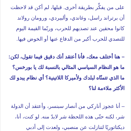
على من يفكِّر بطريقة أخرى. قبلها، لم أكن قد لاحظت
أن برتراند راسل، وغاندي، وألبيردي، ورومان رولاند
كانوا محقين عند تصديهم للحرب، وربّما القيمة اليوم
للتصدي للحرب أكبر من الدفاع عنها أو الخوض فيها.
– هنا أختلف معك، فأنا أعتقد أنك دقيق فيما تقول، لكن:
ما هو النظام السياسي المثالي بالنسبة لك يا بورخس؟
ما الذي تتمنّاه لبلدك ولأميركا اللاتينية؟ أي نظام يبدو لك
الأكثر ملاءمة لنا؟
– أنا عجوز أناركي من أنصار سبنسر، وأعتقد أن الدولة
شر، لكنه حتّى هذه اللحظة شر لابدّ منه. لو كنت، أنا،
ديكتاتوريًا لتنازلت عن منصبي، ولعدت إلى أدبي