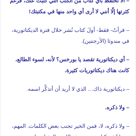
– ألا تحتفظ بأي كتاب من الكتب التي كتبت عنك، فرغم
كثرتها إلّا أنني لا أرى أي واحد منها في مكتبتك!
– قرأتُ- فقط- أولَ كتاب نُشر خلال فترة الديكتاتورية،
في مندوثا (الأرجنتين).
– أي ديكتاتورية تقصد يا بورخس؟ لأنه، لسوء الطالع،
كانت هناك ديكتاتوريات كثيرة.
– ديكتاتورية ذاك… الذي لا أريد أن أتذكَّر اسمه.
– ولا ذكره.
– ولا ذكره، لا، فمن الخير تجنب بعض الكلمات. المهم،