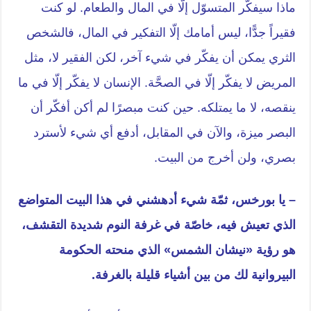
ماذا سيفكّر المتسوّل إلّا في المال والطعام. لو كنت
فقيراً جدًّا، ليس أمامك إلّا التفكير في المال، فالشخص
الثري يمكن أن يفكّر في شيء آخر، لكن الفقير لا، مثل
المريض لا يفكّر إلّا في الصحَّة. الإنسان لا يفكّر إلّا في ما
ينقصه، لا ما يمتلكه. حين كنت مبصرًا لم أكن أفكّر أن
البصر ميزة، والآن في المقابل، أدفع أي شيء لأسترد
بصري، ولن أخرج من البيت.
– يا بورخس، ثمّة شيء أدهشني في هذا البيت المتواضع
الذي تعيش فيه، خاصّة في غرفة النوم شديدة التقشف،
هو رؤية «نيشان الشمس» الذي منحته الحكومة
البيروانية لك من بين أشياء قليلة بالغرفة.