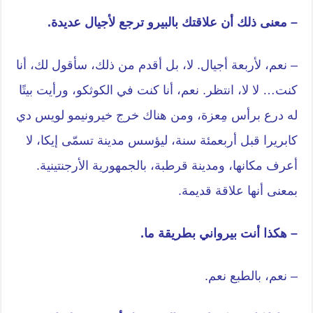
– معنى ذلك أن علاقتك بالبيرو ترجع لأجيال عديدة.
– نعم، لأربعة أجيال. لا، بل أقدم من ذلك، سأقول لك، أنا
كنت… لا لا، انتظر. نعم، أنا كنت في الكوثكو، ورأيت بيتًا
له درع برأس مِعزة، ومن هناك خرج خيرونيمو لويس دي
كابريرا قبل أربعمئة سنة، ليؤسس مدينة تسمّى إيكا، لا
أعرف مكانها، ومدينة قرطبة، بالجمهورية الأرجنتينية.
بمعنى أنها علاقة قديمة.
– هكذا أنت بيرواني بطريقة ما.
– نعم، بالطبع نعم.