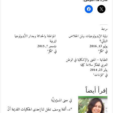
شارك هذا الموضوع:
مرتبط
نهاية الإيديولوجيات ولمن الخلاص
المواطنة والحداثة وجدار الأيديولوجيا
النهائي؟
الدينية
يوليو 13, 2016
ديسمبر 7, 2015
في "فكر"
في "فكر"
العلمانية – المعنى والإشكالية في الوطن
العربي للمفكر سلامة كيلة
يناير 23, 2014
في "قراءات"
إقرأ أيضاً
في معنى المسؤوليَّة
*د. ألفة يوسف تنقل لنا إحدى الحكايات القديمة أنّ