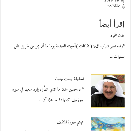
يناير 28, 2018
في "مقالات"
إقرأ أيضاً
مدن التمرد
*وفاء نصر شهاب الدين( ثقافات )أجبرته الصدفة يوما ما أن يمر من طريق ظل
لسنوات…
الحقيقة ليست بيضاء
* د.حسن مدن ما الذي شدَّ إدوارد سعيد في سيرة
جوزيف كونراد؟ ما حمله أن…
تهشم صورة المثقف