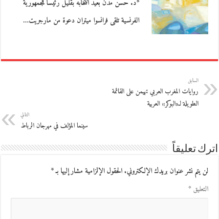
*د. حسن مدن بعيد انتخابه بقليل رئيسا للجمهورية
الفرنسية تلقى فرانسوا ميتران دعوة من مارجريت…
السابق
روايات المغرب العربي تهيمن على القائمة
الطويلة لـ«البوكر» العربية
التالي
سينما المؤلف في مهرجان الرباط
اترك تعليقاً
لن يتم نشر عنوان بريدك الإلكتروني.
الحقول الإلزامية مشار إليها بـ
*
التعليق
*