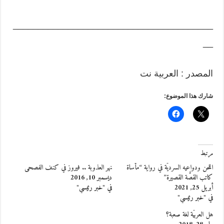
________________________________________
__
المصدر : العربية نت
شارك هذا الموضوع:
مرتبط
اللحن ودواعيه السرديَّة في رواية “مأساة
نهر العذوبة .. فيروز في كنف الفصحى
كاتب القصَّة القصيرة”
ديسمبر 10, 2016
أبريل 25, 2021
في "خبر رئيسي"
في "خبر رئيسي"
هل العربيّة لغة صعبة؟