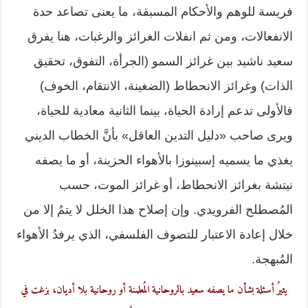
فريسة للوهم والأحكام المسبقة، ما يعنى تصاعد حدة
الانفعالات، ومن ثم انفلات الغرائز والرغبات، هنا يفرق
سعيد ناشيد بين غرائز السمو (الجرأة، التفوق، تحقيق
الذات) وغرائز الانحطاط (الضغينة، الانتقام، الخوف)
فالأولى تدعم إرادة الحياة، بينما الثانية معادية للحياة،
ويرى صاحب «دليل التدين العاقل» بأنَّ الخطاب الديني
يغذي ما يسميه إسبينوزا بالأهواء الحزينة، أو ما يصفه
نيتشة بغرائز الانحطاط، أو غرائز الموت، حسب
المُصطلح الفرويدي. وإن إصلاح هذا الخلل لا يتمُ إلا من
خلال إعادة الاعتبار للتصوف الفلسفي، الذي يرفدُ الأهواء
المُبهجة.
يثيرُ أسئلة بشأن ما يصفه سعيد بالروحانية المُعلمنة أو روحانية بلا أديان، بزغت في