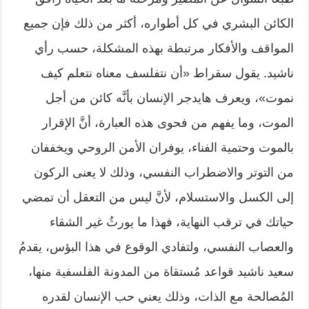
الكائن البشري في كل أطواره، أكثر من ذلك فإن جميع
المواقف والأفكار مرتبطة بهذه المشكلة، حسب رأي
ناشيد. يقول سقراط «أن نتفلسف معناه نتعلم كيف
نموت»، ويعرف هايدجر الإنسان بأنَّه كائن من أجل
الموت، وما يفهم من فحوى هذه العبارة، أنَّ الإقرار
بالموت وحتمية الفناء، يوفران الأمن الروحي ويخففان
من التوتر والاضطراب النفسي، وذلك لا يعنى الركون
إلى الكسل والاستسلام، لأنَّ ليس من التعقل أن تمضي
حياتك في ترقب النهاية، فهذا ما يورثُ غير الشقاء
والعصاب النفسي، ولتفادي الوقوع في هذا البؤس، يقدمُ
سعيد ناشيد قواعد مُستقاة من المدونة الفلسفية منها،
المُصالحة مع الذات، وذلك يعني حب الإنسان لقدره