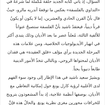
السؤال، إذ يأتي كتابه الجديد حلقة مُكملة لما شرعهُ في
«التداوي بالفلسفة» بعكس ما توقعهُ أندريه مالرو، حيثُ
قال بأنَّ القرن الحادي والعشرين، إما لا يكون أو يكونُ
قرناً دينياً، فيعتقدُ ناشيد بأنَّ الفلسفة ستصبحُ عنواناً
للألفية الثالثة، مُعلناً عصر ما بعد الأديان وذلك يتبدى أكثر
في انهيار الأيديولوجيات الخلاصية، ومن علامات هذه
المرحلة الجديدة برأي مؤلف «قلق العقيدة» هي فقدان
الأديان لمحتواها الروحي، وبالتالي تتخذُ الأمور الدينية
طابعاً دنيوياً بحتاً.
ويشيرُ سعيد ناشيد في هذا الإطار إلى وجود سوء الفهم
لدى الأغلبية لرؤية كارل يونغ حول إمكانية التعاطي مع
الأديان، بوصفها أنظمة علاجية، إذ بدأَ المشعوذون بترويج
للخرافات محورين مغزى نظرية يونغ. والحالُ هذه فإنَّ