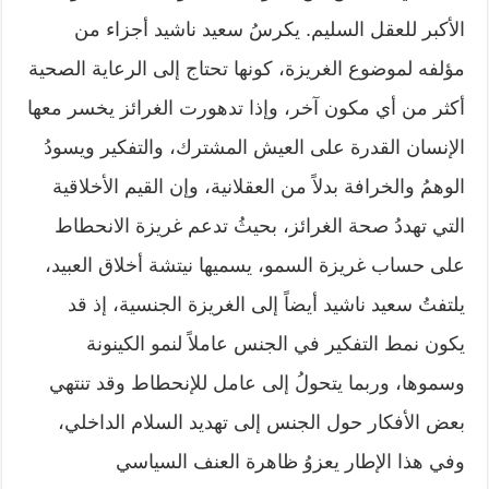
الأكبر للعقل السليم. يكرسُ سعيد ناشيد أجزاء من
مؤلفه لموضوع الغريزة، كونها تحتاج إلى الرعاية الصحية
أكثر من أي مكون آخر، وإذا تدهورت الغرائز يخسر معها
الإنسان القدرة على العيش المشترك، والتفكير ويسودُ
الوهمُ والخرافة بدلاً من العقلانية، وإن القيم الأخلاقية
التي تهددُ صحة الغرائز، بحيثُ تدعم غريزة الانحطاط
على حساب غريزة السمو، يسميها نيتشة أخلاق العبيد،
يلتفتُ سعيد ناشيد أيضاً إلى الغريزة الجنسية، إذ قد
يكون نمط التفكير في الجنس عاملاً لنمو الكينونة
وسموها، وربما يتحولُ إلى عامل للإنحطاط وقد تنتهي
بعض الأفكار حول الجنس إلى تهديد السلام الداخلي،
وفي هذا الإطار يعزوُ ظاهرة العنف السياسي