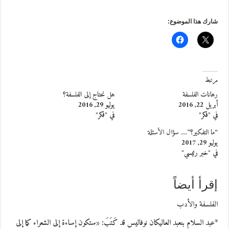
شارك هذا الموضوع:
مرتبط
رهانات الفلسفة
هل نحتاج إلى الفلسفة؟
أبريل 22, 2016
يوليو 29, 2016
في "فكر"
في "فكر"
“ما التفكير؟”… سؤال الأسئلة
يوليو 29, 2017
في "خبر رئيسي"
إقرأ أيضاً
الفلسفة والأدب
*عبد السلام بنعبد العاليكان نوفاليس قد كَتَبَ: «ستكون إساءة إلى الشعراء كما إلى