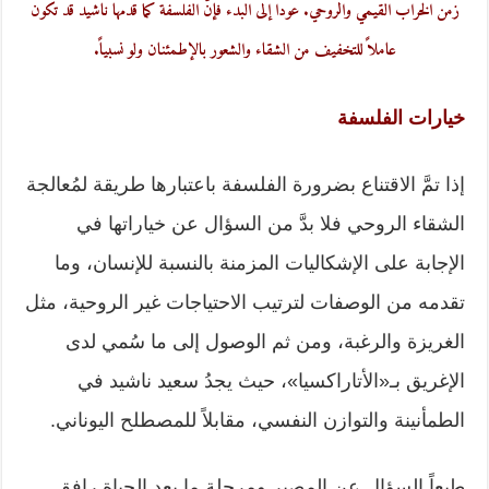
زمن الخراب القيمي والروحي. عودا إلى البدء فإنَّ الفلسفة كما قدمها ناشيد قد تكون
عاملاً للتخفيف من الشقاء والشعور بالإطمئنان ولو نسبياً.
خيارات الفلسفة
إذا تمَّ الاقتناع بضرورة الفلسفة باعتبارها طريقة لمُعالجة
الشقاء الروحي فلا بدَّ من السؤال عن خياراتها في
الإجابة على الإشكاليات المزمنة بالنسبة للإنسان، وما
تقدمه من الوصفات لترتيب الاحتياجات غير الروحية، مثل
الغريزة والرغبة، ومن ثم الوصول إلى ما سُمي لدى
الإغريق بـ«الأتاراكسيا»، حيث يجدُ سعيد ناشيد في
الطمأنينة والتوازن النفسي، مقابلاً للمصطلح اليوناني.
طبعاً السؤال عن المصير ومرحلة ما بعد الحياة رافق