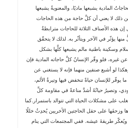
جاتُ المادية يشبعها ماديًا، والمعنويةُ يشبعها
 لكن ذلك لا يعني أن كلَّ حاجة من هذه الحاجات
ل إن هذه الأصناف الثلاثة للحاجات مترابطةٌ
 منها يؤثّر في الآخر ويتأثّر به. لذلك لا يتحقّق
سلام وسكينة باطنية مالم يشبعها كلَّها بشكل
 عن غيره، فلو وفّر الإنسانُ كلَّ حاجاته المادية فإن
هكذا لو أشبع صنفين منهما فإنه لا يستغني عن
ا يوفّر للإنسان حياةً تنخفض فيها وتيرةُ الألم،
 وتصيرُ حياتُهُ أشدَّ مناعةً في مقاومة كلِّ
لتغلب على مشكلات الحياة التي تتوالد باستمرار.كما
ا وزحفَها على حقل الحاجتين الأخريين يُحدِثُ خللًا
 ويُعكّر طريقةَ عيشه. ففي المجتمعات التي ينام