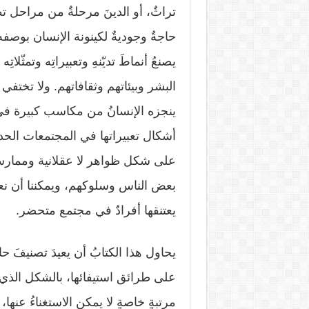
تراثٌ، أو الدينَ مرحلةٌ من مراحل ت
حاجةٌ وجوديةٌ لكينونة الإنسان بوصفه 
يصنعُ أنماطَ تديّنهِ وتعبيراتِه وتمثّل
البشر وبيئاتهم وثقافاتهم. ولا تختفي
ينجزه الإنسانُ من مكاسب كبيرة في 
أشكال تعبيراتها في المجتمعات الحديثة
على شكل ظواهر لا عقلانية وممارسا
بعض الناس وسلوكهم، ويمكننا أن نع
يعتنقها أفرادٌ في مجتمع متحضر.
يحاول هذا الكتابُ أن يعيدَ تصنيفَ حا
على طرائق استيفائها، بالشكل الذي 
مرتبةٍ خاصةٍ لا يمكن الاستغناءُ عنها، 