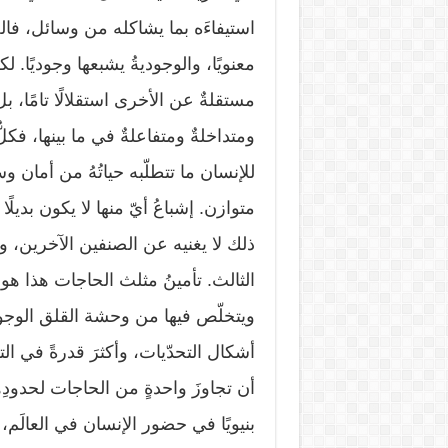
استيفاءَه بما يشاكله من وسائل، فالحا
معنويًا، والوجوديةُ يشبعها وجوديًا.
مستقلةٌ عن الأخرى استقلالًا تامًا، ب
ومتداخلةٌ ومتفاعلةٌ في ما بينها، فكلٌّ
للإنسان ما تتطلّبه حياتُهُ من أمان و
متوازن. إشباعُ أيّ منها لا يكون بديلًا
ذلك لا يغنيه عن الصنفين الآخرين، و
الثالث. تأمينُ مثلث الحاجات هذا هو م
ويتخلّص فيها من وحشة القلق الوجودي،
أشكال التحدّيات، وأكثرَ قدرةً في ا
أن تجاوزَ واحدةٍ من الحاجات لحدودِه
بنيويًا في حضور الإنسان في العالَم،