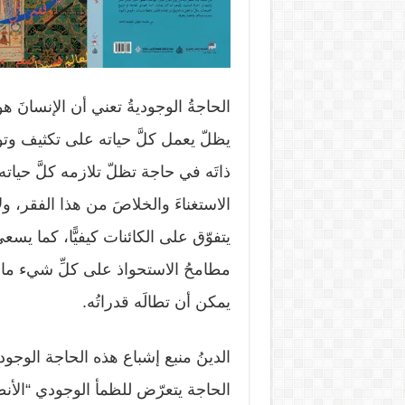
الحاجةُ الوجوديةُ تعني أن الإنسانَ ه
يظلّ يعمل كلَّ حياته على تكثيف وتوسيع
ذاتَه في حاجة تظلّ تلازمه كلَّ حيات
الاستغناءَ والخلاصَ من هذا الفقر، و
يتفوّق على الكائنات كيفيًّا، كما يسعى
مطامحُ الاستحواذ على كلِّ شيء مادي 
يمكن أن تطالَه قدراتُه.
الدينُ منبع إشباع هذه الحاجة الوجو
الحاجة يتعرّض للظمأ الوجودي “الأنطو