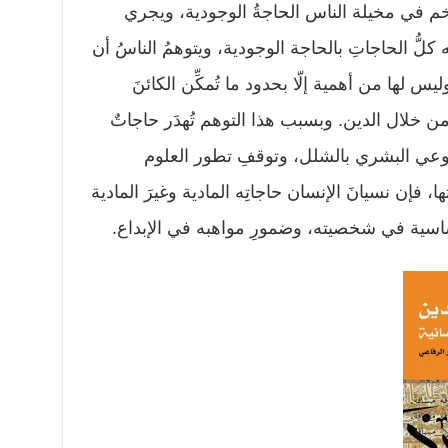
ضخم في مخيلة الناس الحاجةُ الوجودية، ويجري
 كلُّ الحاجاتِ بالحاجة الوجودية، ويتوهمُ الناسُ أن
يس لها من أهمية إلّا بحدود ما تُمكِّن الكائنَ
 خلال الدين. وبسبب هذا التوهم تُهدَر حاجاتٌ
لوعي البشري بالشلل، وتوقفِ تطور العلوم
ا، فإن نسيانَ الإنسان حاجاتِه المادية وغيرَ المادية
ساسية في شخصيته، وضمورِ مواهبه في الإبداع.