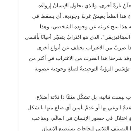
َنُ تارةً أخرى، والذي يحاول الإنسانُ إرواءَه
ِ هذا الظمأ يعيشُ غربةً وجودية، أي يسقط في
ه هذا ينتج غربتَه عن وجوده الشخصي، وهذا
لميتافيزيقي”، الذي هو اغترابٌ يتفجّر أحيانًا بأقسى
هذا ضربٌ من الاغتراب يختلف عن أنواع أخرى
. وقد شرحنا هذا الضربَ من الاغتراب في أكثر من
ؤسّس الرؤيةُ التوحيديةُ لصلةٍ وجودية عضوية
ليست ثنائية، بل تشكّل مثلثًا ذا ثلاثة أضلاع
دمُ الوعي بها أو عدمُ تأمين أي ضلع منها بالشكل
ةِ اختلال في حضور الإنسان في العالَم، ومتاعب
لتصنيف الثلاثي للحاجات يستطيع الإنسان