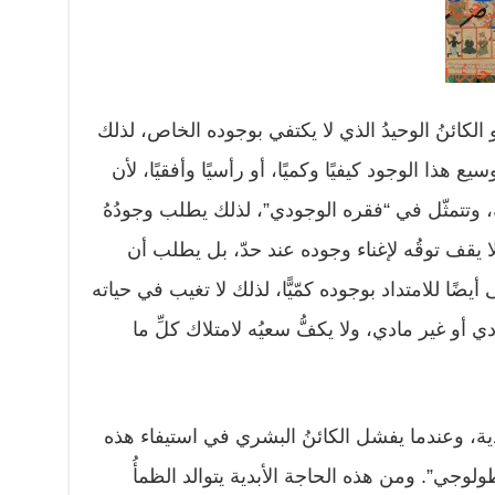
و الكائنُ الوحيدُ الذي لا يكتفي بوجوده الخاص، لذلك
 هذا الوجود كيفيًا وكميًا، أو رأسيًا وأفقيًا، لأن
ه، وتتمثّل في “فقره الوجودي”، لذلك يطلب وجودُهُ
لا يقف توقُه لإغناء وجوده عند حدّ، بل يطلب أن
 أيضًا للامتداد بوجوده كمّيًّا، لذلك لا تغيب في حياته
أو غير مادي، ولا يكفُّ سعيُه لامتلاك كلِّ ما
دية، وعندما يفشل الكائنُ البشري في استيفاء هذه
لوجي”. ومن هذه الحاجة الأبدية يتوالد الظمأُ