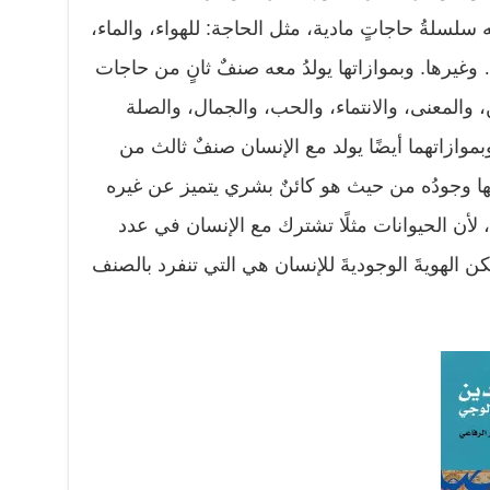
ه سلسلةُ حاجاتٍ مادية، مثل الحاجة: للهواء، والماء،
وغيرها. وبموازاتها يولدُ معه صنفٌ ثانٍ من حاجات
 والمعنى، والانتماء، والحب، والجمال، والصلة
بموازاتهما أيضًا يولد مع الإنسان صنفٌ ثالث من
ها وجودُه من حيث هو كائنٌ بشري يتميز عن غيره
 لأن الحيوانات مثلًا تشترك مع الإنسان في عدد
ن الهويةَ الوجوديةَ للإنسان هي التي تنفرد بالصنف