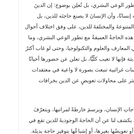
طور الوعي البشري، بل تُعلِن بوضوح: إن الدينَ
إنسانًا، وأن الإنسانَ لا يصنع حاجتَه للدين، بل
اتِه المتنوعةَ والمختلفةَ للدين، على وفق اختلاف أحوال
 هذه الحاجةُ العميقةُ مع تطور الوعي البشري، وما
المعارف والعلوم والتكنولوجيا، وحتى لو غاب أكثرُ
 فإنها لا تغيب كلّيًّا، بل تعلن عن حضورها أحيانًا
ت غرائبية تنبعث بصورة لا واعية في معتقدات
ثر على محاولات تعويضٍ عن الدين بخرافات
جاتِ الإنسان، ويرسمَ خارطةً لمراتبها، ويتعرّفَ
يكشف لنا عن أن الحاجةَ الوجوديةَ للدين تقع في
أو تعويضُها بغيرها، أو إشباعُها بتوفير حاجة بديلة.