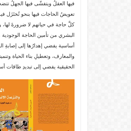
فيها العقلُ ويتفشّى فيها الجهلُ تت
تعويضُ الحاجات فيها بنحو تُختَزَل فيه
كلَّ حاجة في حياتهم لا ضرورةَ لها، ول
البشري من تأمين الحاجة الوجودية من
أساسية يفضي إهدارُها إلى إصابةِ ا
والمعارف، وتعطيلِ بناء الحياة وتنميته
الحقيقية يفضي إلى تبديدِ طاقات أ