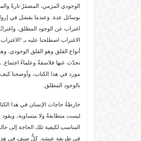
الوجودي المزمن، المضمَرُ تارةً والمعل
بوسائل عدة. وعندما يفشل في إرواء
اغتراب عن الوجود المطلق، واغترابُ
الاغتراب اصطلحنا عليه بـ “الاغتراب ا
أنواع القلق وهو القلق الوجودي. و
تحدّث عنها فلاسفةُ وعلماءُ اجتماع
مورد في هذا الكتاب، وأوضحنا كيف ت
بالوجود المطلق.
خارطةُ حاجات الإنسان في هذا الكتاب 
ليست متطابقةً ولا متساوية، ويقود ع
المناسب لكيفية تلك الحاجة إلى حال
في طريقة عيشه. كلُّ صنف في هذا ا