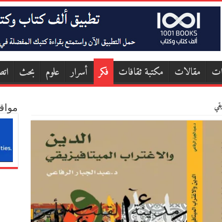
ات
مقالات
مكتبة ثقافات
فكر
أسرار
علوم
بحث
اتص
يقي
مواق