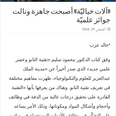
«آلات خياليّة» أصبحت جاهزة ونالت
جوائز علميّة
أغسطس 29, 2018
*خالد عزب
وفق كتاب الدكتور محمود سليم «تقنية النانو وعصر
علمي جديد» الذي صدر أخيراً عن «مدينة الملك
عبدالعزيز للعلوم والتكنولوجيا»، ظهرت مفاهيم مختلفة
في تعريف تقنية النانو. وهناك من يعرفها بأنها «التقنية
القادرة على تحقيق درجات عالية من الدقة في وظائف
وأحجام وأشكال المواد ومكوناتها، وذلك الأمر يساعد
على التحكّم في وظائف الأدوات المستعملة في ميادين