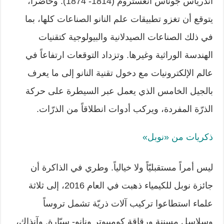
آندرياس جوناس آنغستروم (1814- 1874). وحاضراً،
يتوقع أن تغزو تطبيقات علم النانو الصناعات كلها، بما
في ذلك الصناعات الصيدلانية والبيولوجية كتقنيات
الهندسة الوراثية وغيرها. وتزداد التوقعات ارتفاعاً في
عالم الإلكترونيات مع دخول تقنية النانو إلى ما يعرف
بالجيل الخامس الذي يعمل عبر السيطرة على حركة
الذرّة المفردة، ويركب أدوات انطلاقاً من الذرّات.
ذكريات من «نوبل»
ليس أمراً مستقبليّاً ولا خيالياً. وطري في الذاكرة أن
جائزة نوبل للكيمياء ذهبت في العام 2016، إلى ثلاثة
علماء استطاعوا تركيب آلات ذريّة تشمل تروساً
وسلاسل مسننة ورقاقة كومبيوتر ونانو- سيّارة. وآنذاك،