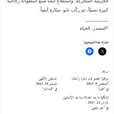
الجزيئيّة المتحركة. واستطاع أيضاً صنع أسطوانة زجاجيّة
كبيرة نسبيّاً، ثم ركّب نانو- سيّارة أيضاً.
_________
*المصدر: الحياة
شارك هذا الموضوع:
مرتبط
موناليزا بحجم ثلث شعرة رأسك!
المستقبل الأقصى
أغسطس 9, 2013
ديسمبر 16, 2013
في "فنون"
في "قراءات"
إشكالية ما بعد الحداثة وما بعد الإنسانيين
مارس 22, 2017
في "خبر رئيسي"