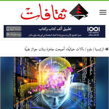
الرئيسية
/
علوم
/
«آلات خياليّة» أصبحت جاهزة ونالت جوائز علميّة