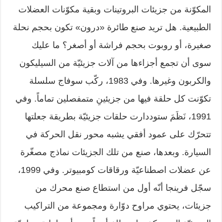
المكوّنة من جزيئات البروتينات وبقية مكوّنات العضلات
الطبيعية. هل تريد صنع طائرة «درون» تكون بحجم نحلة
صغيرة، أو روبوت بحجم فراشة أو أصغر؟ ما عليك
سوى أن تجمع أجزاءها من آلات جزيئيّة من السيليكون
والكربون وغيرها. وفي 1983، ركّب سوفاج سلسلة
تكوّنت كل حلقة فيها من جزيئينِ متمفصلين تماماً. وفي
1991، نَظَمَ ستوددارت حلقات جزيئيّة بطريقة جعلتها
تتحرّك على عمود أفقي يشبه محور نقل الحركة في
السيارة. وبعدها، صنع من تلك الجزيئات نماذج مصغّرة
عن عضلات اصطناعيّة ورقاقات كومبيوتر. وفي 1999،
سجّل فرينجا أنّه أول من استطاع صنع محرك من
جزيئات، يحتوي مراوح دوّارة ومجموعة من التراكيب