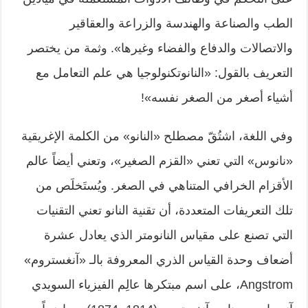
الطب والصناعة والهندسة والزراعة والعقاقير
والاتصالات والدفاع والفضاء وغيرها». وثمة من يختصر
التعريف بالقول: «النانوتكنولوجيا هي علم التعامل مع
أشياء أصغر من الصغر نفسه»!
وفي اللغة، اشتُقّ مصطلح «النانو» من الكلمة الإغريقية
«نانوس» التي تعني «القزم الصغير»، وتعني أيضاً عالم
الأقزام الخرافي المتناهي في الصغر. ويُستَخلَص من
تلك التعريفات المتعددة، أن تقنية النانو تعني التقنيات
التي تصنع على مقياس النانومتر الذي يعادل عشرة
أضعاف وحدة القياس الذري المعروفة بالـ «آنغستروم»
Angstrom، على اسم مبتكرها عالِم الفيزياء السويدي