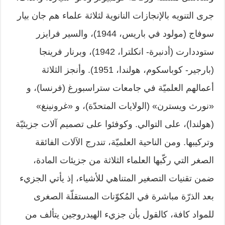
جرى التنويه بالإنجازات النانوية لثلاثة علماء هم جان بيار
سوفاج (مولود في باريس، 1944)، والسير فرايزر
ستوددارت (أدنبرة- انكلترا، 1942)، وبرنار فرينجا
(بارجير- كوباسكوم، هولندا، 1951). وأنجز الثلاثة
أعمالهم العلميّة في جامعات ستراسبورغ (فرنسا)، و
«نورث ويسترن» (الولايات المتحدّة)، و «غرونينغ»
(هولندا)، على التوالي. وكوفئوا على تصميم آلات جزيئيّة
وتركيبها. ومن الناحية العلميّة، تندرج الآلات الفائقة
الصغر التي ركّبها العلماء الثلاثة من جزيئات المادة،
ضمن تقنيات التصغير المتناهي للأشياء، إذ يأتي الجزيء
بعد الذرّة مباشرة في المُكوّنات المستقلّة الصغرى
للمواد كافة، كالقول بأن جزيء الهيدروجين يتألف من