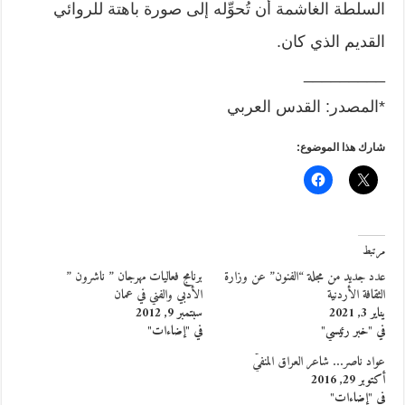
السلطة الغاشمة أن تُحوِّله إلى صورة باهتة للروائي
القديم الذي كان.
_________
*المصدر: القدس العربي
شارك هذا الموضوع:
مرتبط
عدد جديد من مجلة “الفنون” عن وزارة
برنامج فعاليات مهرجان ” ناشرون ”
الثقافة الأردنية
الأدبي والفني في عمان
يناير 3, 2021
سبتمبر 9, 2012
في "خبر رئيسي"
في "إضاءات"
عواد ناصر… شاعر العراق المنفيّ
أكتوبر 29, 2016
في "إضاءات"