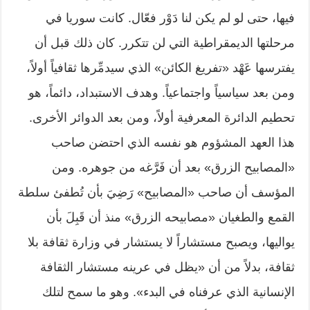
فيها، حتى لو لم يكن لنا دَوْر فعّال. كانت سوريا في
مرحلتها الديمقراطية التي لن تتكرر. كان ذلك قبل أن
يفترسها عَهْد «تفريغ الكائن» الذي سيدمِّرها ثقافياً أولاً،
ومن بعد سياسياً واجتماعياً. وهدف الاستبداد، دائماً، هو
تحطيم الدائرة المعرفية أولاً، ومن بعد الدوائر الأخرى.
هذا العهد المشؤوم هو نفسه الذي احتضن صاحب
«المصابيح الزرق» بعد أن فَرَّغه من جوهره. ومن
المؤسف أن صاحب «المصابيح» رَضِيَ بأن تُطفئ سلطة
القمع والطغيان «مصابيحه الزرق» منذ أن قَبِلَ بأن
يواليها، ويصبح مستشاراً لا يستشار في وزارة ثقافة بلا
ثقافة، بدلاً من أن «يظل في عرينه مستشار الثقافة
الإنسانية الذي عرفناه في البدء». وهو ما سمح لتلك