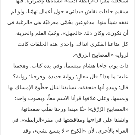
سنجعله مقراً لـ«رابطة أدبيّة» أنشأناها بإصرارنا. فيها
سنقيم حلقات نقاش «بدائي» حول أعمال تهمّنا، ولو لم
نفقه شيئاً منها، مدفوعين بحُمّى معرفيّة هي «الرغبة في
أن نكون». وكان ذلك «الجهل»، وحُبّ العلم والحرية،
كل متاعنا الفكري آنذاك. وإحدى هذه الحلقات كانت
لرواية «المصابيح الزرق».
ذات يوم، جاءنا هشام مبتسماً، وفي يده كتاب. وهجمنا
عليه: ما هذا؟ قال بتعالٍ: رواية جديدة. وفرحنا: رواية؟
قال: ويبدو أنها «تحفة». تسابقنا لننال حظْوة الإمساك بها
ولمسها. وعلى غلافها قرأنا الاسم معاً، وبصوت واحد:
«المصابيح الزُرْق»! حنّا مينه! ورحنا نقلِّب صفحاتها،
واتفقنا على قراءتها ومناقشتها في مقر«الرابطة». في
العراء بالأحرى، لأن «الكوخ » لا يتسع لشيء، وقد