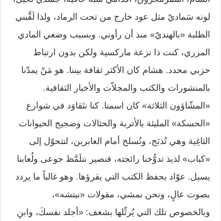
لونه سَماديّ مثل عود خارج من تحت الرماد، ولذا لَقَّبني
الطلبة «بالهنديّ» منذ أن رأوني. وبسبب وضعي المادي
المزري، كنت ذا نزعة ماركسية ولكن بدون ارتباط
حزبي محدد. هشام كان الأكثر ثقافة بيننا. هو مَنْ يمدّنا
بالمنشورات والكتب والمجلاّت والأخبار الثقافية.
«المشّاؤون الثلاثة» كان اسمنا. كنا نتَقاوَد في شوارع
«الحسكة» المليئة بالأتربة والحثالات وضجيج الحيوانات
الثاغِية وهي تُذبَح، وتُسلخ أمام العابرين، لتتحوّل إلى
«كباب» لذيذ تدوُّخنا رائحته، فنصير نتلَمَّظ جوعى ولُعابنا
يسيل. عوّاد يحفظ الكتب التي يقرؤها. وهو غالباً ما يردد
بصوت عالٍ، ونحن نمشي، مقولات «نيتشه»،
وبالخصوص تلك التي يُرتِّلها بشغف: «أجلد نفسكَ، وابنِ