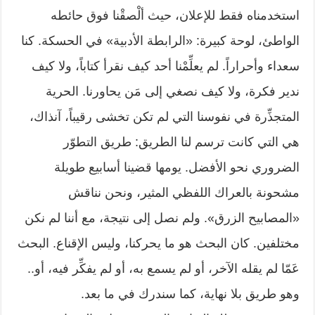
استخدمناه فقط للإعلان، حيث ألْصقْنا فوق حائطه
الواطئ، لوحة كبيرة: «الرابطة الأدبية» في الحسكة. كنا
سعداء وأحراراً. لم يعلِّمْنا أحد كيف نقرأ كتاباً، ولا كيف
ندير فكرة، ولا كيف نصغي إلى مَن يحاورنا. الحرية
المتجذِّرة في نفوسنا التي لم تكن تخشى رقيباً، آنذاك،
هي التي كانت ترسم لنا الطريق: طريق التطوّر
الضروري نحو الأفضل. يومها قضينا أسابيع طويلة
مشحونة بالعراك اللفظي المثير، ونحن نناقش
«المصابيح الزرق». ولم نصل إلى نتيجة، مع أننا لم نكن
مختلفين. كان البحث هو ما يحركنا، وليس الإقناع. البحث
عَمّا لم يقله الآخر، أو لم يسمع به، أو لم يفكِّر فيه، أو..
وهو طريق بلا نهاية، كما سندرك في ما بعد.