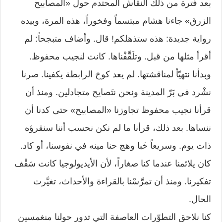
بعد فترة من ذلك النقاش المحتدم حول «المصابيح
الزرق» جاءنا هشام مبتسماً وفخوراً، هذه المرة، وبيده
رواية جديدة: هذه ستذهلكم! قال. وأضاف متبجحاً: لم
أقرأ مثلها من قبل. وتلَقَّفْناها. كانت لنجيب محفوظ.
وبدأنا نتهيّأ لمناقشتها. لم يعد كوخ الرابطة يكفينا. صرنا
نشْرد في بَرّ المدينة ونحن نتَصايح متجادلين. ومنذ أن
قرأنا نجيب محفوظ تجاوزنا «المصابيح» حتى كدنا أن
ننساها. بعد ذلك، قرأنا ما لم نكن نحسب أننا سنقرؤه
ذات يوم. وسريعاً خَبا وهج حنا مينه في نفوسنا، أو كاد.
كان يلائمنا عندما كنا صغاراً، لأن الأيديولوجيا كانت سَقْف
تفكيرنا. ومنذ أن تمرَّسْنا بالقراءة والأحداث، تغيَّرت
الحال.
كنا نلاحق التطوّرات العاصفة التي تدور حولنا منغمسين