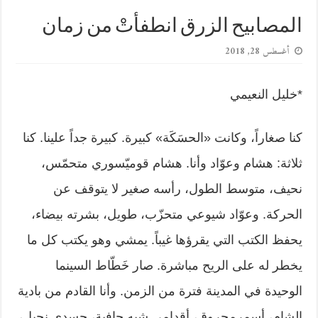
المصابيح الزرق انطفأتْ من زمان
أغسطس 28, 2018
*خليل النعيمي
كنا صغاراً، وكانت «الحسَكَة» كبيرة. كبيرة جداً علينا. كنا
ثلاثة: هشام وعوّاد وأنا. هشام قوميّسوري متحمّس،
نحيف، متوسط الطول، رأسه صغير لا يتوقف عن
الحركة. وعوّاد شيوعي متحزّب، طويل، بشرته بيضاء،
يحفظ الكتب التي يقرؤها غيباً. يمشي وهو يكتب كل ما
يخطر له على الريح مباشرة. صار خَطّاط السينما
الوحيدة في المدينة فترة من الزمن. وأنا القادم من بادية
الشام، أسمرمحروق، أقدامي شبه حافية، جسدي نحيل،