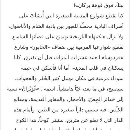
بيتكَ فوق فوهة بركان»!
كنا نقطع شوارع المدينة الصغيرة التي أُنشأتْ على
أطراف البادية محطّة للعبور بين بادية الشام والأناضول،
ولا تزال «ثكنتها» التاريخية تهيمن على فضائها الشاسع.
نقطع شوارعها المرمية بين ضفاف «الخابور» وشارع
«فردوسا» العتيد عشرات المرات قبل أن نفترق. كانا
يسكنان في قلب المدينة، أما أنا فأسكن في خيمة
سوداء مرمية في مكان مهمل كثير الحُفَر والفجوات.
سيصبح، في ما بعد، حَيّاً هامشياً، اسمه : «غُوَيْرانْ» نسبة
إلى حَفائر الجِصّ، والأحجار، والمغاور القديمة، ومقالع
الكِلْس. فيه سنبني داراً صغيرة من الطين. وأمام هذه
الدار التي لا تعلو عن مترين، سنبني كوخاً. هذا الكوخ