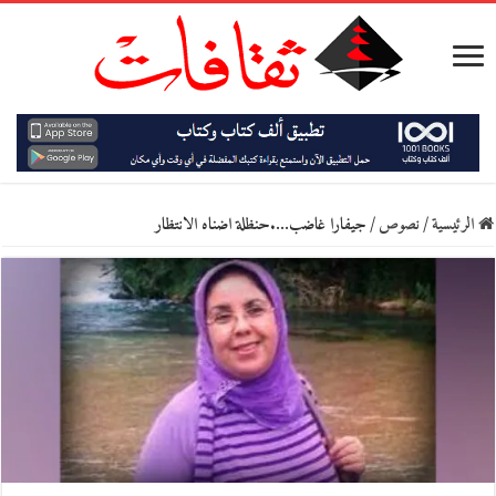
الرئيسية
/
نصوص
/
جيفارا غاضب….حنظلة اضناه الانتظار