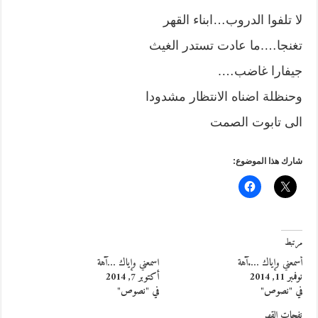
لا تلفوا الدروب…ابناء القهر
تغنجا….ما عادت تستدر الغيث
جيفارا غاضب….
وحنظلة اضناه الانتظار مشدودا
الى تابوت الصمت
شارك هذا الموضوع:
مرتبط
أسمعني وإياك ….آهة
اسمعني وإياك …آهة
نوفمبر 11, 2014
أكتوبر 7, 2014
في "نصوص"
في "نصوص"
نفحات القهر