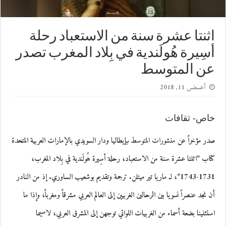
اثنتا عشرة سنة من الاستعباد رحلة
أسِيرة هُولَندية في بِلاد المغرب تصدر
عن المتوسط
أغسطس 11, 2018
خاص- ثقافات
صدر مؤخراً عن
منشورات المتوسط
بإيطاليا و
دار السويدي
بالإمارات العربية المتحدة
كتاب “
اثنتا عشرة سنة من الاستعباد، رحلة أسِيرة هُولَندية في بِلاد المغرب،
1731-1743
“، لـ
ماريا تير ميتلن
. ترجمة وتقديم
بوشعيب الساوري
. إذ من النادر
أن نجد عنصراً نسويا بين الرحالين الغربيين إلى العالم العربي مشرقاً ومغرباً، وإذا ما
استثنينا بضعة أسماء من الغربيات اللواتي توجهن إلى المشرق العربي، لاسيما