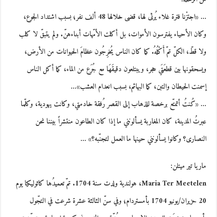
… «اجتزْنا فترة غلاء يُرثى لها، قضى خلالها 48 ألف نفر؛ بسبب اشتداد الجوع،
وكان الأحياء يفترسون الأموات، بل أكلت الأمّهات أبناءهنّ. ولم يتبقّ لا كلب
ولا قطّ، الكلّ تمّ أَكْلُهُ. كما كان الناس يُخرِجُون عظامَ الحيوانات من الأرض،
ويسحقونها بين قطعَتَي حجر، ويبتلعون دقيقَهَا مع جُرَع من الماء، كما أكل الناس
إسمنت الحيطان والتبن، كما البهائم، بسبب انعدام العشب»…
… «كُنتُ أتمتّع برخصة للذهاب إلى القصر رُفقة خادمتي، وكانت يهودية، وكلّما
عبرتُ المدينة، كان المغاربة يسألونني ما إذا كان الطاعون منتشراً بيننا نحن
النصارى؟ وكانوا يسألونني حينها ما العمل لتجنّبه؟» …
ماريا تير ميتلن:
Maria Ter Meetelen
، هولندية ولدت سنة 1704. تمّ تعميدُها كاثوليكيا يوم
20 حزيران/يونيو 1704 بأمستردام؛ وفي سنّ الثالثة عشرة شرعت في التجّول