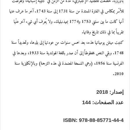
بأوروبا. خضعَت للتجنيد الإجباري، مُدّة من الزمن في كتيبة إسبانية، وتعرّضت
للأسْر بمكناس في الفترة الممتدة من سنة 1731 إلى سنة 1743. آخر ما عرف عنها
أنها كانت ما بين سنتي 1753 و1774 بميدنبليك. ولا يُعرف أي شيء آخر عنْها
تقريباً بما في ذلك تاريخ وفاتها.
كتبت ميتلن يومياتها هذه، بعد خمس سنوات من عودتها إلى بلدها، وتحديداً سنة
1748. وبقي النص مخطوطاً إلى أن صدر باللغة الهولندية سنة 1933، وبعدها في
الفرنسية سنة 1956، (وهي النسخة المعتمدة في هذه الترجمة) وبالإنكليزية سنة
2010.
إصدار: 2018
عدد الصفحات: 144
ISBN: 978-88-85771-44-4