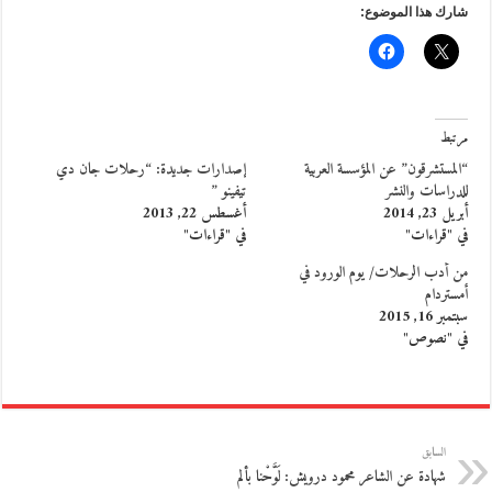
شارك هذا الموضوع:
مرتبط
“المستشرقون” عن المؤسسة العربية
إصدارات جديدة: “رحلات جان دي
للدراسات والنشر
تيفينو ”
أبريل 23, 2014
أغسطس 22, 2013
في "قراءات"
في "قراءات"
من أدب الرحلات/ يوم الورود في
أمستردام
سبتمبر 16, 2015
في "نصوص"
السابق
شهادة عن الشاعر محمود درويش: لَوَّحْنا بألم