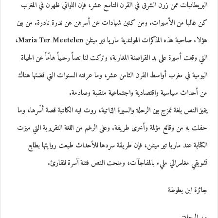
البريطانيات ممن زرن الشرق في القرن التاسع عشر، فإن اللواتي ظهرن في المغرب
كن غالبا من الأسيرات. ومن كتبن شهادات عن أسرهن هن ندرة نادرة. من بين
هؤلاء صاحبة هذه المذكرات الهولندية ماريا تير ميتلن Maria Ter Meetelen،
التي وقعت أسيرة على يد القراصنة المغاربة، وتركت لنا نصاً رحلياً هامّاً عن الحياة
اليومية في مغرب أواسط القرن الثامن عشر، وما عرفته السنوات التي قضتها هناك
من أحداث سياسية واقتصادية واجتماعية متقلبة وصادمة.
يتميز النص بلغة تمزج بين الرحلة والسيرة الذاتية، روت فيه الكاتبة قصة أسْرها، وما
حفلت به من وقائع مؤلمة وأخرى طريفة. وعلى الرغم من اللغة التقريرية التي ميزت
الكتابة عند ماريا تير ميتلن، فإن طريقة سردها للأحداث طبعت روايتها بطابع
تشويقي مغامراتي مليء بالمفاجآت، ومنحت النص فتنة آسرة للقارئ.
جائزة ابن بطوطة
من الرحلة: