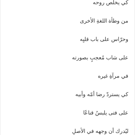
كي يخلّص روحه
من وطأة اللغةِ الأخرى
وحرّاس على باب قليِه
على شاب مُعجبٍ بصورته
في مرآةِ غيره
كي يستردّ رضا أمّه وأبيه
على فتى يلبسُ قناعًا
ليُدرك أن وجهه في الأصلِ