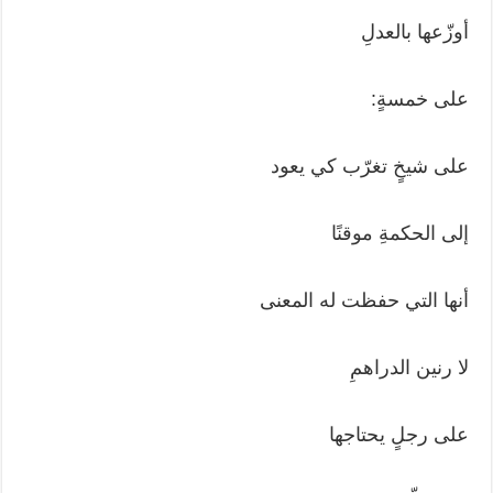
أوزّعها بالعدلِ
على خمسةٍ:
على شيخٍ تغرّب كي يعود
إلى الحكمةِ موقنًا
أنها التي حفظت له المعنى
لا رنين الدراهمِ
على رجلٍ يحتاجها