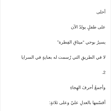
أحلى
على طفلٍ يولدُ الآن
يسيرُ بوحي “ميثاقِ الفِطرة”
لا في الطريقِ التي رُسمت له بعنايةٍ في السرايا
2.
وأجمعُ أحرفَ الهِجاءِ
أقسّمها بالعدلِ عليّ وعلى ثلاثةٍ: