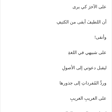
على الآخرَ كي يرى
أن اللطيفَ أبقى من الكثيفِ
وأنقى!
على شبيهي في اللغةِ
ليقبل دعوتي إلى الأصولِ
وردِّ المُفرداتِ إلى جذورها
على الغريبِ الغريبِ