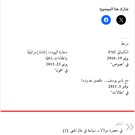
شارك هذا الموضوع:
مرتبط
الكسالى الثلاثة
«حارة اليهود»: إشادة إسرائيليّة
يوليو 19, 2016
وانتقادات بالجملة
في "نصوص"
يونيو 23, 2015
في "فنون"
مع باسم يوسف… «للصبر حدود»!
نوفمبر 5, 2013
في "مقالات"
السابق
في حضرة مولانا .. سياحة في عالم المعنى (2)