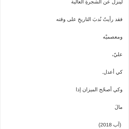
لينزل عن الشجرةِ العالية
فقد رأيتُ نُدبَ التاريخِ على وقته
ومعصميْه
عليّ،
كي أعدل.
وكي أصحّح الميزان إذا
مالَ
(آب 2018)