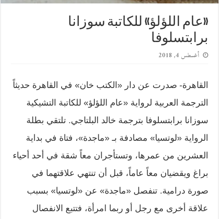
«عام اللؤلؤ» للكاتبة سوزانا
برابتسلوفا
أغسطس 4, 2018
القاهرة- صدرت عن دار «الكتب خان» في القاهرة حديثاً
الترجمة العربية لرواية «عام اللؤلؤ» للكاتبة التشيكية
سوزانا برابتسلوفا بترجمة خالد البلتاجي. تلتقي بطلة
الرواية «لوتسيا» مصادفة بـ «ماجدة»، فتاة في بداية
العشرين من عمرها، وتستأجران معاً شقة في أحد أحياء
براغ ويقضيان معاً عاماً، قبل أن تنتهي علاقتهما في
صورة درامية. تنفصل «ماجدة» عن «لوتسيا» بسبب
علاقة أخرى مع رجل أو ربما امرأة، فتتبع الانفصال