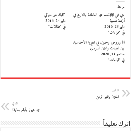
مرتبط
«في فمي لؤلؤة».. حجر العاطفة والتاريخ في
كتابك غير حياتي
أزمنة منسية
مايو 24, 2016
مايو 23, 2016
في "مقالات"
في "قراءات"
أنا وروحي وحنين: في الهويّة الأجناسيّة:
بين العتبات والمتن السّرديّ
سبتمبر 13, 2020
في "قراءات"
السابق
الحزن وشجو الزمن
التالي
تيد هيوز وأيام بنغالية!
اترك تعليقاً