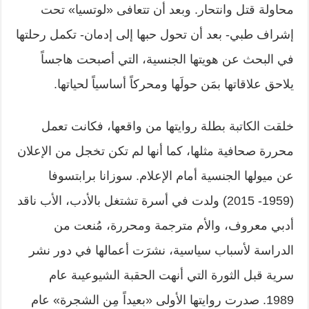
محاولة قتل وانتحار. وبعد أن تتعافى «لوتسيا» تحت
إشراف طبي- بعد أن تحول حبها إلى إدمان- تكمل رحلتها
في البحث عن هويتها الجنسية، التي أصبحت هاجساً
يلاحق علاقاتها بمَن حولَها ومحركاً أساسياً لحياتها.
خلقت الكاتبة بطلة روايتها من واقعها، فكانت تعمل
محررة صحافية مثلها، كما أنها لم تكن تخجل من الإعلان
عن ميولها الجنسية أمام الإعلام. سوزانا برابتسوفا
(1959- 2015) ولدت في أسرة تشتغل بالأدب، الأب ناقد
أدبي معروف، والأم مترجمة ومحررة، مُنعت من
الدراسة لأسباب سياسية، نشرَت أعمالها في دور نشر
سرية قبل الثورة التي أنهت الحقبة الشيوعيىة عام
1989. صدرت روايتها الأولى «بعيداً مِن الشجرة» عام