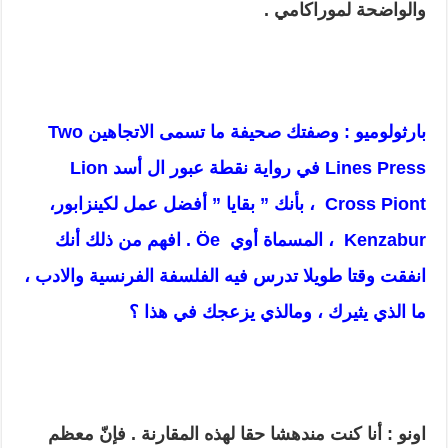
والواضحة لموراكامي .
بارثولوميو : وصفتك صحيفة ما تسمى الاتجاهين
Two
Lines Press
في رواية نقطة عبور ال أسد
Lion
t
Cross Pion
، بأنك ” بقايا ” أفضل عمل لكينزابور،
Kenzabur
،
المسماة أوي
Öe
.
افهم من ذلك أنك
انفقت وقتا طويلا تدرس فيه الفلسفة الفرنسية والادب ،
ما الذي يثيرك ، ومالذي يزعجك في هذا ؟
اونو : أنا كنت مندهشا حقا لهذه المقارنة . فإنّ معظم