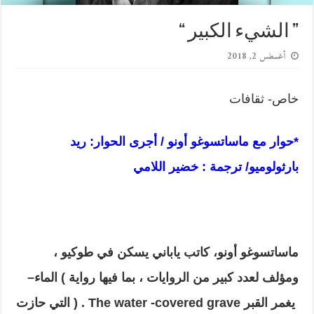
” الشيء الكبير “
أغسطس 2, 2018
خاص- ثقافات
*حوار مع ماساتسوغو أونو /
أ
جرى الحوار: ريد
بارثولوميو/
ترجمة : خضير اللامي
ماساتسوغو أونو، كاتب ياباني يسكن في طوكيو ،
ومؤلف لعدد كبير من الروايات ، بما فيها رواية
)
الماء
–
يغمر القبر
The water -covered grave .
(
التي حازت