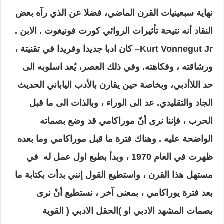
نهاية سبعينيات القرن الماضي، فضلا عن الذي رآه بعض
النقاد أنه نتيحة تأثيرات الروائي كورت فونيغوت . الابن .
Kurt Vonnegut Jr
– كان ادبا جديدا وفريدا في تقنيتة ،
ورشاقته ، وفكاهته. وفي ذلك العصر، يُعد اسلوبه الى
حد اللاأدبي، وبخاصة حين يقارن بالأدب الياباني الحديث
الجاد
والتقليدي. عد الى الوراء ، وبالذات الى ما قبل
الحرب ، فإننا نرى أنّ موراكامي قد وضع بصماته
الواضحة عليه . وهناك فترة ما قبل موراكامي وما بعده
ظهرت في العام 1970 ، وبدأ بطبع اول عمل له في
مستهل هذا القرن ، واستطيع القول إنني بدأت بكتابة ما
بعد فترة يوراكامي ، بمعنى آخر ، نستطيع أنْ نرى
بصمات المشهد الادبي او
)
الحقل الادبي
(
القوية