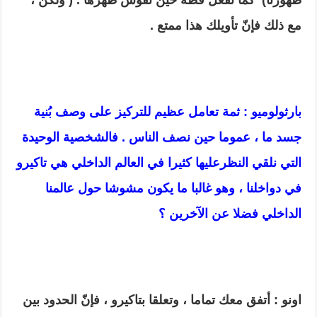
ظهورنا
)
كما تفعل قطة حين تقوّس ظهرها .
(
ولكن ،
مع ذلك فإنّ
تأويلك هذا ممتع .
بارثولوميو : ثمة تعامل عظيم للتركيز على وصف بُنية
جسد ما ، عموما حين نصف الناس . فالشخصية الوحيدة
التي نلقي النظرعليها كثيرا في العالم الداخلي هي تاكيرو
في دواخلنا ، وهو غالبا ما يكون مشوشا حول عالمنا
الداخلي فضلا عن الآخرين ؟
اونو : أتفق معك تماما ، وتعلقا بتاكيرو ، فإنّ الحدود بين