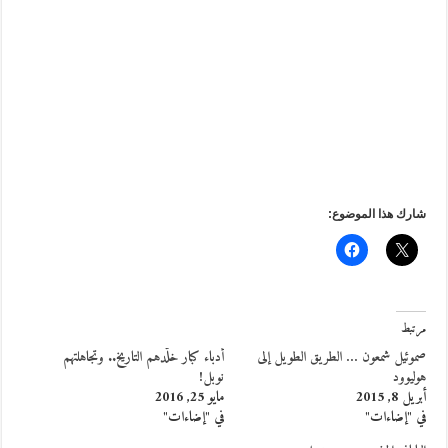
شارك هذا الموضوع:
مرتبط
صموئيل شمعون … الطريق الطويل إلى
أدباء كبار خلّدهم التاريخ.. وتجاهلتهم
هوليوود
نوبل!
أبريل 8, 2015
مايو 25, 2016
في "إضاءات"
في "إضاءات"