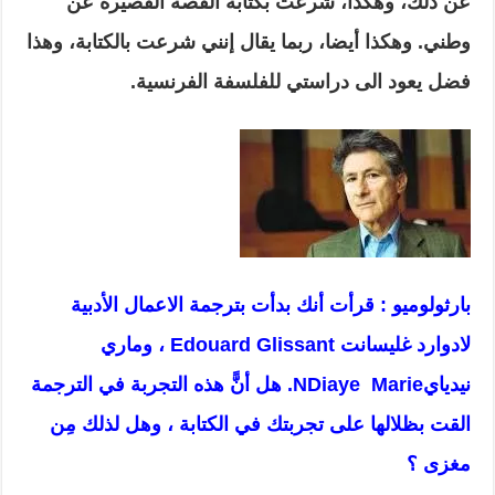
عن ذلك، وهكذا، شرعت بكتابة القصة القصيرة عن
وطني. وهكذا أيضا، ربما يقال إنني شرعت بالكتابة، وهذا
فضل يعود الى دراستي للفلسفة الفرنسية.
بارثولوميو : قرأت أنك بدأت بترجمة الاعمال الأدبية
لادوارد غليسانت
Edouard Glissant
، وماري
نيدياي
Marie
NDiaye
. هل أنًّ هذه التجربة في الترجمة
القت بظلالها على تجربتك في الكتابة ، وهل لذلك مِن
مغزى ؟