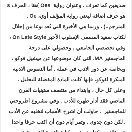
صديقين كما تعرف ، وعنوان رواية
es
Ö
)
هنا ، الحرف
s
هو حرف اضافة ليعني رواية المؤلف أوي،
Öe
.
المترجم
..
(
،
وربما هي الأخيرة التي تُعد نوعا من إجلال
لكتاب سعيد المسمى الإسلوب الأخير
On Late Style
،
وفي تخصصي الجامعي ، وحصولي على درجة
الماجستير
MA
، التي كان موضوعها عن ميشيل فوكو ،
وبخاصة عن دور الادب في عمله . أما النصوص الادبية
المبكرة لفوكو، فإنها كانت المادة المفضلة للتحليل .
وعلى كل حال ، وابتداء من منتصف ستينيات القرن
الماضي فقد أدار ظهره للأدب . وفي مشروع اطروحتي
للماجستير
، حاولت أن اشرح الأسباب لتخليه عن الأدب
. لكن
دون جدوى . وتمر أيام دون أن اكتب حرفا واحدا