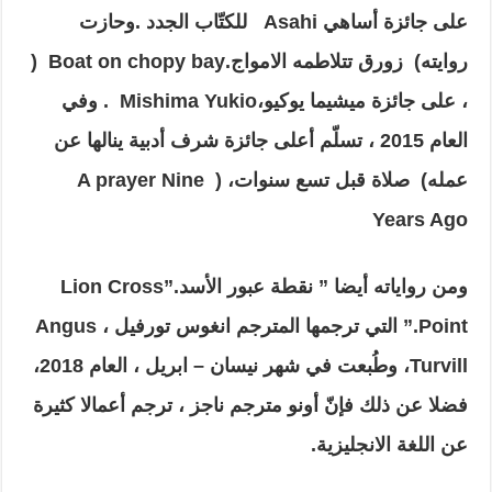
على جائزة أساهي
Asahi
للكتّاب الجدد .وحازت
روايته
)
زورق تتلاطمه الامواج.
Boat on chopy bay
(
، على جائزة ميشيما يوكيو،
Mishima Yukio
.
وفي
العام 2015
، تسلّم
أعلى جائزة شرف أدبية ينالها عن
عمله
)
صلاة قبل تسع سنوات،
( A prayer Nine
Years Ago
ومن رواياته
أيضا ” نقطة عبور الأسد.”
Lion Cross
Point
.” التي ترجمها المترجم انغوس تورفيل ،
Angus
Turvill
، وطُبعت في شهر نيسان – ابريل ، العام 2018،
فضلا عن ذلك فإنّ أونو مترجم ناجز ، ترجم أعمالا كثيرة
عن اللغة الانجليزية.