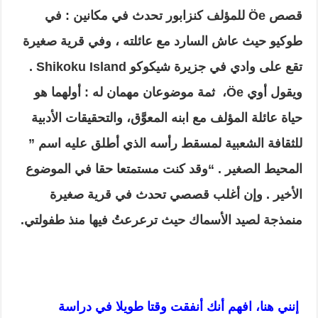
قصص
Öe
للمؤلف كنزابور تحدث في مكانين : في
طوكيو حيث عاش السارد مع عائلته ، وفي قرية صغيرة
تقع على وادي في جزيرة شيكوكو
Shikoku Island
.
ويقول أوي
Öe
، ثمة موضوعان مهمان له : أولهما هو
حياة عائلة المؤلف مع ابنه المعوَّق، والتحقيقات الأدبية
للثقافة الشعبية لمسقط رأسه الذي أطلق عليه اسم ”
المحيط الصغير . “وقد كنت مستمتعا حقا في الموضوع
الأخير . وإن أغلب قصصي تحدث في قرية صغيرة
منمذجة لصيد الأسماك حيث ترعرعتُ فيها منذ طفولتي.
إنني هنا، افهم أنك أنفقت وقتا طويلا في دراسة