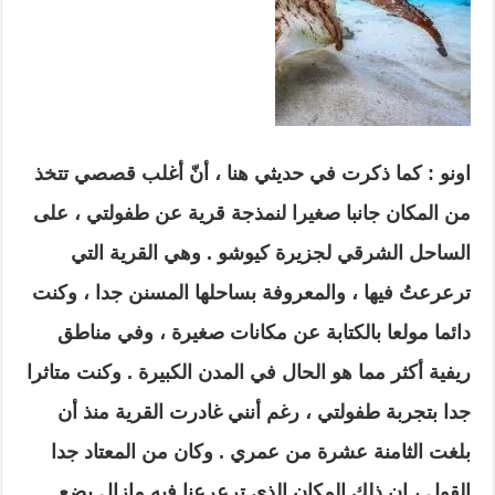
اونو : كما ذكرت في حديثي هنا ، أنّ أغلب قصصي تتخذ
من المكان جانبا صغيرا لنمذجة قرية عن طفولتي ، على
الساحل الشرقي لجزيرة كيوشو . وهي القرية التي
ترعرعتُ فيها ، والمعروفة بساحلها المسنن جدا ، وكنت
دائما مولعا بالكتابة عن مكانات صغيرة ، وفي مناطق
ريفية أكثر مما هو الحال في المدن الكبيرة . وكنت متاثرا
جدا بتجربة طفولتي ، رغم أنني غادرت القرية منذ أن
بلغت الثامنة عشرة من عمري . وكان من المعتاد جدا
القول ، إن ذلك المكان الذي ترعرعنا فيه مازال يضع