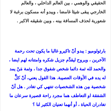
الحقيقي والوهمي ، بين العالم الداخلي ، والعالم
الخارجي يبقى شيئا غامضا ، ويبدو أنه مسكون برغبة لا
شعورية لحذف المسافة بينه ، وبين شقيقه الاكبر .
بارثولوميو : يبدو أنّ تاكيرو غالبا ما يكون تحت رحمة
الآخرين ، ويروح ليقدِّم جزيل شكره وامتنانه لهم ايضا ،
والحمد لله ثمة دائما شخص
شفوق جدا ، وثمة مَنْ يمد
له يده في الأوقات العصيبة. هذا القول يعني، أنّ كلًّ
شخصية مِن هذه الشخصيات تنتهي كي تغادر . هل أنّ
الشفقة او التعاطف هما مجرد راحة قصيرة سرعان ما
تغادران الحياة ، أو أنهما تعنيان الكثير لنا ؟