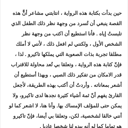
حين بدأت بكتابة هذه الرواية ، انتابتني مشاعر أنًّ هذه
القصة ينبغي أن تُسرد من وجهة نظر ذلك الطفل الذي
تلبستُ إياه . فأنا استطيع أن اكتب من وجهة نظر
الشخص الأول ، ولكنني لم افعل ذلك ، لأنني لا أملك
مطلقا تجربة بذات الصعوبة التي يملكها تاكيرو . لذا ،
فإنّ كتابة هذه الرواية ، وتعلقا بي تُعد محاولة للاقتراب
قدر الامكان من تفكير ذلك الصبي ، وبهذا أستطيع أن
أشعر بمعاناته . وأردتُ أن أكتب بهذه الطريقة، لأجعل
القارئ يفهم أنّ ثمة أشياء كثيرة نجدها لدى تاكيرو، ولا
يمكن حتى للمؤلف الإمساك بها. وأنا هنا، لا اشعر كما لو
أنني خالقا لشخصية، لكن، وتعلقا بي أيضا، فإنّ تاكيرو
هو تماما كما لو أنه يبدو لنا شخصا عاديا .