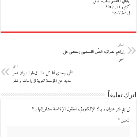
الياباني المنفصم وعبء نوبل
أكتوبر 11, 2017
في "مقالات"
السابق
إبراهيم نصرالله: النصُ الفلسطيني يستعصي على
المحو
التالي
“ألي وحدي أنا كل هذا الدمار” ديوان شعر
جديد عن المؤسسة العربية للدراسات والنشر
اترك تعليقاً
لن يتم نشر عنوان بريدك الإلكتروني.
الحقول الإلزامية مشار إليها بـ
*
التعليق
*