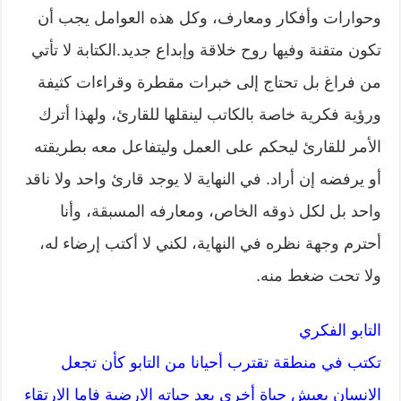
وحوارات وأفكار ومعارف، وكل هذه العوامل يجب أن
تكون متقنة وفيها روح خلاقة وإبداع جديد.الكتابة لا تأتي
من فراغ بل تحتاج إلى خبرات مقطرة وقراءات كثيفة
ورؤية فكرية خاصة بالكاتب لينقلها للقارئ، ولهذا أترك
الأمر للقارئ ليحكم على العمل وليتفاعل معه بطريقته
أو يرفضه إن أراد. في النهاية لا يوجد قارئ واحد ولا ناقد
واحد بل لكل ذوقه الخاص، ومعارفه المسبقة، وأنا
أحترم وجهة نظره في النهاية، لكني لا أكتب إرضاء له،
ولا تحت ضغط منه.
التابو الفكري
تكتب في منطقة تقترب أحيانا من التابو كأن تجعل
الانسان يعيش حياة أخرى بعد حياته الارضية فاما الارتقاء