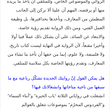
الروائي والموضوعي الخاص، وللمتلقي أن يأخذ ما يريده
منها أو يرفضه، المهم أن علينا ألا نركن إلى الجانب
المطمئن من المعارف، ونأخذها بحذافيرها، بل وظيفة
العمل الفني، ومن ذلك الرواية تقديم رؤية خاصة،
والابتعاد عن السائد، على أن يشكل ذلك عملاً فنيا أولا
وأخيرا مقنعاً، لأن الرواية في النهاية ليست كتاب تاريخ،
ولا فلسفة، ولا علوم، إنما من حقها أن تأخذ ما تشاء من
المعارف، وتقدم رؤيتها الخاصة بكل سلاسة للمتلقي.
هل يمكن القول إنّ روايتك الجديدة تشكّل رباعية مع ما
سبقها من ناحية مناخاتها وانشغالاتك فيها؟
انشغلت في رواياتي الثلاثة “باب الحيرة” و”أبناء السماء”
و”الفردوس المحرّم” بموضوعات تتعلق بالعوالم