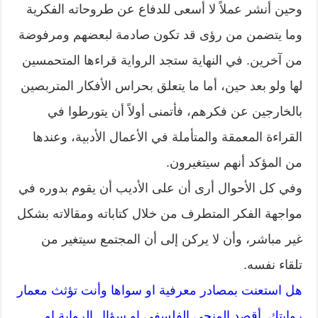
وحين أنشر عملاً لا أسعى للدفاع عن طروحاته الفكرية
وما يتضمن من رؤى قد تكون صادمة لبعضهم ومرفوضة
من آخرين. في النهاية ستجد الرواية قراءها المتحمسين
لها ولو بعد حين، أما ما يتعلق بحراس الأفكار المتربصين
بالخارجين عن فكرهم، فأتمنى أولاً أن يتورطوا في
القراءة المعمقة والمتأملة في الأعمال الأدبية، وعندها
من المؤكد أنهم سيتغيرون.
وفي كل الأحوال أرى أن على الأديب أن يقوم بدوره في
مواجهة الفكر المتطرف من خلال كتاباته ومقالاته بشكل
غير مباشر، وأن لا يركن إلى أن المجتمع سيتغير من
تلقاء نفسه.
هل استعنت بمصادر معرفية او سواها وأنت تؤثث معمار
روايتك. أقصد المنحى الفلسفي او سؤال الرواية او