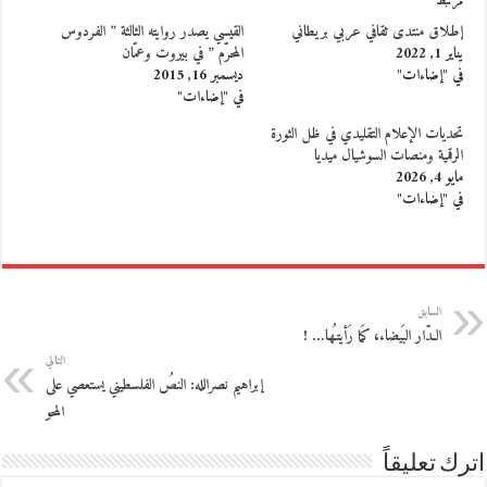
مرتبط
إطلاق منتدى ثقافي عربي بريطاني
القيسي يصدر روايته الثالثة ” الفردوس
يناير 1, 2022
المحرّم ” في بيروت وعمّان
في "إضاءات"
ديسمبر 16, 2015
في "إضاءات"
تحديات الإعلام التقليدي في ظل الثورة
الرقمية ومنصات السوشيال ميديا
مايو 4, 2026
في "إضاءات"
السابق
الـدّار البَيضاء، كمَا رَأيتـُها… !
التالي
إبراهيم نصرالله: النصُ الفلسطيني يستعصي على
المحو
اترك تعليقاً