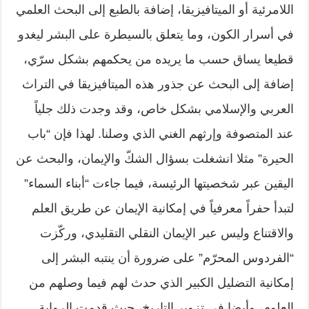
اللامرئية أو الميتافيزيقا، إضافة بالطبع إلى البحث العلمي
في أسرار الكون، وما يتعلق بالسيطرة على البشر ليغدو
قطيعا يساق حسب ما يريده من يحكمهم بشكل سرّي،
إضافة إلى البحث عن جذور هذه الميتافيزيقا في التراث
العربي والإسلامي بشكل خاص، وقد وجدت ذلك جلياً
عند المتصوفة وإرثهم الغني الذي وصلنا. لهذا فإن “باب
الحيرة” مثلا انشغلت بسؤال الشكّ والإيمان، والبحث عن
اليقين عبر شخصيتها الرئيسة، فيما جاءت “أبناء السماء”
لتبدأ حفراً معرفياً في إمكانية الإيمان عن طريق العلم
والاقتناع وليس عبر الإيمان النقلي التقليدي، وركّزت
“الفردوس المحرّم” على ضرورة أن ينتبه البشر إلى
إمكانية التضليل الكبير الذي حدث لهم فيما وصلهم من
العلوم، وأيضا في تزوير التاريخ، حيث قدمت الرواية