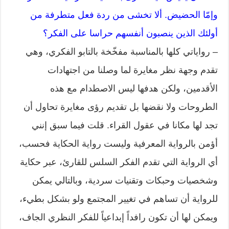
وإمّا الحضيض. ألا تخشى من ردة فعل متطرفة من
أولئك الذين ينصبون أنفسهم حراسا على الفكر؟
– رواياتي كلها بالمناسبة مفخّخة بالتابو الفكري، وهي
تقدم وجهة نظر مغايرة لما وصلنا من اجتهادات
الأقدمين، ولكن هدفها ليس الاصطدام مع هذه
الطروحات ولا نقضها بل تقديم رؤى مغايرة تحاول أن
تجد لها مكانا في عقول القراء. قلت فيما سبق إنني
أؤمن بالرواية المعرفية وليست رواية الحكاية فحسب،
أي الرواية التي تقدم الفكر السلس للقارئ، عبر حكاية
وشخصيات وحبكات وتقنيات سردية، وبالتالي يمكن
للرواية أن تساهم في تغيير المجتمع ولو بشكل بطيء،
ويمكن لها أن تكون رافداً إبداعياً للفكر النظري الجاف،