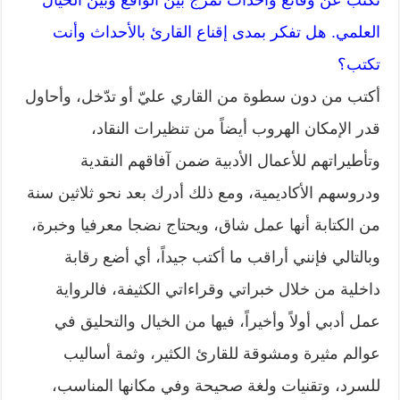
تكتب عن وقائع وأحداث تمزج بين الواقع وبين الخيال
العلمي. هل تفكر بمدى إقناع القارئ بالأحداث وأنت
تكتب؟
أكتب من دون سطوة من القاري عليّ أو تدّخل، وأحاول
قدر الإمكان الهروب أيضاً من تنظيرات النقاد،
وتأطيراتهم للأعمال الأدبية ضمن آفاقهم النقدية
ودروسهم الأكاديمية، ومع ذلك أدرك بعد نحو ثلاثين سنة
من الكتابة أنها عمل شاق، ويحتاج نضجا معرفيا وخبرة،
وبالتالي فإنني أراقب ما أكتب جيداً، أي أضع رقابة
داخلية من خلال خبراتي وقراءاتي الكثيفة، فالرواية
عمل أدبي أولاً وأخيراً، فيها من الخيال والتحليق في
عوالم مثيرة ومشوقة للقارئ الكثير، وثمة أساليب
للسرد، وتقنيات ولغة صحيحة وفي مكانها المناسب،