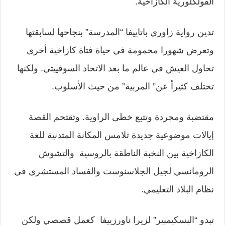
الفولكلورية الكازاخية.
تدين رواية زاوري باتاييفا “المدرسة” بنجاحها لسابقتها
وتعرض شهورا محمومة في حياة فتاة كازاخية أخرى
تحاول العيش في عالم ما بعد الاتحاد السوفييتي. ولكنها
تختلف كثيراً عن” المربية” من حيث الأسلوب.
مقتضبة ومجردة وتتبع خطى الراوية. وتقتحم القصة
إيالات موضوعية جديدة تلامس المكانة المتدنية للغة
الكازاخية بين النخبة الناطقة بالروسية والتشوش
الرومانسي لجيل الجلاسنوست والفساد المستشري في
نظام البلاد التعليمي.
تبدو “البسكيمبير” لزيرا ناورزييفا كعمل قصصي ولكن