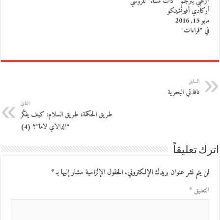
الزعبي يترجم ” ذات مساء” للروسي
أركادي أفيرتشينكو
مايو 15, 2016
في "قراءات"
السابق
نافذتي البحرية
التالي
طريق الحكمة، طريق السلام: كيف يفكّر
“الدالاي لاما”؟ (4)
اترك تعليقاً
لن يتم نشر عنوان بريدك الإلكتروني.
الحقول الإلزامية مشار إليها بـ
*
التعليق
*