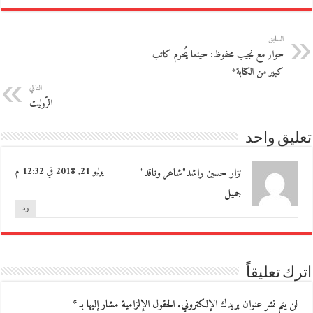
السابق
حوار مع نجيب محفوظ: حينما يُحرم كاتب
كبير من الكتابة*
التالي
الرّوليت
تعليق واحد
نزار حسين راشد"شاعر وناقد"
يوليو 21, 2018 في 12:32 م
جميل
رد
اترك تعليقاً
لن يتم نشر عنوان بريدك الإلكتروني.
الحقول الإلزامية مشار إليها بـ
*