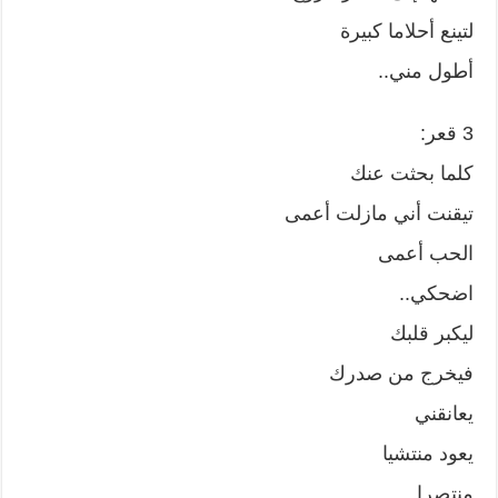
لتينع أحلاما كبيرة
أطول مني..
3 قعر:
كلما بحثت عنك
تيقنت أني مازلت أعمى
الحب أعمى
اضحكي..
ليكبر قلبك
فيخرج من صدرك
يعانقني
يعود منتشيا
منتصرا..