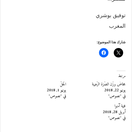
توفيق بوشري
المغرب
شارك هذا الموضوع:
مرتبط
مخاضُ وزْن الغمْزة الرّهيبة
الْحَلّ
يونيو 22, 2018
يونيو 1, 2018
في "نصوص"
في "نصوص"
فتية آمنوا
أبريل 28, 2018
في "نصوص"