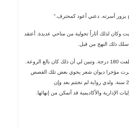
 يزور أسرته. دعني أعود كمحترف.”
 وكان لذلك أثاراً تحولية من مناحي عديدة. أعتقد
 أسلك ذلك النهج من قبل.
كنت بدأت في حقل التحرير ثم انعطفت 180 درجة. وتبين لي أن ذلك كان بالغ الروعة.
نشرت مؤخرا ديوان شعر يحوي بعض تلك القصص
العائلية وبعضها كتب قبل أكثر من 20 سنة. ولدي رواية لم تختتم بعد وإن
لإدارية والأكاديمية قد أتمكن من إنهائها.