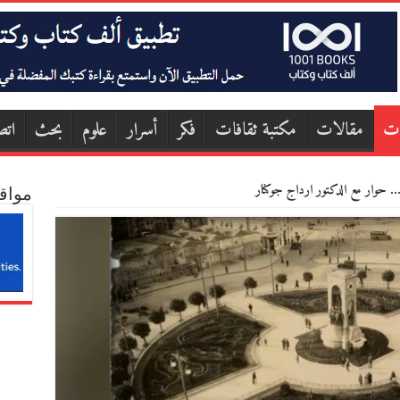
ات
مقالات
مكتبة ثقافات
فكر
أسرار
علوم
بحث
اتص
ص… حوار مع الدكتور ارداج جوكنار
مواق