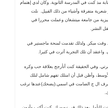
تابة مذ كنت في المدرسة الثانوية. وكان لدي إهتمام
و شعرية متفرقة وأشياء من ذلك القبيل. نلت
إنكليزية من جامعة ميتشغان وعملت محررا في
ل النشر.
 وقت مبكر. ولذلك تقدمت لمنحة ماجستير في
واعتقد أن تلك التجربة أثرت في كثيرا.
سرتي. وفي الحقيقة كنت أتأرجح بعلاقة حب وكره
لأوسط، وأظن قبل أن امتلك تفهم شامل لتلك
 حرف ال ج الصامت في اسمي.(يضحك)عندها ترغب
.
قت للتأمل بعد ذلك في نيويورك. كنت أكتب وأدون