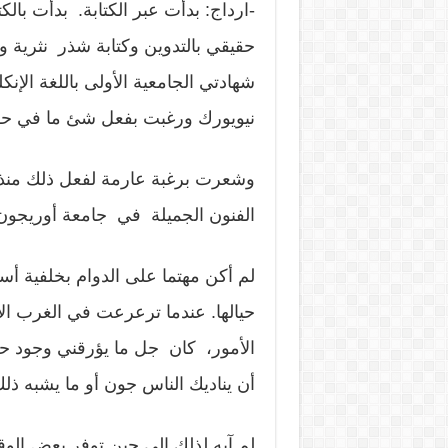
-ارداج: بدأت عبر الكتابة. بدأت بالك
حقيقي بالتدوين وكتابة شذر نثرية 
شهادتي الجامعية الأولى باللغة ال
نيويورك ورغبت بفعل شئ ما في حق
وشعرت برغبة عارمة لفعل ذلك منذ
الفنون الجميلة في جامعة أوريجون. 
لم أكن مهتما على الدوام بخلفية أ
حيالها. عندما ترعرعت في الغرب ا
الأمور، كان جل ما يؤرقني وجود
أن يناديك الناس جون أو ما يشبه ذلك
لم آبه لذلك إلى حين توفر بعض الو