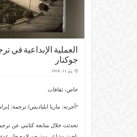
العملية الإبداعية في تر
جوكنار
يوليو 11, 2018
خاص- ثقافات
*أجرته: ماريا ايلياديس/ ترجمة: إبراه
تحدثت خلال متابعة كتابتي عن ترجمة
باحث وشاعر ومترجم لامع حاز عدة 