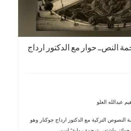
جمة النص… حوار مع الدكتور ارداج
يم عبدالله العلو
 النصوص التركية مع الدكتور ارداج جوكنار وهو
جوائز واشتهر بترجمة رواية” اسمي