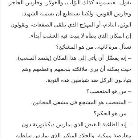
يقول.. «يسمونه كذلك البوّاب، والغولار، وحارس الحاجز،
وحارس القوس، ولكننا نستطيع أن نسميه الشهيد،
الوثن، النادم، أو المهرّج الذي يتلقى الصفعات، ويقولون
إن المكان الذي يطأه لا ينبت فيه العشب أبداً».
نسأل مرة ثانية.. من هو المشجّع؟
– إنه يفضّل أن يأتي إلى هذا المكان (يقصد الملعب)،
حيث يمكنه أن يرى ملائكته بلحمهم وعظمهم وهم
يتبادلون الركل ضد شياطين هذه النوبة.
– من هو المتعصب؟
– المتعصب هو المشجع في مشفى المجانين.
– من هو الحكم؟
– إنه الطاغية البغيض الذي يمارس ديكتاتورية دون
معارضة ممكنة، والجلاد المتكبر الذي يمارس سلطته