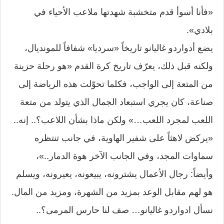
«فأنا أسوأ قدم متخشبة شهدتها ملاعب الأحياء في
بلادي».
يضع أدواردو غاليانو تاريخاً «سرديا» شفافاً للمونديال،
ولكنه قبل ذلك، يعرّف تاريخ كرة القدم «هو رحلة حزينة
من المتعة إلى الواجب، فكلما تحوّلت هذه الرياضة إلى
صناعة، كان يجري استبعاد الجمال الذي يتولد من متعة
اللعب لمجرد اللعب…» ولكن ماذا بشأن اللاعب؟.. إنه..
«يركض لاهثاً على شفير الهاوية، في جانب تنتظره
سماوات المجد، وفي الجانب الآخر هوة الدمار..»،
وأيضاً: رجال الأعمال يشترونه، يبيعونه، يعيرونه، ويسلم
هو لهم مقابل الوعد بمزيد من الشهرة، ومزيد من المال.
نسأل ادواردو غاليانو… صف لنا حارس المرمى؟..