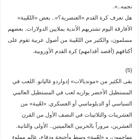
نجمه..».
هل تعرف كرة القدم «العنصرية؟».. بعض «اللعّيبة»
الأفارقة اليوم تشتريهم الأندية بملايين الدولارات. بعضهم
مسلمون، والكثير من اللعّيبة من أصول عربية تقوم على
أكتافهم (أقصد أقدامهم) كرة القدم الأوروبية.
(5)
بقى الكثير من «مونديالات» إدواردو غاليانو. اللعب في
المستطيل الأخضر يوازيه لعب في المستطيل العالمي
السياسي أو الدبلوماسي أو العسكري. «لعّيبة» من
العشرينات والثلاثينات في النصف الأول من القرن
العشرين، مروراً بالحربين العالميتين.. الأولى والثانية.
مهاجمون، و «لعّيبة» وسط وأجنحة ودفاع، عالم مملوء