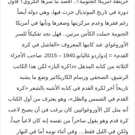
خريطة أمريكا الجنوبية؟.. أقصد ما سرها الكروي؟ فأول
دورة في تاريخ المونديال جرت فيها، وهي دولة أيضاً
رغم فقرها وعدم مركزيتها وصغرها ونأيها في أمريكا
الجنوبية حملت الكأس مرتين.. فهل نجد تفكيكاً للسر
الأوروغواي عند كاتبها المعروف «الفاشل في كرة
القدم» = إدواردو غاليانو،1940 – 2015، صاحب الأجزاء
الثلاثة من كتابه المذهل «ذاكرة النار» لكن هذا الكاتب
الرشيق، الصحفي ورسام الكاريكاتير وضع ما يشبه
تاريخاً آخر لكرة القدم في كتابه الأشبه بالشعر «كرة
القدم في الشمس والظل»، وهو يعترف من أول الكتاب
أنه مثل كل الأوروغوائيين كان يرغب في أن يصبح لاعب
كرة قدم وهو يقول ساخراً من نفسه إنه كان لاعباً جيداً،
ولكن في الليل فقط… وفي أثناء نومه أما في النهار