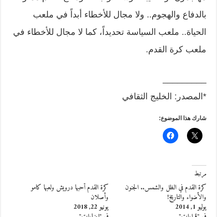
بالدفاع والهجوم.. ولا مجال للأخطاء أبداً في ملعب
الحياة.. ملعب السياسة تحديداً، كما لا مجال للأخطاء في
ملعب كرة القدم.
_________
*المصدر: الخليج الثقافي
شارك هذا الموضوع:
مرتبط
كرة القدم في الظل والشمس.. الجنون
كرة القدم أحبها درويش ولعبها كامو
والأضواء والتاريخ!
وأصلان
يوليو 1, 2014
يونيو 22, 2018
في "قراءات"
في "إضاءات"