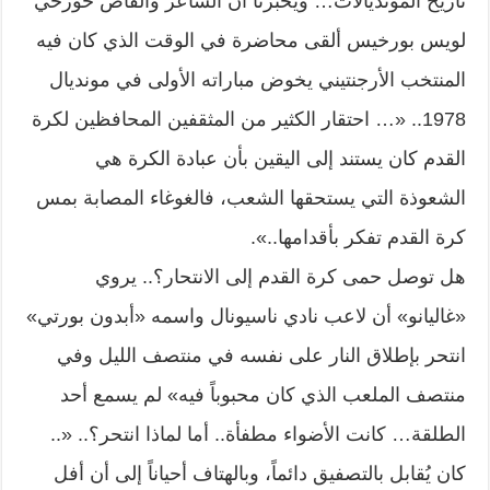
تاريخ المونديالات… ويخبرنا أن الشاعر والقاص خورخي
لويس بورخيس ألقى محاضرة في الوقت الذي كان فيه
المنتخب الأرجنتيني يخوض مباراته الأولى في مونديال
1978.. «… احتقار الكثير من المثقفين المحافظين لكرة
القدم كان يستند إلى اليقين بأن عبادة الكرة هي
الشعوذة التي يستحقها الشعب، فالغوغاء المصابة بمس
كرة القدم تفكر بأقدامها..».
هل توصل حمى كرة القدم إلى الانتحار؟.. يروي
«غاليانو» أن لاعب نادي ناسيونال واسمه «أبدون بورتي»
انتحر بإطلاق النار على نفسه في منتصف الليل وفي
منتصف الملعب الذي كان محبوباً فيه» لم يسمع أحد
الطلقة… كانت الأضواء مطفأة.. أما لماذا انتحر؟.. «..
كان يُقابل بالتصفيق دائماً، وبالهتاف أحياناً إلى أن أفل