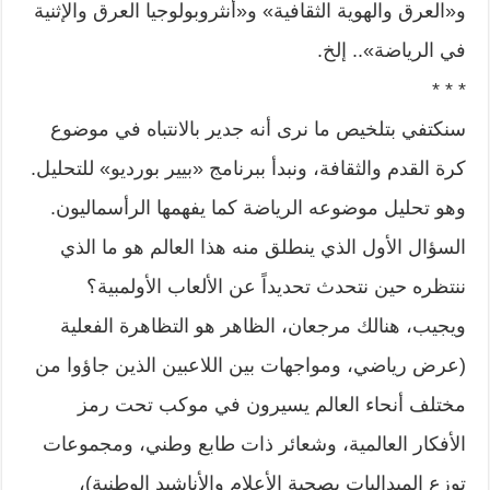
و«العرق والهوية الثقافية» و«أنثروبولوجيا العرق والإثنية
في الرياضة».. إلخ.
* * *
سنكتفي بتلخيص ما نرى أنه جدير بالانتباه في موضوع
كرة القدم والثقافة، ونبدأ ببرنامج «بيير بورديو» للتحليل.
وهو تحليل موضوعه الرياضة كما يفهمها الرأسماليون.
السؤال الأول الذي ينطلق منه هذا العالم هو ما الذي
ننتظره حين نتحدث تحديداً عن الألعاب الأولمبية؟
ويجيب، هنالك مرجعان، الظاهر هو التظاهرة الفعلية
(عرض رياضي، ومواجهات بين اللاعبين الذين جاؤوا من
مختلف أنحاء العالم يسيرون في موكب تحت رمز
الأفكار العالمية، وشعائر ذات طابع وطني، ومجموعات
توزع الميداليات بصحبة الأعلام والأناشيد الوطنية)،