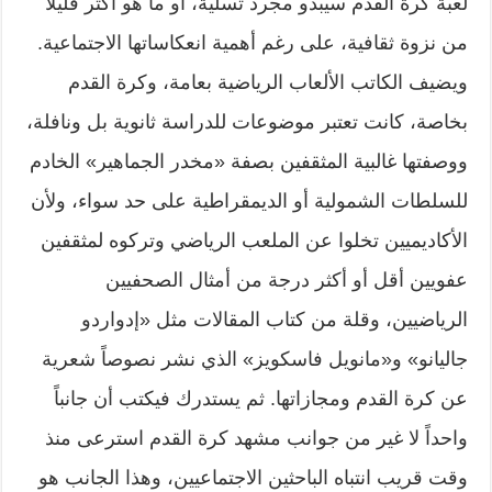
لعبة كرة القدم سيبدو مجرد تسلية، أو ما هو أكثر قليلاً
من نزوة ثقافية، على رغم أهمية انعكاساتها الاجتماعية.
ويضيف الكاتب الألعاب الرياضية بعامة، وكرة القدم
بخاصة، كانت تعتبر موضوعات للدراسة ثانوية بل ونافلة،
ووصفتها غالبية المثقفين بصفة «مخدر الجماهير» الخادم
للسلطات الشمولية أو الديمقراطية على حد سواء، ولأن
الأكاديميين تخلوا عن الملعب الرياضي وتركوه لمثقفين
عفويين أقل أو أكثر درجة من أمثال الصحفيين
الرياضيين، وقلة من كتاب المقالات مثل «إدواردو
جاليانو» و«مانويل فاسكويز» الذي نشر نصوصاً شعرية
عن كرة القدم ومجازاتها. ثم يستدرك فيكتب أن جانباً
واحداً لا غير من جوانب مشهد كرة القدم استرعى منذ
وقت قريب انتباه الباحثين الاجتماعيين، وهذا الجانب هو