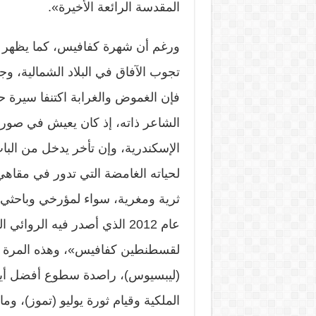
المقدسة الرائعة الأخيرة».
ورغم أن شهرة كفافيس، كما يظهر م
تجوب الآفاق في البلاد الشمالية، وج
فإن الغموض والغرابة اكتنفا سيرة ح
الشاعر ذاته، إذ كان يعيش في ص
الإسكندرية، وإن تأخر يدخل من الباب
لحياته الغامضة التي تدور في مقاهي
ثرية ومغرية، سواء لمؤرخي وباحثي ال
عام 2012 الذي أصدر فيه الروا
لقسطنطين كفافيس»، وهذه المرة ت
(ليبسيوس)، راصدة سطوع أفضل أيام ا
الملكية وقيام ثورة يوليو (تموز)، وما 