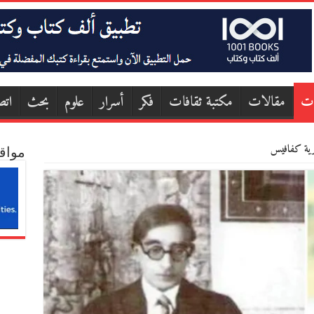
ات
مقالات
مكتبة ثقافات
فكر
أسرار
علوم
بحث
اتص
رية كفافيس
مواق