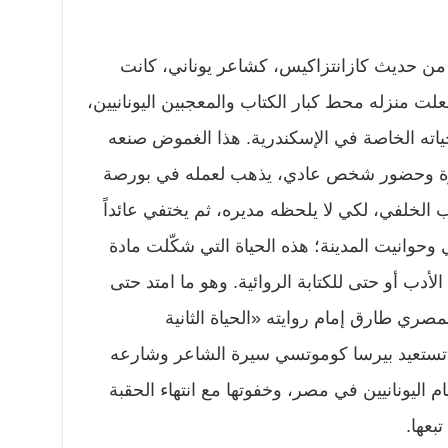
ن حديث كازانتزاكيس، كشاعر يوناني، كانت
علت منزله محط كبار الكتاب والمعجبين اليونانيين،
ياته الخاصة في الإسكندرية. هذا الغموض صنعه
ورة وحضور شخص عادي، يذهب لعمله في بورصة
 الخلفي، لكي لا يلحظه مديره، ثم يختفي عائداً
 وحوانيت المدينة؛ هذه الحياة التي شكّلت مادة
أدب أو حتى للكتابة الروائية. وهو ما امتد حتى
ئي المصري طارق إمام روايته «الحياة الثانية
ستعيد بيرسا كوموتسي سيرة الشاعر وشارعه
ليونانيين في مصر، وخفوتها مع انتهاء الحقبة
تبعها.