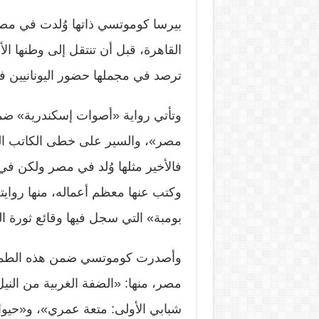
بيرسا كوموتسي ذاتها وُلدت في مصر
القاهرة، قبل أن تنتقل إلى وطنها ال
ترصد في مجملها حضور اليونانيين ف
وتأتي رواية «أصوات إسكندرية» ضم
مصر»، والسير على خطى الكاتب الي
فالأخير مثلها وُلد في مصر ولكن في
وكتب عنها معظم أعماله، منها روايت
بومبة» التي سجل فيها وقائع ثورة المصريين في 1919، 
وأصدرت كوموتسي ضمن هذه الطموح، 
مصر، منها: «الضفة الغربية من الني
شبابي الأولى: متعة عمري»، و«حيو