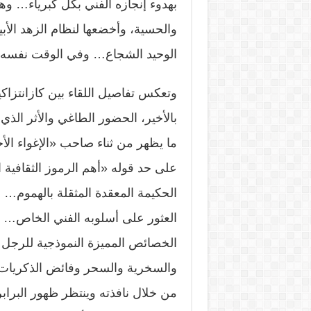
بهدوء إنجازه الفني بكل كبرياء… و
والحسية، وأخضعها لنظام الزهد ا
الوحيد الشجاع… وفي الوقت نفسه تب
وتعكس تفاصيل اللقاء بين كازانتزا
بالأخير، الحضور الطاغي والأثر الذ
ما يظهر من ثناء صاحب «الإغواء ال
على حد قوله «أهم الرموز الثقافية
الحكيمة المعقدة المثقلة بالهموم
العثور على أسلوبه الفني الخاص… هذ
الخصائص المميزة النموذجية للرجل 
والسخرية والسحر وفائض الذكريات»
من خلال نافذته وينتظر ظهور البراب