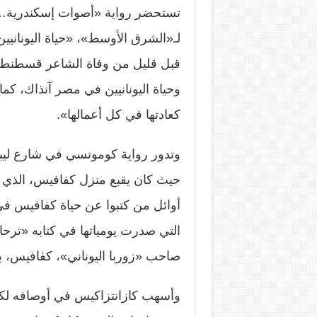
تستحضر رواية «أصوات إسكندرية…
لـ«الشرق الأوسط»، «حياة اليونانيين
قبل قليل من وفاة الشاعر قسطنطي
وحياة اليونانيين في مصر آنذاك، كما
كعادتها في كل أعمالها».
وتدور رواية كوموتسي في شارع ليب
حيث كان يقبع منزل كفافيس، الذي ز
التي صدرت يومياتها في كتابه «تر
صاحب «زوربا اليوناني»، كفافيس، بف
وأسهب كازانتزاكيس في أوصافه لكف