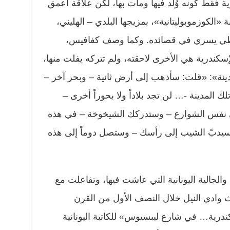
ية فقط كونه وُلد فيها ومات بها، لكن علاقة أعمق
«الكوزموبوليتانية»، بمزيجها البلدي – الهليني،
وسطي يسري في قصائده. وكما وصف كفافيس،
 فالإسكندرية هي الأخرى لاحقته، ولم تتركه يفلت منها،
ينة»: «قلت: سأذهب إلى أرض ثانية – وبحر آخر –
المدينة -… لن تجد بلاداً ولا بحوراً أخرى –
 نفس الشوارع – وستدركك الشيخوخة – في هذه
– سيدبّ الشيب إلى رأسك – وستصل دوماً إلى هذه
لجالية اليونانية التي عاشت فيها، وتفاعلت مع
 وادي النيل خلال النصف الأول من القرن
رية… في شارع ليبسيوس» للكاتبة اليونانية