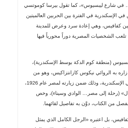
 في شارع ليبسيوس»، كما تقول بيرسا كوموتسي
 في الإسكندرية في الفترة بين الحربين العالميتين
ن كفافيس، وهي إعادة سرد وعرض للمدينة
 تلعب الشخصيات المصرية دوراً محورياً فيها
سيوس (منطقة كوم الدكة بوسط الإسكندرية)،
اره به الروائي نيكوس كازانتزاكيس، وهو من
أوائل من كتبوا عن حياة كفافيس في الإسكندرية، وذلك ضمن زيارته لمصر عام 1926،
حال» (رحلة إلى مصر… الوادي وسيناء)، وخص
صل من الكتاب، دوَّن به تفاصيل لقائهما.
افيس، بل اعتبره «الرجل الكامل الذي يمثل