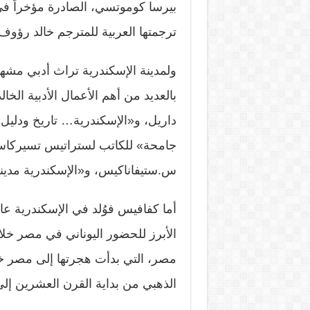
بيرسا كوموتسي، الصادرة مؤخراً في ا
ترجمتها العربية للمترجم خالد رؤوف
ولمدينة الإسكندرية تراث أدبي مشه
بالعديد من أهم الأعمال الأدبية الخ
داريل، و«الإسكندرية… تاريخ ودليل
جامحة» للكاتب لستراتيس تسيركاس،
س.ستيفاناكيس، و«الإسكندرية مدينة
الأبرز للحضور اليوناني في مصر خلا
مصر، التي بدأت هجرتها إلى مصر خ
الذهبي من بداية القرن العشرين إل