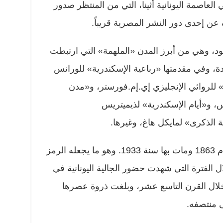
لعاصمة اليونانية أثينا، التي من المنتظر صدور
 عن إحدى دور النشر المصرية قريباً.
ود، وهي من أبرز المدن «الملهمة» التي ارتبطت
الدة، وفي مقدمتها «رباعية الإسكندرية» للورانس
» للروائي الإنجليزي إي.إم.فورستر، و«مدن
 و«أيام الإسكندرية» لذيميتريس
 الذكرى» لمايكل هاغ، وغيرها.
أما كفافيس فوُلد في الإسكندرية عام 1863 ومات بها سنة 1933. وهو ما يجعله الرمز
ل الفترة التي شهدت حضور الجالية اليونانية في
لال القرن التاسع عشر، وبلغت ذروة عصرها
ى منتصفه.