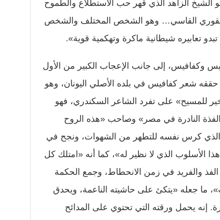
هو الشيخ الزاهد الذي قهر حب الاستطلاع والطموح
لأبيقوري القاسي… وهو الشخص المختلف والشخص
دو تعابيره شيطانية ماكرة وتهكمية قوية».
كيس وكفافيس، إلى جانب الإعجاب الكبير من الأول
ي حققه شعر كفافيس في بلده الأصلي اليونان، وهو
أخير للمسيح» على تفرد الشاعر السكندري، فهو
 الفذة النادرة في مصر» وصاحب «هذه الروح
… الذي كرس نفسه للتطهر من الشهوات، ونجح في
ا الأسلوب الذي لا نظير له»، كما أنه «امتلك كل
الفذ والفريد في زمن الانحطاط، وجمع الحكمة
، ما جعله «يتكئ على حاشيته الناعمة، ويحدق
رة. إنه يحمل ورقته التي تحتوي على المدائح