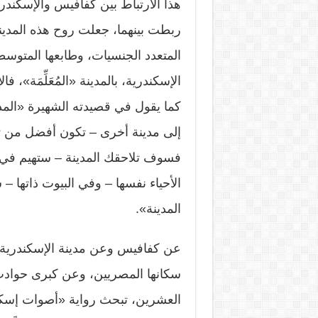
هذا الارتباط بين كفافيس والإسكندر
ربطت بينهما، جعلت روح هذه المدينة 
المتعدد الجنسيات، وطابعها المت
الإسكندرية، بالمدينة «المُعَلِّمَة»،
كما يقول في قصيدته الشهيرة «المد
إلى مدينة أخرى – تكون أفضل من تلك 
فسوف تلاحقك المدينة – ستهيم في
الأحياء نفسها – وفي البيوت ذاتها 
المدينة».
عن كفافيس وعن مدينة الإسكندرية وا
سكانها المصريين، وعن كبرى حوادث
العشرين، تبحث رواية «أصوات إسكند