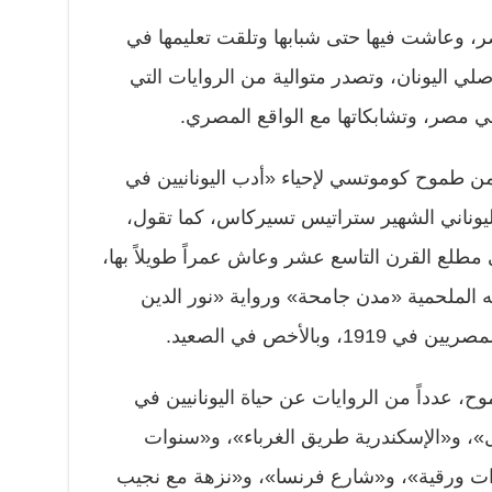
، وعاشت فيها حتى شبابها وتلقت تعليمها في
أصلي اليونان، وتصدر متوالية من الروايات التي
ي مصر، وتشابكاتها مع الواقع المصري.
ن طموح كوموتسي لإحياء «أدب اليونانيين في
وناني الشهير ستراتيس تسيركاس، كما تقول،
 مطلع القرن التاسع عشر وعاش عمراً طويلاً بها،
ه الملحمية «مدن جامحة» ورواية «نور الدين
وبالأخص في الصعيد.
عدداً من الروايات عن حياة اليونانيين في
ل»، و«الإسكندرية طريق الغرباء»، و«سنوات
ات ورقية»، و«شارع فرنسا»، و«نزهة مع نجيب