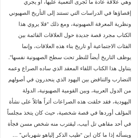
وهي علاقة عادة ما تُجرى التعمية عليها، أو يجري
إقصاؤها في الدراسات التي تستند إلى التأريخ الصهيوني
ونظرية المعرفة الصهيونية، ومع ذلك “فلا يروي هذا
الكتاب مجرد قصة جديدة حول العلاقات القائمة بين
الفئات الاجتماعية أو تاريخ بناء هذه العلاقات، وإنما
يوظف التاريخ أيضاً للنظر تحت سطح الصهيونية نفسها”.
يتناول هذا الكتاب اللقاء المعقد الذي ساده الصراع وعمه
التضارب والتناقض بين اليهود الذي ينحدرون في أصولهم
من الدول العربية، وبين القومية الصهيونية، الدولة
اليهودية، فقد خلقت هذه الصراعات أثراً هائلاً على نشأة
المؤلف أوردها في قصة شخصية، حيث كان يتخذ مجلساً
في أحد مقاهي تل أبيب، ليقترب منه شخص مسن فجأة
ويسأله إذا ما كان ابن “طيب الذكر إلياهو شهرباني” …