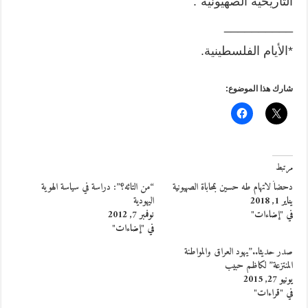
التاريخية الصهيونية”.
__________
*الأيام الفلسطينية.
شارك هذا الموضوع:
مرتبط
دحضاً لاتهام طه حسين بمحاباة الصهيونية
“من التائه؟”: دراسة في سياسة الهوية
يناير 1, 2018
اليهودية
في "إضاءات"
نوفمبر 7, 2012
في "إضاءات"
صدر حديثا..”يهود العراق والمواطنة
المنتزعة” لكاظم حبيب
يونيو 27, 2015
في "قراءات"