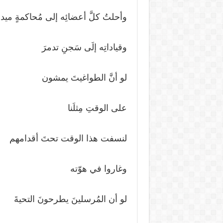
وأحلتُ كلَّ أعضائِه إلى مُحاكمةٍ ميدان
وقياداتِه إلَى سَجنِ تدمرَ
لو أنَّ الطواغيتَ يمشون
على الوقتِ مِثلَنا
لنسفت هذا الوقت تحتَ أقدامهم
وغاروا في هوّته
لو أن المُرسلينَ يطرحونَ التحيةَ