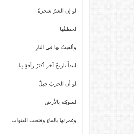
لو إن الشرّ شجرةً
لحطبتُها
وألقيتُ بها في النارِ
ليبدأَ تاريخٌ آخر أكثرً رأفةٍ بِنا
لو أن الحربَ جبلٌ
لسويّته بالأرض
وغمرتها بالماءِ وفتحت القنوات