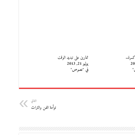
اكــرة..
تمارين على تبديد الوقت
يوليو 21, 2013
"
في "نصوص"
التالي
توأمة الفن والتراث