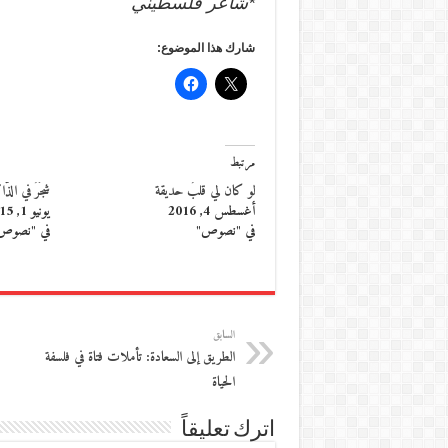
*شاعر فلسطيني
شارك هذا الموضوع:
مرتبط
لو كان لي قلبُ حديقة
شجَرٌ في الذَّ
أغسطس 4, 2016
يونيو 1, 2015
في "نصوص"
في "نصوص
السابق
الطريق إلى السعادة: تأملات فتاة في فلسفة
الحياة
اترك تعليقاً