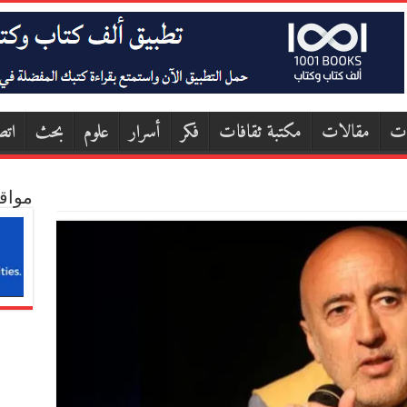
ات
مقالات
مكتبة ثقافات
فكر
أسرار
علوم
بحث
اتص
مواق