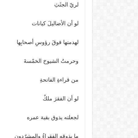
لريّ الجثَثِ
لو أن الأضاليلَ كيانات
لهدمتها فوقَ رؤوسِ أصحابِها
وحرمتُ الشيوخ الخمْسةَ
من قراءةِ الفاتحةِ
لو أن الفقرَ ملكٌ
لجعلته يذوق بقية عمره
ما يذوقه الفقراءُ والمشرّدون