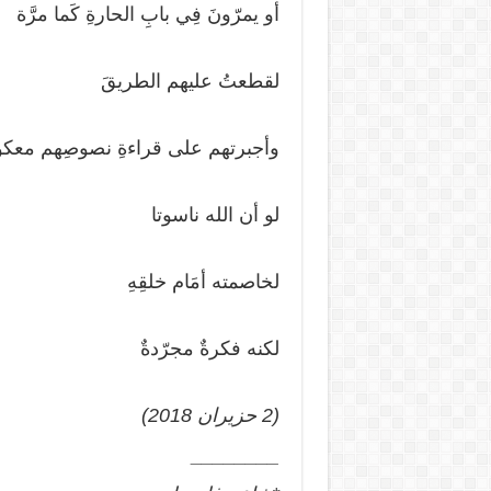
أو يمرّونَ فِي بابِ الحارةِ كَما مرَّة
لقطعتُ عليهم الطريقَ
وأجبرتهم على قراءةِ نصوصِهم معكوس
لو أن الله ناسوتا
لخاصمته أمَام خلقِهِ
لكنه فكرةٌ مجرّدةٌ
(2 حزيران 2018)
________