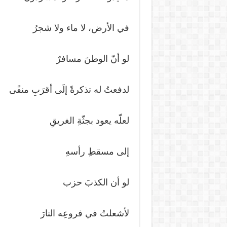
في الأرض، لا ماء ولا شجرُ
لو أنّ الوطنَ مسافرٌ
لدفعتُ له تذكرةً إلَى أقرَبِ منفًى
لعلّه يعود بجثّةِ الغريقِ
إلى مسقطِ رأسهِ
لو أن الكذبَ حزب
لأشعلتُ في فروعِه النارَ