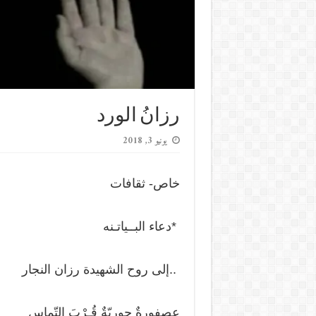
رزانُ الورد
يونيو 3, 2018
خاص- ثقافات
*دعاء البــياتـنه
..إلى روح الشهيدة رزان النجار
عصفورةٌ جوريّةٌ قُـرْبَ التّماسِ