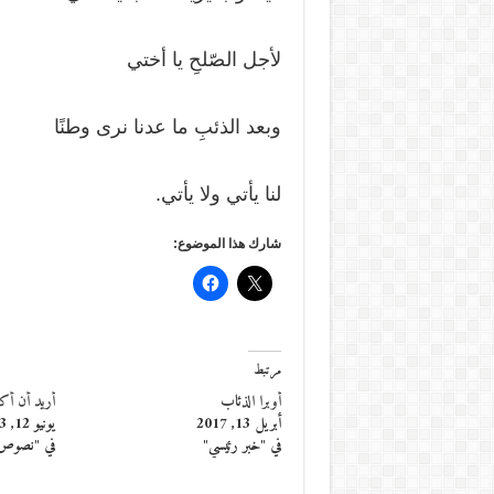
لأجل الصّلحِ يا أختي
وبعد الذئبِ ما عدنا نرى وطنًا
لنا يأتي ولا يأتي.
شارك هذا الموضوع:
مرتبط
أوبرا الذئاب
أريد أن أك
أبريل 13, 2017
يونيو 12, 2013
في "خبر رئيسي"
في "نصوص