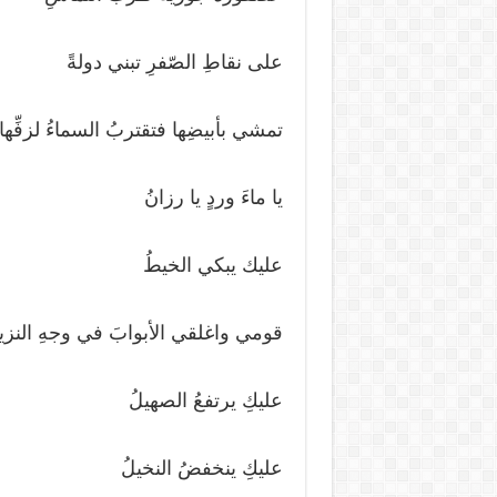
على نقاطِ الصّفرِ تبني دولةً
تمشي بأبيضِها فتقتربُ السماءُ لزفِّها
يا ماءَ وردٍ يا رزانُ
عليك يبكي الخيطُ
قومي واغلقي الأبوابَ في وجهِ النزي
عليكِ يرتفعُ الصهيلُ
عليكِ ينخفضُ النخيلُ