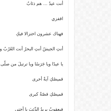
أنت عيدٌ … هم ذئابٌ
اقفزي
فهناك عشرون اختزالا فيكِ
أنتِ الجيشُ أنتِ البحرُ أنت العُرْبُ 
يا عيدًا ويا جَرَسًا ويا ترتيلَ من صلّى
قميصُكِ آيةٌ أخرى
قميصُكِ قصّةٌ كبرى
فيعقوبٌ يريدُ الذّئبَ يا أختي