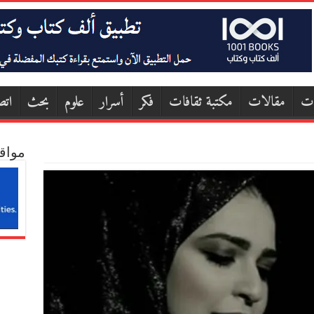
ات
مقالات
مكتبة ثقافات
فكر
أسرار
علوم
بحث
اتص
مواق