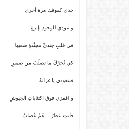
خذي كفوفَكِ مرة أخرى
و عودي للوجودِ بإبرةٍ
في قلبِ جنديٍّ مجنَّدةٍ ضعيها
كي تُحرّكَ ما تصلّبَ من ضميرٍ
فلتعودي يا غزالةُ
و اقفزي فوق اكتئاباتِ الجيوشِ
فأنتِ عطرٌ …هُمْ عُصابٌ