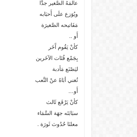
عالمَهُ الصَّغير جدَّا
ويُوَزع علَى أَحبَابه
مَفَاتيحه الصَّغيرَة
أَو ..
كأنْ يَقُوم آَخَر
بِجَمْع فُتَات الآخَرين
ليَصْنَع مَأدبة
تُغني أبَاهُ عنْ التَّعب
أَو…
كأنْ يَرْفَع ثَالث
سبَابَتَه جهَة السَّمَاء
معلنَا حُدُوث ثَورَة .