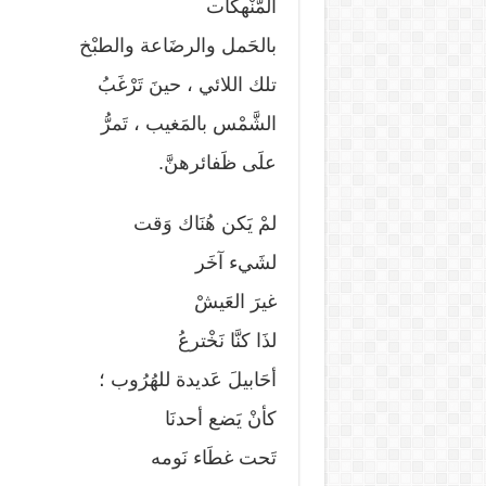
المُّنْهكَات
بالحَمل والرضَاعة والطبْخ
تلك اللائي ، حينَ تَرْغَبُ
الشَّمْس بالمَغيب ، تَمرُّ
علَى ظَفائرهنَّ.
لمْ يَكن هُنَاك وَقت
لشَيء آخَر
غيرَ العَيشْ
لذَا كنَّا نَخْترعُ
أحَابيلَ عَديدة للهُرُوب ؛
كأنْ يَضع أحدنَا
تَحت غطَاء نَومه