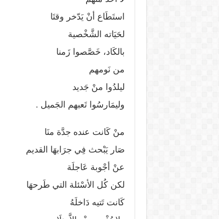
استَطَاع أنْ يَدّخر وقتَا
لحَيَاته الشَّخْصية
بالكَاد، خَصَّصوا زَمنا
من نَومهم
ليلدُوا منْ جَديد
وليمَارسُوا تَعبهم الجَميل .
منْ كَانت عنده جدَّة منَا
صَار يَبْحث فِي جرَابهَا القديم
عنْ أجْوبة عَاجلَة
لكن كُل الأسْئلة التي طَرحهَا
كَانت تَتيه دَاخلَهُ