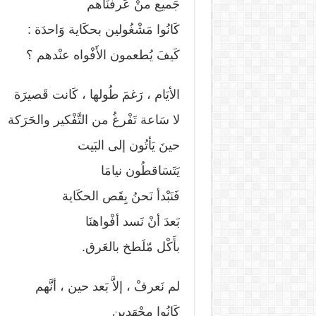
جَميع منْ عَرفنَاهم
كَانُوا مَشْغُولين بحكَاية وَاحدَة :
كَيفَ يُطعمون الأَفْواه عنْدهم ؟
الأيَام ، رَغمَ طُولها ، كَانت قَصيرَة
لا سَاعة تَفْرغُ من التَّفْكير والحَرَكة
حينَ يَأتُون إلى البَيت
يَتَسَاقطُون نيامَا
فَنَبْدأ نَحنُ بِقَص الحكَاية
بَعدَ أنْ نَسد أفْواهنَا
بأَكْل مّلَطخ بالعَرق.
لم نَعرفْ ، إلاَّ بَعد حين ، أنَّهم
كَانُوا مجْهَدين