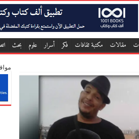
ات
مقالات
مكتبة ثقافات
فكر
أسرار
علوم
بحث
اتص
مواق