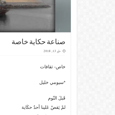
صناعة حكاية خاصة
مايو 13, 2018
خاص- ثقافات
*سيومي خليل
قَبلَ النّوم
لمْ يَقصْ عَلينا أحدٌ حكَاية