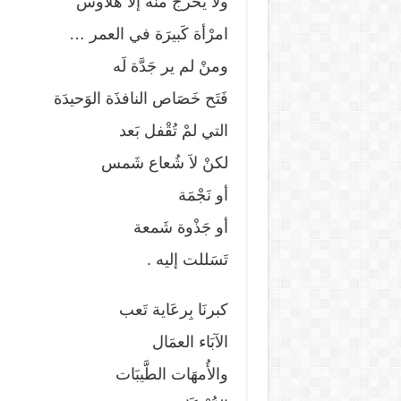
ولا يُخْرج منْه إلاَّ هلَاوس
امرْأة كَبيرَة في العمر …
ومنْ لم ير جَدَّة لَه
فَتَح خَصَاص النافذَة الوَحيدَة
التي لمْ تُقْفل بَعد
لكنْ لاَ شُعاع شَمس
أو نَجْمَة
أو جَذْوة شَمعة
تَسَللت إليه .
كبرنَا بِرعَاية تَعب
الآبَاء العمَال
والأُمهَات الطَّيبَات