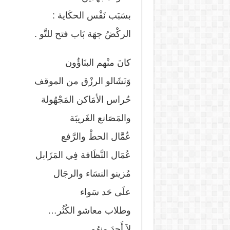
بسَبَب نَفْس الحكَاية :
الركْضُ جهَة بَاب فتح للتَّو .
كانَ منْهم البنَاؤُون
وَنَشَالو الرزْق من الموقف
حُراس الأمَاكن المَجْهُولة
والمَصَانع الغَريبَة
عُمَّال الحطْ والرَّفع
عُمَال النَّظَافة فِي المَزَابل
مُزينو النسَاء والرجَال
علَى حَد سَواء
وطلاب معاشو الكُثُر…
لاَ أََحدَ منهُم